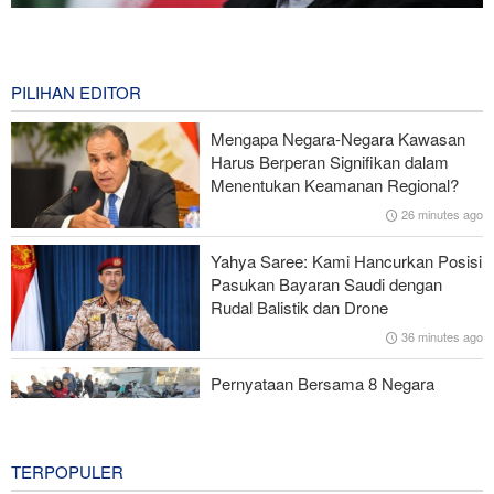
Ghalibaf kepada Trump: Diplomasi Sandiwara AS telah Gagal !
5 minutes ago
PILIHAN EDITOR
Gagal dalam Perang dengan Iran, Dua Pejabat Senior Mossad
Dipecat
Mengapa Negara-Negara Kawasan
Harus Berperan Signifikan dalam
Anggota Kongres AS Akui Ketidakseimbangan Persenjataan
Menentukan Keamanan Regional?
Rudal Amerika Hadapi Iran
26 minutes ago
Mayjen Rezaei: Kami Tidak akan Izinkan Pembukaan Jalur
Yahya Saree: Kami Hancurkan Posisi
Kedua di Selat Hormuz
Pasukan Bayaran Saudi dengan
Rudal Balistik dan Drone
The Economist: Kesepakatan dengan Iran Opsi Realistis Akhiri
36 minutes ago
Krisis Selat Hormuz
Pernyataan Bersama 8 Negara
Muslim: Serangan Israel Lemahkan
Gencatan Senjata di Gaza
1 hour ago
TERPOPULER