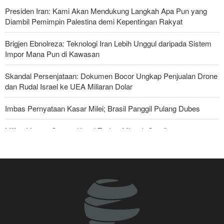
Presiden Iran: Kami Akan Mendukung Langkah Apa Pun yang
Diambil Pemimpin Palestina demi Kepentingan Rakyat
Brigjen Ebnolreza: Teknologi Iran Lebih Unggul daripada Sistem
Impor Mana Pun di Kawasan
Skandal Persenjataan: Dokumen Bocor Ungkap Penjualan Drone
dan Rudal Israel ke UEA Miliaran Dolar
Imbas Pernyataan Kasar Milei; Brasil Panggil Pulang Dubes
Militer Yaman Serang Kapal Tanker Minyak Saudi
National Interest: AS Ketinggalan Zaman dalam Pertempuran
Drone—Strategi Kompensasi Ketiga Gagal di Hormuz!
Legislator Iran: AS Akan Segera Diusir dari Kawasan dan Semua
Pangkalan Terorisnya!
Ledakan yang Mengguncang UEA; Di Mana Jebel Ali dan