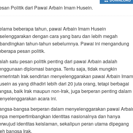
esan Politik dari Pawai Arbain Imam Husein.
elama beberapa tahun, pawai Arbain Imam Husein
iselenggarakan dengan cara yang baru dan lebih megah
ibandingkan tahun-tahun sebelumnya. Pawai ini mengandung
eberapa pesan politik.
alah satu pesan politik penting dari pawai Arbain adalah
enggunaan diplomasi bangsa. Tentu saja, tidak mungkin
emerintah Irak sendirian menyelenggarakan pawai Arbain Imam
sein as yang dihadiri lebih dari 20 juta orang, tetapi berbagai
angsa, baik Irak maupun non-Irak, juga berperan penting dalam
enyelenggarakan acara ini.
angsa-bangsa berperan dalam menyelenggarakan pawai Arbai
anpa mempertimbangkan identitas nasionalnya dan hanya
erwujud identitas keislaman, sekalipun peran utama dipegang
leh bangsa Irak.