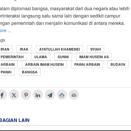
alam diplomasi bangsa, masyarakat dari dua negara atau lebih
erinteraksi langsung satu sama lain dengan sedikit campur
angan pemerintah dan menjalin komunikasi di antara mereka.
re ...
ags
IRAN
IRAK
AYATULLAH KHAMENEI
SYIAH
PEMERINTAH
ULAMA
SUNNI
IMAM HUSEIN AS
ARBAIN
ARBAIN IMAM HUSEIN
PAWAI ARBAIN
BUDAYA
PAWAI
BANGSA
BAGIAN LAIN