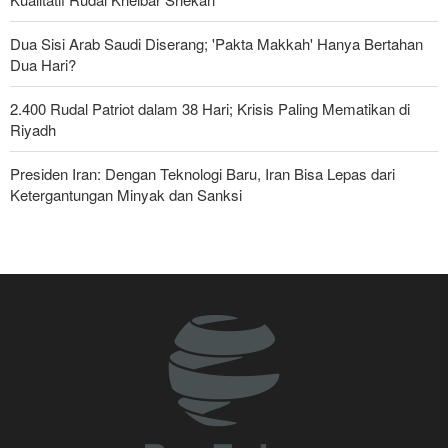
Dua Sisi Arab Saudi Diserang; 'Pakta Makkah' Hanya Bertahan
Dua Hari?
2.400 Rudal Patriot dalam 38 Hari; Krisis Paling Mematikan di
Riyadh
Presiden Iran: Dengan Teknologi Baru, Iran Bisa Lepas dari
Ketergantungan Minyak dan Sanksi
Pasukan Reaksi Cepat dan Pasukan Khusus AD Artesh: Garda
Terdepan Keamanan Perbatasan Iran
Penjualan Besar-besaran Rudal Patriot kepada Negara-Negara
Arab di Teluk Persia
Bantuan Obat-obatan dari 11 Negara untuk Iran di Masa Perang
Yahya Saree: Operasi Khusus di Al-Mokha—Puluhan Pasukan
Saudi Tewas dan Terluka