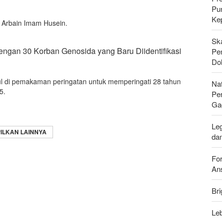
Pu
Ke
i Arbain Imam Husein.
Sk
engan 30 Korban Genosida yang Baru Diidentifikasi
Pen
Do
l di pemakaman peringatan untuk memperingati 28 tahun
Nat
5.
Pe
Ga
Leg
ILKAN LAINNYA
da
For
Ans
Bri
Leb