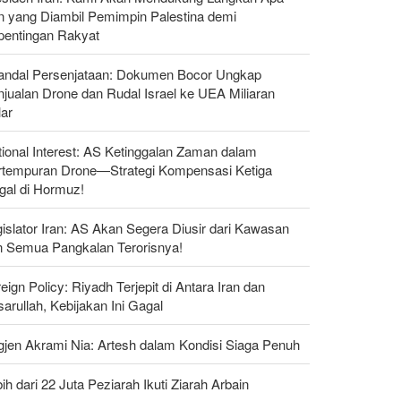
n yang Diambil Pemimpin Palestina demi
pentingan Rakyat
andal Persenjataan: Dokumen Bocor Ungkap
jualan Drone dan Rudal Israel ke UEA Miliaran
lar
ional Interest: AS Ketinggalan Zaman dalam
rtempuran Drone—Strategi Kompensasi Ketiga
gal di Hormuz!
islator Iran: AS Akan Segera Diusir dari Kawasan
n Semua Pangkalan Terorisnya!
eign Policy: Riyadh Terjepit di Antara Iran dan
arullah, Kebijakan Ini Gagal
gjen Akrami Nia: Artesh dalam Kondisi Siaga Penuh
ih dari 22 Juta Peziarah Ikuti Ziarah Arbain