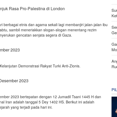
juk Rasa Pro-Palestina di London
Su
Ke
i berbagai etnis dan agama sekali lagi membanjiri jalan-jalan ibu
Se
 Sabtu, sambil meneriakkan slogan-slogan menentang rezim
Ge
enyerukan gencatan senjata segera di Gaza.
Ga
Mo
ember 2023
An
elanjutan Demonstrasi Rakyat Turki Anti-Zionis.
Ru
 Desember 2023
PI
esember 2023 bertepatan dengan 12 Jumadil Tsani 1445 H dan
al Iran adalah tanggal 5 Dey 1402 HS. Berikut ini adalah
jarah yang terjadi pada hari ini.