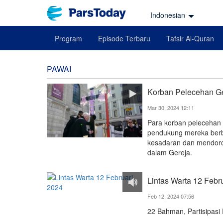
Indonesian
Program
Episode Terbaru
Tafsir Al-Quran
PAWAI
Korban Pelecehan Ge
Mar 30, 2024 12:11
Para korban pelecehan 
pendukung mereka berba
kesadaran dan mendoron
dalam Gereja.
Lintas Warta 12 Febr
Feb 12, 2024 07:56
22 Bahman, Partisipasi