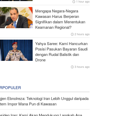
1 hour ago
Mengapa Negara-Negara
Kawasan Harus Berperan
Signifikan dalam Menentukan
Keamanan Regional?
2 hours ago
Yahya Saree: Kami Hancurkan
Posisi Pasukan Bayaran Saudi
dengan Rudal Balistik dan
Drone
3 hours ago
RPOPULER
gjen Ebnolreza: Teknologi Iran Lebih Unggul daripada
stem Impor Mana Pun di Kawasan
esiden Iran: Kami Akan Mendukung Langkah Apa