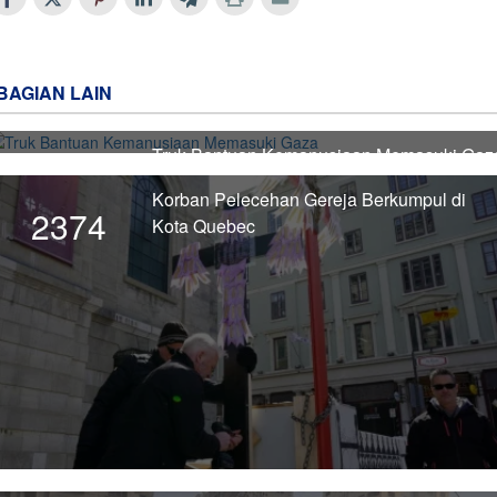
BAGIAN LAIN
Truk Bantuan Kemanusiaan Memasuki Gaz
2375
Korban Pelecehan Gereja Berkumpul di
2374
Kota Quebec