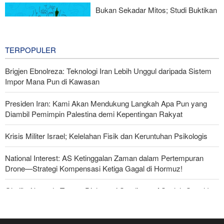
Perjuangan Media Revolusioner
Bukan Sekadar Mitos; Studi Buktikan
Kepribadian Terus Bertransformasi
2 hours ago
TERPOPULER
Brigjen Ebnolreza: Teknologi Iran Lebih Unggul daripada Sistem
Impor Mana Pun di Kawasan
Presiden Iran: Kami Akan Mendukung Langkah Apa Pun yang
Diambil Pemimpin Palestina demi Kepentingan Rakyat
Krisis Militer Israel; Kelelahan Fisik dan Keruntuhan Psikologis
National Interest: AS Ketinggalan Zaman dalam Pertempuran
Drone—Strategi Kompensasi Ketiga Gagal di Hormuz!
Ghalibaf kepada Trump: Diplomasi Sandiwara AS telah Gagal !
Foreign Policy: Riyadh Terjepit di Antara Iran dan Ansarullah,
Kebijakan Ini Gagal