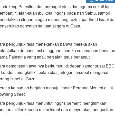
endukung Palestina dari berbagai etnis dan agama sekali lagi
embanjiri jalan-jalan ibu kota Inggris pada hari Sabtu, sambil
eneriakkan slogan-slogan menentang rezim apartheid Israel da
enyerukan gencatan senjata segera di Gaza.
ara pengunjuk rasa menekankan bahwa mereka akan
elanjutkan demonstrasi mingguan mereka selama pembantaia
arga Palestina yang tidak bersalah terus berlanjut.
ara demonstran awalnya berkumpul di depan kantor pusat BBC
i London, mengkritik liputan bias jaringan tersebut mengenai
erang Israel di Gaza.
ereka kemudian berjalan menuju kantor Perdana Menteri di 10
owning Street.
ara pengunjuk rasa menuntut Inggris berhenti mengirimkan
antuan militer kepada rezim Israel dan menyerukan pengusiran