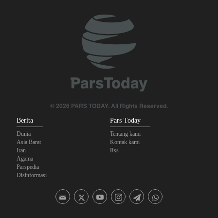
The Economist: Kesepakatan dengan Iran Opsi Realistis Akhiri
Krisis Selat Hormuz
Yahya Saree: Kami Hancurkan Posisi Pasukan Bayaran Saudi
dengan Rudal Balistik dan Drone
Brigjen Akrami Nia: Artesh dalam Kondisi Siaga Penuh
Anggota Kongres AS Khawatirkan Dampak Menipisnya Rudal
© 2026 PARS TODAY. All Rights Reserved.
Amerika Hadapi Iran
Berita
Pars Today
Dunia
Tentang kami
Asia Barat
Kontak kami
Iran
Rss
Agama
Parspedia
Disinformasi