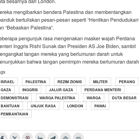
uta besarnya dari London.
ereka mengibarkan bendera Palestina dan membentangkan
panduk bertuliskan pesan-pesan seperti “Hentikan Pendudukan
an “Bebaskan Palestina”.
eberapa pengunjuk rasa mengenakan masker wajah Perdana
enteri Inggris Rishi Sunak dan Presiden AS Joe Biden, sambil
engangkat tangan mereka yang berlumuran darah untuk
enunjukkan bahwa tangan pemimpin mereka berlumuran darah
ags
ISRAEL
PALESTINA
REZIM ZIONIS
MILITER
PERANG
GAZA
INGGRIS
JALUR GAZA
PERDANA MENTERI
DEMONSTRASI
WARGA PALESTINA
WARGA
DUTA BESAR
BANTUAN
UNJUK RASA
LONDON
PAWAI
PEMBANTAIAN