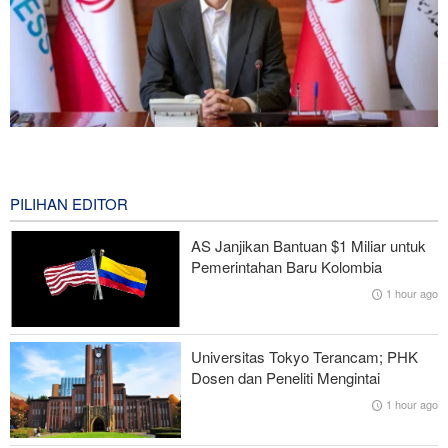
Norouzi: Jurnalis Berdiri di Titik Pertemuan antara Realitas dan
Opini Publik
0 second ago
PILIHAN EDITOR
Araghchi kepada Negara Tetangga: Kini Saatnya Andalkan Diri
AS Janjikan Bantuan $1 Miliar untuk
Sendiri dan Jalin Persaudaraan Sejati
Pemerintahan Baru Kolombia
1 hour ago
CNN: Kepala Staf Angkatan Bersenjata AS Cari Jalan untuk
Keluar dari Perang dengan Iran
Universitas Tokyo Terancam; PHK
Rencana Bom ISIS di Area Sayidah Zainab Damaskus
Dosen dan Peneliti Mengintai
Digagalkan
1 hour ago
IRGC: Pengakuan Media Asing atas Kekalahan Trump Hasil