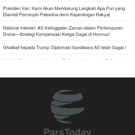
Presiden Iran: Kami Akan Mendukung Langkah Apa Pun yang
Diambil Pemimpin Palestina demi Kepentingan Rakyat
National Interest: AS Ketinggalan Zaman dalam Pertempuran
Drone—Strategi Kompensasi Ketiga Gagal di Hormuz!
Ghalibaf kepada Trump: Diplomasi Sandiwara AS telah Gagal !
Krisis Militer Israel; Kelelahan Fisik dan Keruntuhan Psikologis
The Economist: Kesepakatan dengan Iran Opsi Realistis Akhiri
Krisis Selat Hormuz
Foreign Policy: Riyadh Terjepit di Antara Iran dan Ansarullah,
Kebijakan Ini Gagal
Yahya Saree: Kami Hancurkan Posisi Pasukan Bayaran Saudi
dengan Rudal Balistik dan Drone
Brigjen Akrami Nia: Artesh dalam Kondisi Siaga Penuh