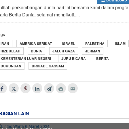
kutilah perkembangan dunia hari ini bersama kami dalam progr
rta Berita Dunia. selamat mengikuti.....
ags
IRAN
AMERIKA SERIKAT
ISRAEL
PALESTINA
ISLAM
HIZBULLAH
DUNIA
JALUR GAZA
JERMAN
KEMENTERIAN LUAR NEGERI
JURU BICARA
BERITA
DUKUNGAN
BRIGADE QASSAM
BAGIAN LAIN