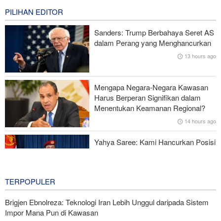
PILIHAN EDITOR
Ghalibaf kepada Trump: Diplomasi Sandiwara AS telah Gagal !
Sanders: Trump Berbahaya Seret AS
Survei Reuters: Perang dengan Iran Faktor Penyebab
dalam Perang yang Menghancurkan
Ketidakstabilan Harga BBM di AS
13 hours ago
Serangan Iran Sebabkan Lebih dari 700 Tentara AS Geger Otak
Mengapa Negara-Negara Kawasan
Gagal dalam Perang dengan Iran, Dua Pejabat Senior Mossad
Harus Berperan Signifikan dalam
Dipecat
Menentukan Keamanan Regional?
14 hours ago
Yahya Saree: Kami Hancurkan Posisi
Pasukan Bayaran Saudi dengan
Rudal Balistik dan Drone
15 hours ago
TERPOPULER
Brigjen Ebnolreza: Teknologi Iran Lebih Unggul daripada Sistem
Impor Mana Pun di Kawasan