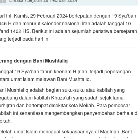
Lintasan Sejarah 29 Februari 2024
ari ini, Kamis, 29 Februari 2024 bertepatan dengan 19 Sya'ban
445 H dan menurut kalender nasional Iran adalah tanggal 10
sfand 1402 HS. Berikut ini adalah sejumlah peristiwa bersejarah
ng terjadi pada hari ini
erang dengan Bani Mushtaliq
anggal 19 Sya'ban tahun keenam Hijriah, terjadi peperangan
ntara umat Islam melawan Bani Mushtaliq.
ani Mushtaliq adalah bagian suku-suku atau kabilah yang
ergabung dalam kabilah Khuza'ah yang sudah sejak lama
erhijrah dan bertempat disekitar kota Mekah. Para pembesar
abilah ini senantiasa mengembangkan penyembahan berhala d
ekah.
etelah umat Islam mencapai kekuasaannya di Madinah, Bani