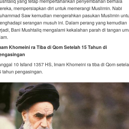
ushtaliq yang tetap mempertahankan penyembahan berhala
ereka, mempersiapkan diri untuk memerangi Muslimin. Nabi
uhammad Saw kemudian mengerahkan pasukan Muslimin unt
enghadapi serangan musuh ini. Dalam perang yang kemudian
erjadi, Bani Mushtaliq mengalami kekalahan parah di tangan um
lam.
mam Khomeini ra Tiba di Qom Setelah 15 Tahun di
engasingan
anggal 10 Isfand 1357 HS, Imam Khomeini ra tiba di Qom setel
5 tahun pengasingan.