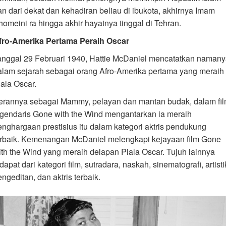
ran dari dekat dan kehadiran beliau di ibukota, akhirnya Imam
homeini ra hingga akhir hayatnya tinggal di Tehran.
fro-Amerika Pertama Peraih Oscar
anggal 29 Februari 1940, Hattie McDaniel mencatatkan naman
alam sejarah sebagai orang Afro-Amerika pertama yang meraih
iala Oscar.
erannya sebagai Mammy, pelayan dan mantan budak, dalam fi
egendaris Gone with the Wind mengantarkan ia meraih
enghargaan prestisius itu dalam kategori aktris pendukung
erbaik. Kemenangan McDaniel melengkapi kejayaan film Gone
ith the Wind yang meraih delapan Piala Oscar. Tujuh lainnya
dapat dari kategori film, sutradara, naskah, sinematografi, artisti
ngeditan, dan aktris terbaik.