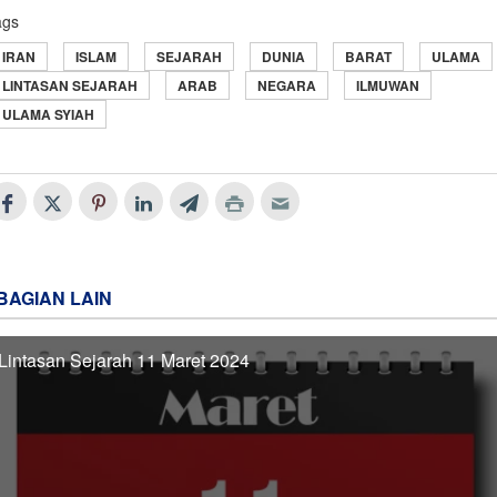
ags
IRAN
ISLAM
SEJARAH
DUNIA
BARAT
ULAMA
LINTASAN SEJARAH
ARAB
NEGARA
ILMUWAN
ULAMA SYIAH
BAGIAN LAIN
Lintasan Sejarah 11 Maret 2024