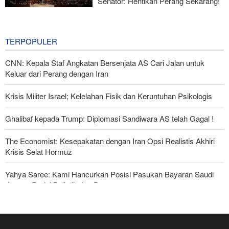
Senator: Hentikan Perang Sekarang!
BBM Mahal, Nyawa Melayang
7 hours ago
TERPOPULER
CNN: Kepala Staf Angkatan Bersenjata AS Cari Jalan untuk
Keluar dari Perang dengan Iran
Krisis Militer Israel; Kelelahan Fisik dan Keruntuhan Psikologis
Ghalibaf kepada Trump: Diplomasi Sandiwara AS telah Gagal !
The Economist: Kesepakatan dengan Iran Opsi Realistis Akhiri
Krisis Selat Hormuz
Yahya Saree: Kami Hancurkan Posisi Pasukan Bayaran Saudi
dengan Rudal Balistik dan Drone
Serikat Pekerja Serukan Pencabutan Izin Penggunaan Pangkalan
Inggris oleh AS untuk Serang Iran