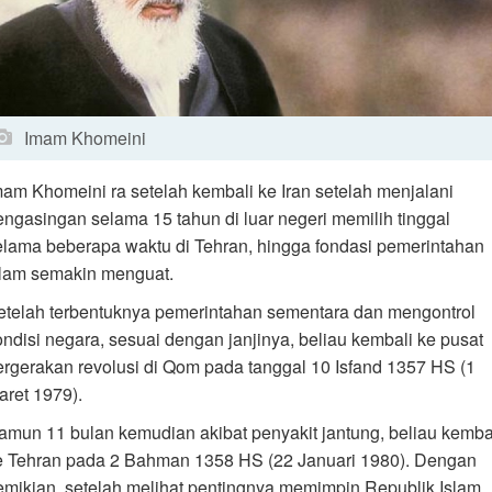
Imam Khomeini
mam Khomeini ra setelah kembali ke Iran setelah menjalani
engasingan selama 15 tahun di luar negeri memilih tinggal
elama beberapa waktu di Tehran, hingga fondasi pemerintahan
slam semakin menguat.
etelah terbentuknya pemerintahan sementara dan mengontrol
ondisi negara, sesuai dengan janjinya, beliau kembali ke pusat
ergerakan revolusi di Qom pada tanggal 10 Isfand 1357 HS (1
aret 1979).
amun 11 bulan kemudian akibat penyakit jantung, beliau kemba
e Tehran pada 2 Bahman 1358 HS (22 Januari 1980). Dengan
emikian, setelah melihat pentingnya memimpin Republik Islam