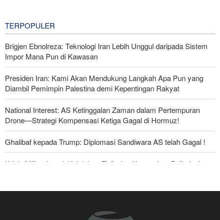
Rudal Balistik dan Drone
10 hours ago
TERPOPULER
Brigjen Ebnolreza: Teknologi Iran Lebih Unggul daripada Sistem
Impor Mana Pun di Kawasan
Presiden Iran: Kami Akan Mendukung Langkah Apa Pun yang
Diambil Pemimpin Palestina demi Kepentingan Rakyat
National Interest: AS Ketinggalan Zaman dalam Pertempuran
Drone—Strategi Kompensasi Ketiga Gagal di Hormuz!
Ghalibaf kepada Trump: Diplomasi Sandiwara AS telah Gagal !
Krisis Militer Israel; Kelelahan Fisik dan Keruntuhan Psikologis
The Economist: Kesepakatan dengan Iran Opsi Realistis Akhiri
Krisis Selat Hormuz
Foreign Policy: Riyadh Terjepit di Antara Iran dan Ansarullah,