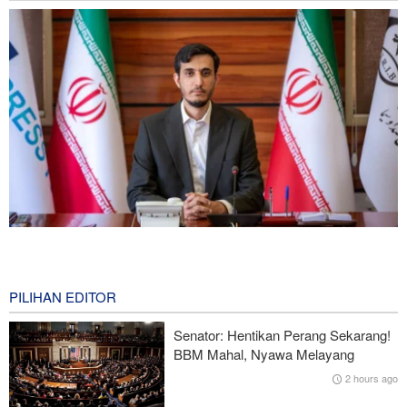
Norouzi: Jurnalis Berdiri di Titik Pertemuan antara Realitas dan
Opini Publik
3 hours ago
PILIHAN EDITOR
Araghchi kepada Negara Tetangga: Kini Saatnya Andalkan Diri
Senator: Hentikan Perang Sekarang!
Sendiri dan Jalin Persaudaraan Sejati
BBM Mahal, Nyawa Melayang
2 hours ago
CNN: Kepala Staf Angkatan Bersenjata AS Cari Jalan untuk
Keluar dari Perang dengan Iran