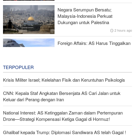
Negara Serumpun Bersatu;
Rencana Bom ISIS di Area Sayidah Zainab Damaskus
Malaysia-Indonesia Perkuat
Digagalkan
Dukungan untuk Palestina
2 hours ago
IRGC: Pengakuan Media Asing atas Kekalahan Trump Hasil
Perjuangan Media Revolusioner
Foreign Affairs: AS Harus Tinggalkan
Asia Barat
2 hours ago
TERPOPULER
Krisis Militer Israel; Kelelahan Fisik dan Keruntuhan Psikologis
CNN: Kepala Staf Angkatan Bersenjata AS Cari Jalan untuk
Keluar dari Perang dengan Iran
National Interest: AS Ketinggalan Zaman dalam Pertempuran
Drone—Strategi Kompensasi Ketiga Gagal di Hormuz!
Ghalibaf kepada Trump: Diplomasi Sandiwara AS telah Gagal !