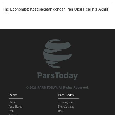
The Economist: Kesepakatan dengan Iran Opsi Realistis Akhiri
Krisis Selat Hormuz
Yahya Saree: Kami Hancurkan Posisi Pasukan Bayaran Saudi
dengan Rudal Balistik dan Drone
Anggota Kongres AS Khawatirkan Dampak Menipisnya Rudal
Amerika Hadapi Iran
Sanders: Trump Berbahaya Seret AS dalam Perang yang
Menghancurkan
Serikat Pekerja Serukan Pencabutan Izin Penggunaan Pangkalan
Inggris oleh AS untuk Serang Iran
© 2026 PARS TODAY. All Rights Reserved.
Mengapa Lobi Zionis di Amerika Tidak Lagi Seefektif Dulu?
Berita
Pars Today
Dunia
Tentang kami
Asia Barat
Kontak kami
Iran
Rss