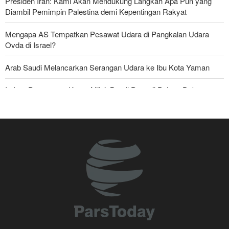
Presiden Iran: Kami Akan Mendukung Langkah Apa Pun yang
Diambil Pemimpin Palestina demi Kepentingan Rakyat
Mengapa AS Tempatkan Pesawat Udara di Pangkalan Udara
Ovda di Israel?
Arab Saudi Melancarkan Serangan Udara ke Ibu Kota Yaman
Imbas Pernyataan Kasar Milei; Brasil Panggil Pulang Dubes
Mayjen Mohsen Rezaei: Kami Telah Melancarkan Pukulan Berat
terhadap Amerika Serikat
Militer Yaman Serang Kapal Tanker Minyak Saudi
Skandal Persenjataan: Dokumen Bocor Ungkap Penjualan Drone
dan Rudal Israel ke UEA Miliaran Dolar
Tiga Tujuan AS di Balik Eskalasi, dan Mengapa Iran Tetap
Bertahan