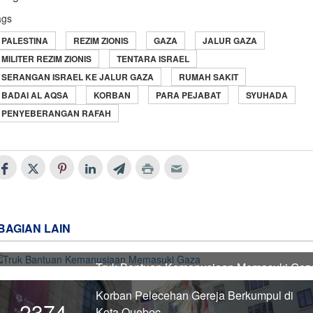
ags
PALESTINA
REZIM ZIONIS
GAZA
JALUR GAZA
MILITER REZIM ZIONIS
TENTARA ISRAEL
SERANGAN ISRAEL KE JALUR GAZA
RUMAH SAKIT
BADAI AL AQSA
KORBAN
PARA PEJABAT
SYUHADA
PENYEBERANGAN RAFAH
BAGIAN LAIN
Truk Bantuan Kemanusiaan Memasuki Gaz
2375
Korban Pelecehan Gereja Berkumpul di
2374
Kota Quebec