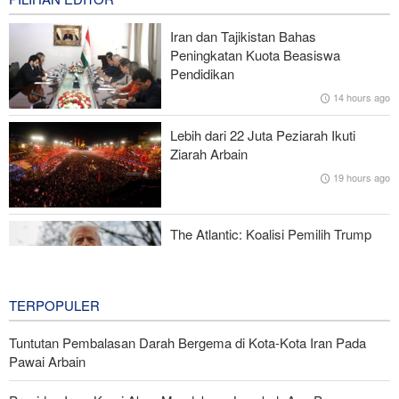
Presiden Iran: Kami Akan Mendukung Langkah Apa Pun yang
Diambil Pemimpin Palestina demi Kepentingan Rakyat
Iran dan Tajikistan Bahas
Peningkatan Kuota Beasiswa
Skandal Persenjataan: Dokumen Bocor Ungkap Penjualan Drone
Pendidikan
dan Rudal Israel ke UEA Miliaran Dolar
14 hours ago
Legislator Iran: AS Akan Segera Diusir dari Kawasan dan Semua
Lebih dari 22 Juta Peziarah Ikuti
Pangkalan Terorisnya!
Ziarah Arbain
19 hours ago
Komite Ekonomi Bersama Iran-Pakistan ke-10 Berakhir dengan
Komitmen Perdagangan 10 Miliar Dolar
The Atlantic: Koalisi Pemilih Trump
Mulai Runtuh
20 hours ago
TERPOPULER
Tuntutan Pembalasan Darah Bergema di Kota-Kota Iran Pada
Pawai Arbain