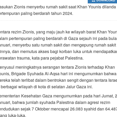
asukan Zionis menyerbu rumah sakit saat Khan Younis dilanda
ertempuran paling berdarah tahun 2024.
entara rezim Zionis, yang maju jauh ke wilayah barat Khan Youn
alam pertempuran paling berdarah di Gaza sejauh ini pada bul
anuari, menyerbu satu rumah sakit dan mengepung rumah sakit
ainnya, dan memutus akses bagi korban luka untuk mendapatka
erawatan trauma, kata para pejabat Palestina.
enyusul meningkatnya serangan tentara Zionis terhadap Khan
ounis, Brigade Syuhada Al-Aqsa hari ini mengumumkan bahwa
ereka telah terlibat dalam bentrokan sengit dengan tentara Israe
 berbagai wilayah di kota di selatan Jalur Gaza ini.
ementerian Kesehatan Gaza mengumumkan pada hari Jumat, 
anuari, bahwa jumlah syuhada Palestina dalam agresi rezim
endudukan sejak 7 Oktober mencapai 26.083 syahid dan 64.48
rang luka-luka.