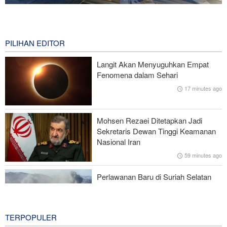
Wall Street Journal: Perang dengan Iran Ungkap Kelemahan
Militer Amerika Serikat
0 second ago
PILIHAN EDITOR
Mantan Menhan AS: Posisi Iran Unggul dalam Perang !
Langit Akan Menyuguhkan Empat
Fenomena dalam Sehari
Presiden Pezeshkian Bertemu dan Berdialog dengan Rahbar
17 minutes ago
Perundingan antara Pemerintah Lebanon dan Rezim Zionis Buntu
Mohsen Rezaei Ditetapkan Jadi
Dampak Ketidakpastian di Selat Hormuz, Harga Minyak Dunia
Sekretaris Dewan Tinggi Keamanan
Naik
Nasional Iran
59 minutes ago
Perlawanan Baru di Suriah Selatan
Menarget Posisi Militer Israel
2 hours ago
TERPOPULER