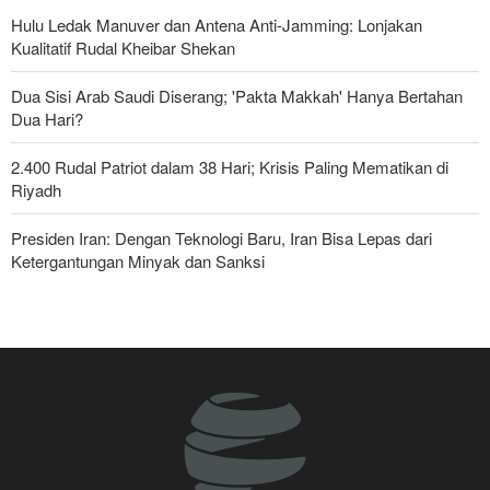
Hulu Ledak Manuver dan Antena Anti-Jamming: Lonjakan
Kualitatif Rudal Kheibar Shekan
Dua Sisi Arab Saudi Diserang; 'Pakta Makkah' Hanya Bertahan
Dua Hari?
2.400 Rudal Patriot dalam 38 Hari; Krisis Paling Mematikan di
Riyadh
Presiden Iran: Dengan Teknologi Baru, Iran Bisa Lepas dari
Ketergantungan Minyak dan Sanksi
Foreign Affairs: AS Harus Tinggalkan Asia Barat
Pasukan Reaksi Cepat dan Pasukan Khusus AD Artesh: Garda
Terdepan Keamanan Perbatasan Iran
Bantuan Obat-obatan dari 11 Negara untuk Iran di Masa Perang
Yahya Saree: Operasi Khusus di Al-Mokha—Puluhan Pasukan