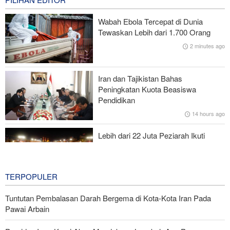
Trump Geram atas Kemenangan Kandidat Pendukung Palestina
Wabah Ebola Tercepat di Dunia
di Michigan
Tewaskan Lebih dari 1.700 Orang
2 minutes ago
Korban Jiwa di Konflik Perbatasan; 2 Tentara Israel Tewas
Amerika Serikat Cabut Sebagian Sanksi yang Berkaitan dengan
Iran dan Tajikistan Bahas
Iran
Peningkatan Kuota Beasiswa
Pendidikan
Yaman kepada Arab Saudi: Kami akan Balas!
14 hours ago
Lebih dari 22 Juta Peziarah Ikuti
Ziarah Arbain
20 hours ago
TERPOPULER
Tuntutan Pembalasan Darah Bergema di Kota-Kota Iran Pada
Pawai Arbain