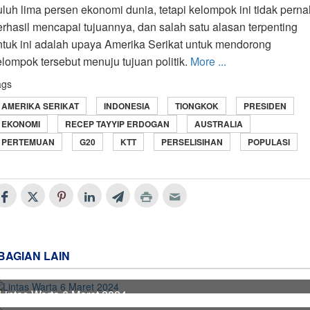
uluh lima persen ekonomi dunia, tetapi kelompok ini tidak perna
erhasil mencapai tujuannya, dan salah satu alasan terpenting
ntuk ini adalah upaya Amerika Serikat untuk mendorong
elompok tersebut menuju tujuan politik.
More ...
ags
AMERIKA SERIKAT
INDONESIA
TIONGKOK
PRESIDEN
EKONOMI
RECEP TAYYIP ERDOGAN
AUSTRALIA
PERTEMUAN
G20
KTT
PERSELISIHAN
POPULASI
BAGIAN LAIN
Lintas Warta 6 Maret 2024