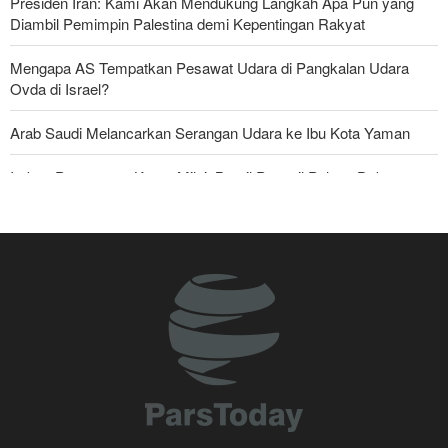
Presiden Iran: Kami Akan Mendukung Langkah Apa Pun yang
Diambil Pemimpin Palestina demi Kepentingan Rakyat
Mengapa AS Tempatkan Pesawat Udara di Pangkalan Udara
Ovda di Israel?
Arab Saudi Melancarkan Serangan Udara ke Ibu Kota Yaman
Imbas Pernyataan Kasar Milei; Brasil Panggil Pulang Dubes
Mayjen Mohsen Rezaei: Kami Telah Melancarkan Pukulan Berat
terhadap Amerika Serikat
Militer Yaman Serang Kapal Tanker Minyak Saudi
Skandal Persenjataan: Dokumen Bocor Ungkap Penjualan Drone
dan Rudal Israel ke UEA Miliaran Dolar
Tiga Tujuan AS di Balik Eskalasi, dan Mengapa Iran Tetap
Bertahan