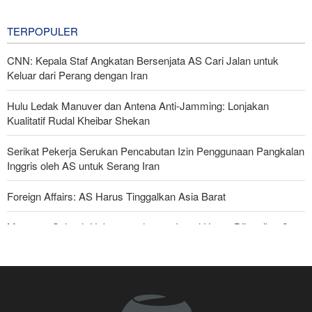
6 hours ago
TERPOPULER
CNN: Kepala Staf Angkatan Bersenjata AS Cari Jalan untuk
Keluar dari Perang dengan Iran
Hulu Ledak Manuver dan Antena Anti-Jamming: Lonjakan
Kualitatif Rudal Kheibar Shekan
Serikat Pekerja Serukan Pencabutan Izin Penggunaan Pangkalan
Inggris oleh AS untuk Serang Iran
Foreign Affairs: AS Harus Tinggalkan Asia Barat
Mengapa Seluruh Hubungan dengan Israel Harus Dihentikan?
Araghchi kepada Negara Tetangga: Kini Saatnya Andalkan Diri
Sendiri dan Jalin Persaudaraan Sejati
Bantuan Obat-obatan dari 11 Negara untuk Iran di Masa Perang