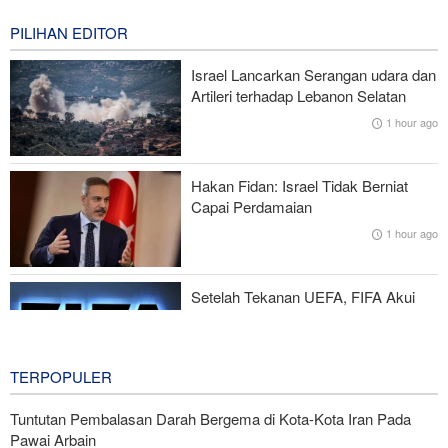
1 hour ago
PILIHAN EDITOR
Gharibabadi: Kesepahaman Iran–Oman Bukan Berarti
Israel Lancarkan Serangan udara dan
Pembukaan Penuh Selat Hormuz
Artileri terhadap Lebanon Selatan
1 hour ago
Trump Ancam Wartawan AS yang Bocorkan Informasi dengan
Hukuman Penjara Panjang
Hakan Fidan: Israel Tidak Berniat
Iran dan Irak Kembangan Kerja Sama Ilmiah, Penelitian, dan
Capai Perdamaian
Budaya
1 hour ago
Yedioth Ahronoth: 170 Ribu Ajukan Terapi Jiwa, 66 Kasus Bunuh
Diri
Setelah Tekanan UEFA, FIFA Akui
Kesalahan dan Hentikan Proyek
Komersialisasi
3 hours ago
TERPOPULER
Tuntutan Pembalasan Darah Bergema di Kota-Kota Iran Pada
Pawai Arbain