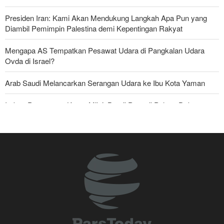
Presiden Iran: Kami Akan Mendukung Langkah Apa Pun yang
Diambil Pemimpin Palestina demi Kepentingan Rakyat
Mengapa AS Tempatkan Pesawat Udara di Pangkalan Udara
Ovda di Israel?
Arab Saudi Melancarkan Serangan Udara ke Ibu Kota Yaman
Imbas Pernyataan Kasar Milei; Brasil Panggil Pulang Dubes
Skandal Persenjataan: Dokumen Bocor Ungkap Penjualan Drone
dan Rudal Israel ke UEA Miliaran Dolar
Militer Yaman Serang Kapal Tanker Minyak Saudi
Tiga Tujuan AS di Balik Eskalasi, dan Mengapa Iran Tetap
Bertahan
Irak: Jumlah Peziarah yang Masuk sejak Awal Muharam Capai