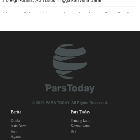
Mengapa Seluruh Hubungan dengan Israel Harus Dihentikan?
Araghchi kepada Negara Tetangga: Kini Saatnya Andalkan Diri
Sendiri dan Jalin Persaudaraan Sejati
Joe Kent: Komunitas Intelijen AS Tahu Iran Tidak Buat Nuklir, Tapi
Suara Mereka Dibungkam
Anggota Senior Ansarullah: Pernyataan DK PBB Tidak Layak
Diperhatikan
Legislator Irak: AS Sumber Utama Instabilitas di Kawasan
Mengapa Lobi Zionis di Amerika Tidak Lagi Seefektif Dulu?
© 2026 PARS TODAY. All Rights Reserved.
Berita
Pars Today
Dunia
Tentang kami
Asia Barat
Kontak kami
Iran
Rss
Agama