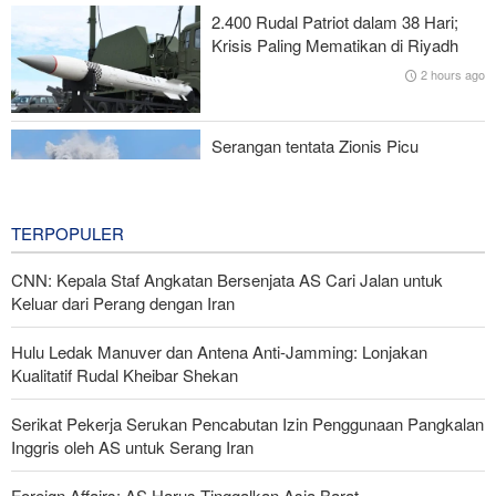
Gagal, Respons Militer Diperlukan
2.400 Rudal Patriot dalam 38 Hari;
Krisis Paling Mematikan di Riyadh
Menuju Pendidikan Tinggi Global; Iran-Indonesia Sepakati Kerja
2 hours ago
Sama STEM
Serangan tentata Zionis Picu
Ledakan Besar dan Kebakaran di
Lebanon Selatan
3 hours ago
TERPOPULER
CNN: Kepala Staf Angkatan Bersenjata AS Cari Jalan untuk
Keluar dari Perang dengan Iran
Hulu Ledak Manuver dan Antena Anti-Jamming: Lonjakan
Kualitatif Rudal Kheibar Shekan
Serikat Pekerja Serukan Pencabutan Izin Penggunaan Pangkalan
Inggris oleh AS untuk Serang Iran
Foreign Affairs: AS Harus Tinggalkan Asia Barat