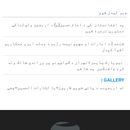
17 hours ago
ډیر لیدل شوی
په افغانستان کې د امام حسین(ع) د اربعین ولولناکې
دستورې ترسره شوې
شننه | د امارات او صهیونیست رژیم د وسله ایزو همکاریو
اشوا کېدل
نیویارک ټایمز؛تهران د ګواښونو پر وړاندې شاتګ ونه
کړ، واشنګټن په شا شو
GALLERY |
له اربعینه د پاتې شویو لاریون«یا لثارات الحسین»چغې
په درست ایران کې
په نږدې راتلونکي کې په کابل کې د کرنې او مالدارۍ
نړیوال نندارتون جوړیږي+راپور
د ايران له لوري د هرات–مزارشریف رېل پټلۍ له پروژې