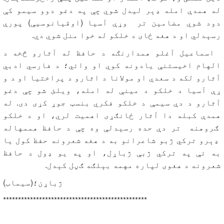
له همدې امله ډېر لیدل شوي چې په دغو دوو سیمو کې
دود شوي مضامین تر وړې آسیا (اوقیانوسیې) پورې
رسېدلي او د هغه ځای د خلکو له خوا منل شوي دي.
اسماعیل آغلو همدارنګه د حافظ له آثارو څخه د
الهام اخیستنې یادونه کوي او وائي؛ د فارسي ادبي
آثارو لکه د سعدي او مولانا د اثارو د پراختیا او د و
ړې آسیا د خلکو د مینې له امله، ویلئ شو چې دغو
آثارو د دې سیمې د خلکو فکري بنسټ جوړ کړی دی. له
همدې کبله دا آثار ځانګړی اهمیت لري، او د خلکو
ګروهنه تر دې حده رسېدلې وه چې د حافظ هممهاله
ډېرو ترکي ژبو شاعرانو به د هغه شعرونه حفظ کول یا
به ئې په ترکي ژبې ژباړل، او په یو ډول د حافظ
شعرونه د هغوی لپاره مهمه بېلګه ګڼل کېدل.
ژباړن؛(سیماب)
************************************************