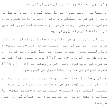
وکړو چې د حافظ پر اثارو ئې شرح لیکلې ده.
دوستانو ، وهب قوي» یو بل هغه کس دی چې د حافظ پر
دیوان ئې شرحه لیکلې ده. دغه ادیب د حافظ شعرونه د
مولوي د طریقې اړوند ګڼلي او د همدې لیدلوري له مخې
ئې د حافظ شعر ونه څېړلي دي.
پوهان باور لري چې دا شرح د حافظ پر اثارو د لیکل
شوي یوه تر ټولو بې‌ارزښته شرحه ده. «وهب قوي» د
دیارلسمې هجري قمری پېړۍ په پیل کې ژوند کاوه او
یاده شرحه لومړی ځل په ۱۲۷۳ هجري قمری کال کې په
قاهرې کې چاپ شوه. دغه اثر وروسته په ۱۲۸۶ او ۱۲۸۸
قمری کلونو کې هم په استانبول کې خپور شو.
فضلي ، «ابوالفضل محمد بن دفتري» او امین یمني» هم
له هغو کسانو څخه دي چې د حافظ پر دیوان ئې شرح او
تفسیر لیکلی دی. «یمني» خپله شرحه د «جذبه عشق» یا
هماغه د عشق جذبه په نامې سره په کتاب کې وړاندې
کړې ده.