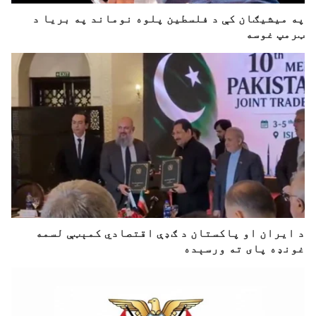
په میشیګان کې د فلسطین پلوه نوماند په بریا د
ټرمپ غوسه
د ایران او پاکستان د ګډې اقتصادي کمېټې لسمه
غونډه پای ته ورسېده