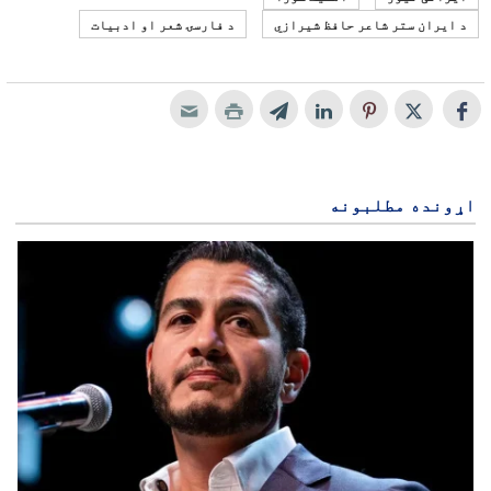
د ایران ستر شاعر حافظ شیرازي
د فارسۍ شعر او ادبیات
اړونده مطلبونه