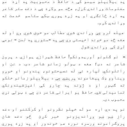
په بېلابېلو سیمو کې د حافظ د محبوبیت په اړه مو
معلومات وړاندې کړل، هڅه مو وکړه چې د دغه ستر شاعر
په اړه ځانګړي او په زړه پورې ټکي ستاسو خدمت ته
وړاندې کړو.
هیله لرو چې وړاندې شوي مطالب مو خوښ شوي وي او له
هغه څه مو خوند اخیستی وي چې په «ستوري په لمن » نومې
لړئ کې وړاندې شول
= نو ګلونو آوریدونکو! حافظ شیرازي یوازې د پرون
شاعر نه دی؛ هغه د ټولو زمانو شاعر دی. د نن او
راتلونکي لپاره ئې له نصیحتونو، پندونو او خوږو
ویناوو ډک پیغامونه پرېښي چې د بېلابېلو زمانو خلکو
ته ګټور او د ژوند په چارو کې اغېزشیندونکي
تمامېدلی شي. حافظ یو ایرانی شاعر دی چې د ټولې نړۍ
محبوب دی.
نو په دې اړه مو له خپلو نظرونو او کرکتنو او دغه
راز ښو ښو وړاندیزونو خبر کړئ څو دغه شان
پروګرامونه ورسره نوره هم خوندور او په زړه پورې