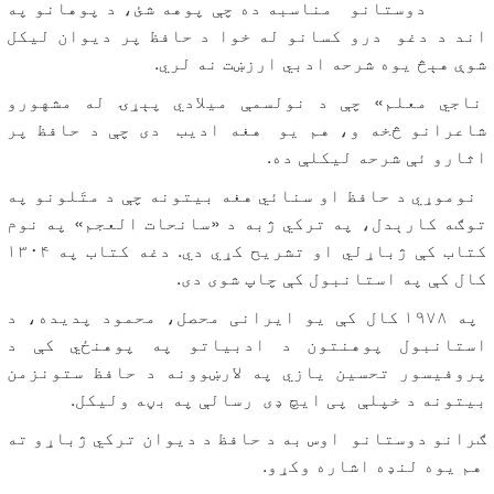
دوستانو مناسبه ده چې پوهه شئ، د پوهانو په
اند د دغو درو کسانو له خوا د حافظ پر دیوان لیکل
شوې هېڅ یوه شرحه ادبي ارزښت نه لري.
ناجي معلم» چې د نولسمې میلادي پېړۍ له مشهورو
شاعرانو څخه و، هم یو هغه ادیب دی چې د حافظ پر
اثارو ئې شرحه لیکلې ده.
نوموړي د حافظ او سنائي هغه بیتونه چې د متَلونو په
توګه کارېدل، په ترکي ژبه د «سانحات العجم» په نوم
کتاب کې ژباړلي او تشریح کړي دي. دغه کتاب په ۱۳۰۴
کال کې په استانبول کې چاپ شوی دی.
په ۱۹۷۸ کال کې یو ایرانی محصل، محمود پدیده، د
استانبول پوهنتون د ادبیاتو په پوهنځي کې د
پروفیسور تحسین یازي په لارښوونه د حافظ ستونزمن
بیتونه د خپلې پی ایچ ډی رسالې په بڼه ولیکل.
ګرانو دوستانو اوس به د حافظ د دیوان ترکي ژباړو ته
هم یوه لنډه اشاره وکړو.