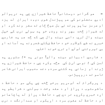
= هو ګرانو دوستانو! حافظ شیرازي چې په نړیوالو
ادبي محفلونو کې هم پېژندل شوی دی،د ایران له یزد
او هرمز ټاپو پرته ئې بل هېڅ ځای ته سفر ونه کړ، او
له شیراز څخه بهر ونه ووت، خو په ټولې نړۍ کې خپل
مینه وال لري. داسې مینه وال چې که څه هم په فارسي
خبرې نه شي کولای، خو د حافظ ښکلي شعرونه په آسانه او
بې تېروتنې لولي او ترې خوند اخلي.
د فارسي ادبیاتو مینه والو! مونږ په «؛ ستوري په
لمن کې ؛ نومې لړئ کې هڅه وکړه چې د حافظ شیرازي په
ژوند او زمانې په کتنې سره، دغه محبوب ایرانی شاعر
تاسو ته دروپېژنو.
د پروګرام له لومړیو برخو څخه چې پکې مو د حافظ د
ماشومتوب د پړاؤ او د هغه وخت د ټولنې د شرایطو په
اړه خبرې وکړې، تر دې چې د حافظ د پړاؤ له پاچاهانو
او د حافظ له هغوی سره د اړیکو، او همدارنګه د نړۍ