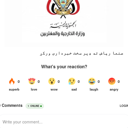
صنعا ریاض ته ډېر سخت خبرداری ورکړ