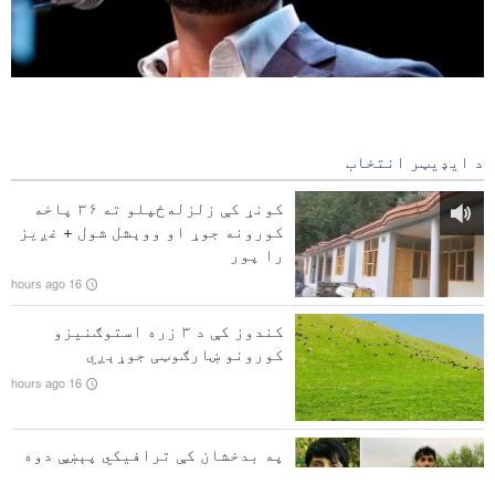
په میشیګان کې د فلسطین پلوه نوماند په بریا د ټرمپ
غوسه
33 minutes ago
د ایډیټر انتخاب
د ایران او پاکستان د ګډې اقتصادي کمېټې لسمه غونډه
کونړ کې زلزله‌ځپلو ته ۳۶ پاخه
پای ته ورسېده
کورونه جوړ او ووېشل شول + غږیز
را پور
صنعا ریاض ته ډېر سخت خبرداری ورکړ
16 hours ago
پزشکیان: موږ د خبرو اترو په بهیر کې د فلسطیني مشرانو
کندوز کې د ۳ زره استوګنیزو
له هرې پرېکړې ملاتړ کوو
کورونو ښارګوټی جوړېږي
16 hours ago
شننه | د امارات او صهیونیست رژیم د وسله ایزو همکاریو
اشوا کېدل
په بدخشان کې ترافیکي پېښې دوه
کسان وژلي