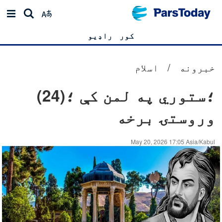
کور
راډیو
خبرونه
/
اسلام
؛ستوري په لمن کې ؛(24)
وروستۍ برخه
May 20, 2026 17:05 Asia/Kabul