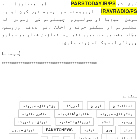
کړئ شو.
PARSTODAY.IR/PS
او همدارزا د
IRAVRADIO/PS
ایډروسنه هم درسره نوټ کړئ او په
سوشل میډیا او ټولنیزو چینلونو کې زمونږ له
مطلبونو او لیکنو خوند و اخلئ ،نو ددغه وروستي
مطلب وخت هم همدومره ؤنو په نیاؤمن خداي مو سپارو
بریالي او سوکاله ژوند ولرئ .
(سیماب)
***************************************************
ټیګونه
افغانستان
ایران
آمریکا
پښتو تازه خبرونه
پشتو تازه خبرونه
طالبان /طالب ډله
ملګري ملتونه
روسیه
اسلام
اروپائي اتحادیه
ایران او امریکا
عراق
چین
ترکیه
PAKHTONEWS
ایران خبریں
ایرانی نیوز
امنیت شورا