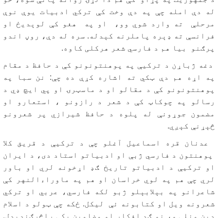
له دې امله چې په دې وخت کې ترکي ادبیات یوې نوې
مرحلې ته وارد شوي وو، او په هغو کې لوېدیځ او
فرانسې ته ډېره پاملرنه کېدله. سره له دې، روڼ اندو
پرګنو بیا هم د فارسي شعر هرکلی کاوه.
دغه ژباړن د ترکیې په پوهنتونونو کې د حافظ د مقام
په اړه هم دې ټکي ته اشاره کړې ده چې: نن سبا په
پوهنتونونو کې د مقالو او د ماسټرۍ او پي ایچ ډي د
رسالو په چوکاټ کې د شعر د رازونو ، استعارو او
مضمون جوړونې له پلوه د حافظ شیرازي پر شعرونو
څېړنې کېږي.
عدنان قره اسماعیل آغلو چې د ترکیې د قریق کلا
پوهنتون د فارسي ژبې او ادبیاتو استاد دی، د ایران
او ترکیې د ادبیاتو تاریخ ګډ اړخونه لري او باور
لري چې هم په لوي خراسان او هم په ماوراءالنهر کې
شاعرانو په بېلابېلو ژبو لکه فارسي، عربي او ترکي
شعرونه ویل او کتابونه ئې لیکل. ځکه چې ټولو د اسلام
دین منلی و، نو ګډ افکار او مضامین پکې راڅرګندېدل.