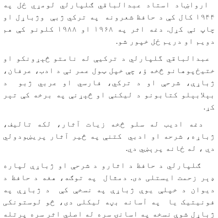
ارواښاد استاد عبدالباقي ګلپارلي لومړي ځل په
۱۹۴۴ کال کې د حافظ شعرونه په ترکي ژبې وژباړل او
چاپ ئې کړل. دغه اثر په ۱۹۶۸ او ۱۹۸۸ کلونو کې هم
دویم او دریم ځل خپور شو.
عبدالباقي گلپارلي د ترکیې له نامتو څېړونکو او
ختیځ‌پوهانو څخه ؤ، چې خپل ټول عمر ئې د ادب، عرفان،
ژباړې، شرحې او د ترکي، فارسي او عربي ژبو د
بېلابېلو کتابونو د لیکنې او څېړنې په برخه کې تېر
کړ.
دغه ادیب له سلو څخه زیات آثار، لکه تالیف،
ژباړه، شرحه او ادبي کتنې په څير آثار پریښودولي
دي ، له ځانه پرېښي دي.
ګلپارلي د حافظ د اثارو د شرحې او ژباړې لپاره
ډېر زحمت ایستلی دی. دمثال په توګه، هغه د حافظ د
دیوان د خپلې یوې ژباړې په نسخې کې د ژباړې په
فونیتیک یا په آسانه بڼه لیکلی دی، څو لوستونکی
ژباړل شوې نسخه په اسانۍ سره له اصلي اثر سره پرتله