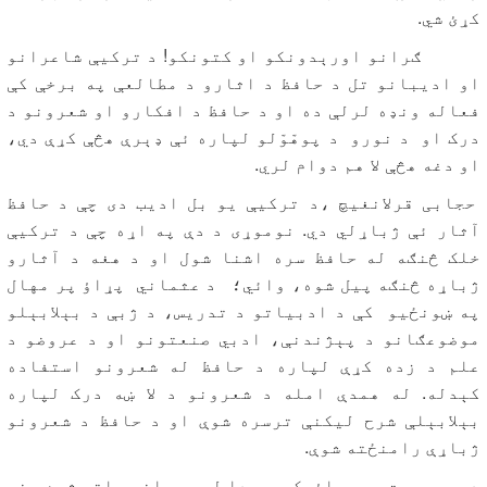
کړئ شي.
ګرانو اورېدونکو او کتونکو! د ترکیې شاعرانو
او ادیبانو تل د حافظ د اثارو د مطالعې په برخې کې
فعاله ونډه لرلې ده او د حافظ د افکارو او شعرونو د
درک او د نورو د پوهّوّلو لپاره ئې ډېرې هڅې کړې دي،
او دغه هڅې لا هم دوام لري.
حجابی قرلانغیچ ،د ترکیې یو بل ادیب دی چې د حافظ
آثار ئې ژباړلي دي. نوموړی د دې په اړه چې د ترکیې
خلک څنګه له حافظ سره اشنا شول او د هغه د آثارو
ژباړه څنګه پیل شوه، وائي؛ د عثماني پړاؤ پر مهال
په ښونځیو کې د ادبیاتو د تدریس، د ژبې د بېلابېلو
موضوعګانو د پېژندنې، ادبي صنعتونو او د عروضو د
علم د زده کړې لپاره د حافظ له شعرونو استفاده
کېدله. له همدې امله د شعرونو د لا ښه درک لپاره
بېلابېلې شرح لیکنې ترسره شوې او د حافظ د شعرونو
ژباړې رامنځته شوې.
د جمهوریت په پړاؤ کې هم دا لړۍ روانه پاتې شوه، خو