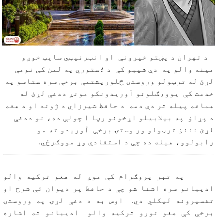
د تهران د پښتو خپرونې او انټرنیټي سایټ خوږو
مینه والو په دې شیبو کې د ؛ستوري په لمن کې نومې
لړئ له ترټولو وروستۍ څلوریشتمې برخې سره ستاسو په
خدمت کې یوو،ګلونو آوریدونکو مونږ ددغې لړئ له
هماغه پیله تر دې دمه د حافظ شیرزاي د ژوند او د هغه
د پړاؤ په بیلابیلو اړخونو رڼا ا چولې ده، نو ددغې
لړئ نننئ ترټولو ور وستۍ برخې آوریدو ته مو
رابولوو، هیله ده چې د استفادې وړ مووګرځي.
په تېر پروګرام کې موږ له هغو ترکيه والو
ادیبانو سره اشنا شو چې د حافظ پر دیوان ئې شرح او
تفسیرونه لیکلي دي. اوس به د دغې لړۍ په وروستۍ
برخې کې هغو نورو ترکيه والو ادیبانو ته اشاره