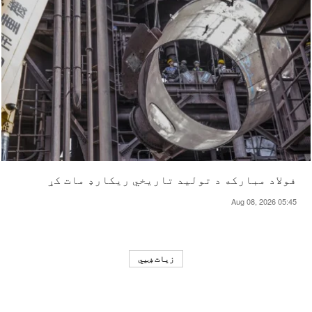
فولاد مبارکه د تولید تاریخي ریکارډ مات کړ
Aug 08, 2026 05:45
زیات ښيي