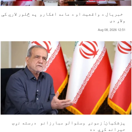
خبریال د واقعیت او د عامه افکارو په څلور لاري کې
ولاړ دی
Aug 08, 2026 12:51
پزشکیان: زمونږ وسلوالو مبارزانو درسته نړۍ
حیرانه کړې ده