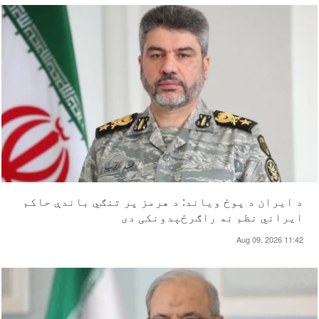
د ایران د پوځ ویاند: د هرمز پر تنګي باندې حاکم
ایراني نظم نه راګرځېدونکی دی
Aug 09, 2026 11:42