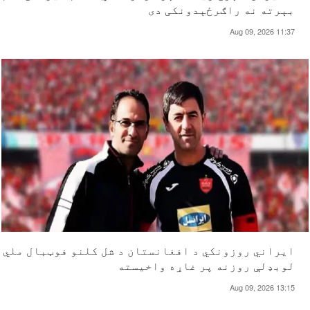
بېرته نه راګرځېدونکی دی
Aug 09, 2026 11:37
ایراني روزونکي د افغانستان د شل کلنو فوټبال ملي
لوبډلې روزنه پر غاړه واخیسته
Aug 09, 2026 13:15