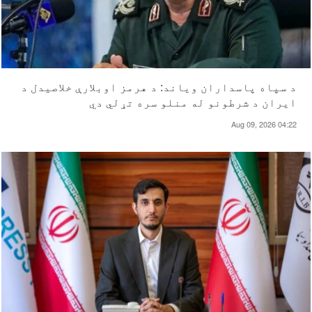
د سپاه پاسداران ویاند: د هرمز اوبلارې خلاصیدل د
ایران د شرطونو له منلو سره تړلي دي
Aug 09, 2026 04:22