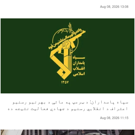
Aug 08, 2026 13:08
سپاه پاسداران: د ټرمپ په ماتې د بهرنیو رسنیو
اعتراف د انقلابي رسنیو د جهادي فعالیت نتیجه ده
Aug 08, 2026 11:15