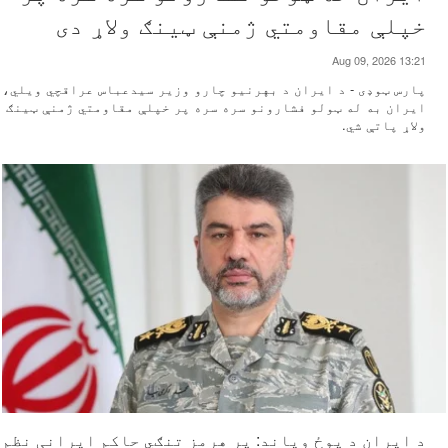
خپلې مقاومتي ژمنې ټینګ ولاړ دی
Aug 09, 2026 13:21
پارس ټوډی - د ایران د بهرنیو چارو وزیر سیدعباس عراقچي ویلي،
ایران به له ټولو فشارونو سره سره پر خپلې مقاومتي ژمنې ټینګ
ولاړ پاتې شي.
د ایران د پوځ ویاند: پر هرمز تنګي حاکم ایرانی نظم