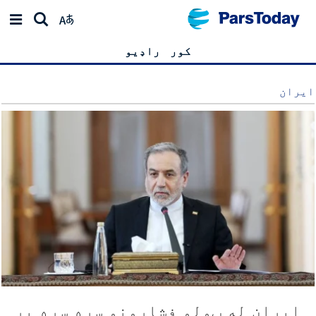
کور
راډیو
ایران
ایران له ټولو فشارونو سره سره پر