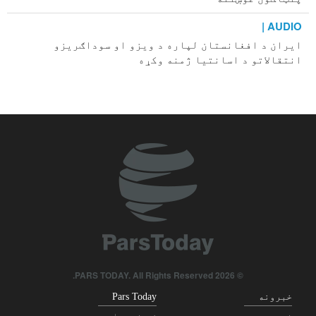
AUDIO |
ایران د افغانستان لپاره د ویزو او سوداګریزو
انتقالاتو د اسانتیا ژمنه وکړه
د هیګ محکمې قاضیانو د طالبانو دوسیه له افغانستان
څخه جلا کړه
AUDIO |
د افغانستان د نورستان چارواکو له سیلاب ځپلو سره د
بیړنیو مرستو غوښتنه کړې
فارن افیرز: امریکا باید له لویدیځې اسیا څخه ووځي
تحلیل | د سعودي عربستان د پاتریوت توغندیو بې‌سارې
مصرف؛ ابعاد او پایلې
تحلیل | د سعودي عربستان دواړه خواوې تر بریدونو لاندې؛
© 2026 PARS TODAY. All Rights Reserved.
«د مکې تړون» یوازې دوه ورځې دوام وکړ؟
خبرونه
Pars Today