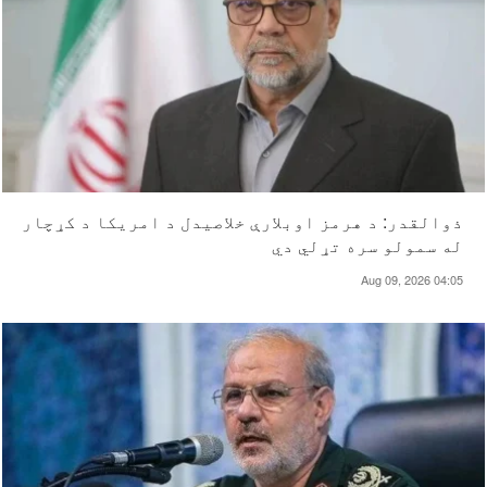
ذوالقدر: د هرمز اوبلارې خلاصیدل د امریکا د کړچار
له سمولو سره تړلي دي
Aug 09, 2026 04:05