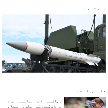
وتلی خبرونه
تحلیل | د سعودي عربستان د پاتریوت توغندیو بې‌سارې
مصرف؛ ابعاد او پایلې
5 hours ago
د ایډیټر انتخاب
تحلیل | د سعودي عربستان دواړه خواوې تر بریدونو لاندې؛
د پاکستان څخه افغانستان ته د
«د مکې تړون» یوازې دوه ورځې دوام وکړ؟
قاچاق کېدونکو وسلو د انتقال