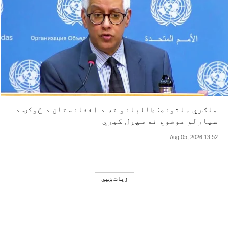
ملګري ملتونه: طالبانو ته د افغانستان د څوکۍ د
سپارلو موضوع نه سپړل کیږي
Aug 05, 2026 13:52
زیات ښيي