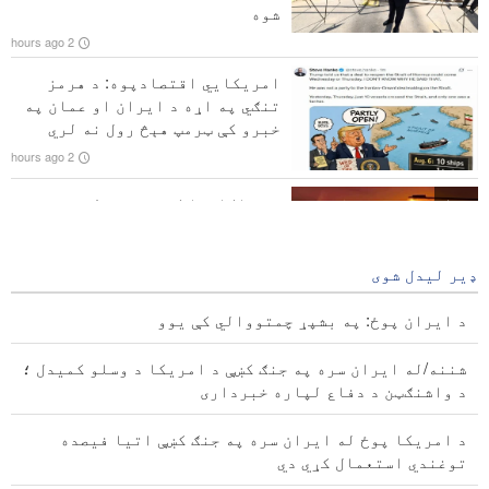
شوه
بریتانوي کارګري اتحادیو له ایران سره د جګړې پر
2 hours ago
وړاندې د امریکا لپاره د بریتانیا د اډو د کارولو د
اجازې د لغوه کولو غوښتنه وکړه
امریکايي اقتصادپوه: د هرمز
تنګي په اړه د ایران او عمان په
ایران او اذربایجان د ورزش او ځوانانو په برخو کې د
خبرو کې ټرمپ هېڅ رول نه لري
همکاریو پر پراختیا هوکړه وکړه
2 hours ago
په جاکارتا کې په یوه لوړه
ودانۍ کې پراخ اور لګېدلی +
ویډیو
ډیر لیدل شوی
2 hours ago
د ایران پوځ: په بشپړ چمتووالي کې یوو
شننه/له ایران سره په جنګ کښې د امریکا د وسلو کمیدل ؛
د واشنګټن د دفاع لپاره خبرداری
د امریکا پوځ له ایران سره په جنګ کښې اتیا فیصده
توغندي استعمال کړي دي