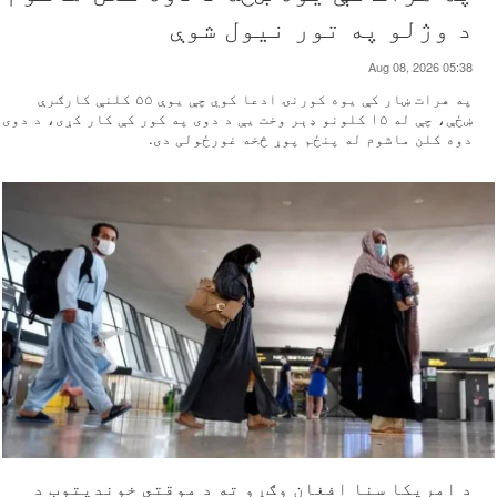
د وژلو په تور نیول شوې
Aug 08, 2026 05:38
په هرات ښار کې یوه کورنۍ ادعا کوي چې یوې ۵۵ کلنې کارګرې
ښځې، چې له ۱۵ کلونو ډېر وخت یې د دوی په کور کې کار کړی، د دوی
دوه کلن ماشوم له پنځم پوړ څخه غورځولی دی.
د امریکا سنا افغان وګړو ته د موقتي خونديتوب د