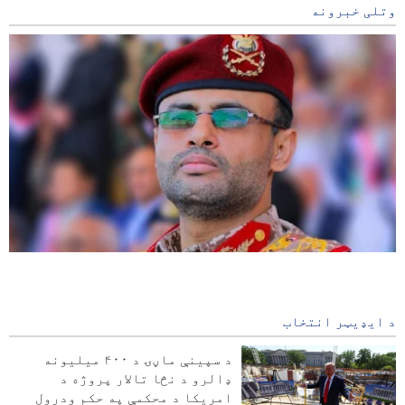
وتلی خبرونه
المشاط عربستان ته: که ټوله نړۍ هم بسیج کړې، هېڅ ګټه به
درته ونه لري
3 hours ago
د ایډیټر انتخاب
د ایران او هند د علمي بنسټونو اړیکې پیاوړې کېږي
د سپینې ماڼۍ د ۴۰۰ میلیونه
ډالرو د نڅا تالار پروژه د
امریکايي مجله: ایران د ټرمپ تش ګواښونه درک کړی دی
امریکا د محکمې په حکم ودرول