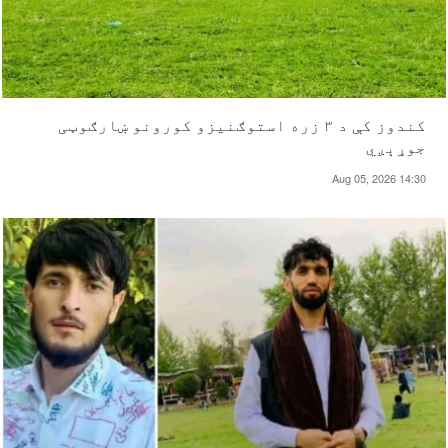
کندوز کې د ۳ زره استوګنیزو کورونو ښارګوټی
جوړېږي
Aug 05, 2026 14:30