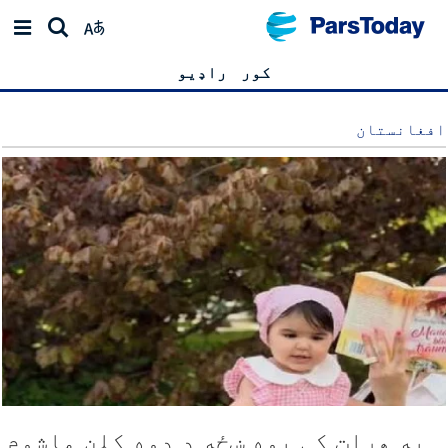
کور
راډیو
افغانستان
په هرات کې یوه ښځه د دوه کلن ماشوم