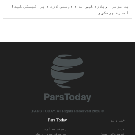
په هرمز اوبلاره کښې به د دوهمې لارې د پرانیستل کیدا
اجازه ورنکړو
پاکستان د الجزیرې په ګډون پر نړیوالو رسنیو ولې
محدودیت لګولی؟
د پاکستان جماعت اسلامي نن د پیټرولو د بیو د زیاتیدا
پرضد پراخې مظاهرې کوي
طالبانو د څه باندې دوو زرو افغان کډوالو د ورستنیدا
خبر ورکړ
پاکستان د هرمز اوبلارې په هکله د عمان د خبرو ملاتړ کوي
ټرامپ د امریکا د ایشوا کونکو خبریالانو د اوږدې مودې
بندي کولو خبر ورکړ
© 2026 PARS TODAY. All Rights Reserved.
پاکستان، ترکیه او سعودي: ګډ دفاعي تړون د درې واړو
خبرونه
Pars Today
هېوادونو په ګټه دی
نړۍ
زمونږ په اړه
لوېدیځه اسیا
له مونږ سره اړیکی