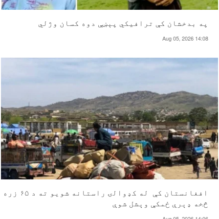
په بدخشان کې ترافیکي پېښې دوه کسان وژلي
Aug 05, 2026 14:08
افغانستان کې له کډوالۍ راستانه شویو ته د ۶۵ زره
څخه ډېرې ځمکې وېشل شوې
Aug 05, 2026 14:06