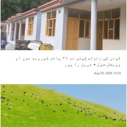
کونړ کې زلزله‌ځپلو ته ۳۶ پاخه کورونه جوړ او
ووېشل شول + غږیز را پور
Aug 05, 2026 14:33