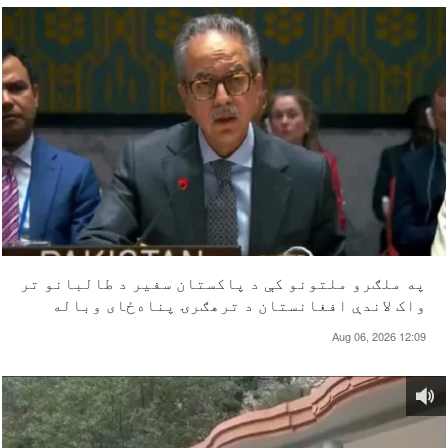
په ملګرو ملتونو کې د پاکستان سفیر د طالبانو تر
واک لاندې افغانستان د ترهګرۍ پناه‌ځای وباله
Aug 06, 2026 12:09