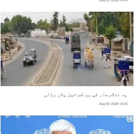
په ننګرهار کې یو کس خپل پلار وژلی
Aug 05, 2026 14:03