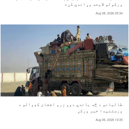
ورکولو لایحه وړاندې کړه
Aug 08, 2026 05:34
طالبانو د څه باندې دوو زرو افغان کډوالو د
ورستنیدا خبر ورکړ
Aug 06, 2026 13:35