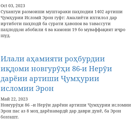
Oct 03, 2023
Сухангуи размоиши муштараки паҳподии 1402 артиши
Ҷумҳурии Исломӣ Эрон гуфт: Амалиёти ихтилол дар
иртиботи паҳподӣ ба сурати ҳавопоя ва тавассути
паҳподҳои абобили 4 ва камони 19 бо муваффақият иҷро
шуд.
Илали аҳамияти роҳбурдии
иқдоми новгурӯҳи 86-и Нерӯи
дарёии артиши Ҷумҳурии
исломии Эрон
Май 22, 2023
Новгурӯҳи 86 –и Нерӯи дарёии артиши Ҷумҳурии исломии
Эрон пас аз 8 моҳ дарёнавардӣ дар даври дунё, ба Эрон
бозгашт.