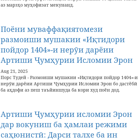
аз марзҳо муҳофизат мекунанд.
Поёни муваффақиятомези
размоиши мушакии «Иқтидори
пойдор 1404»-и нерӯи дарёии
Артиши Ҷумҳурии Исломии Эрон
Aug 21, 2025
Порс Тудей - Размоиши мушакии «Иқтидори пойдор 1404»-и
нерӯи дарёии Артиши Ҷумҳурии Исломии Эрон бо дастёбӣ
ба аҳдофи аз пеш таъйиншуда ба кори худ поён дод.
Артиши Ҷумҳурии исломии Эрон
дар вокуниш ба ҳамлаи режими
саҳюнистӣ: Дарси талхе ба ин