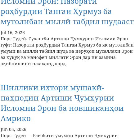
Исломии Эрон: Назорати
роҳбурдии Тангаи Ҳурмуз ба
мутолибаи миллӣ табдил шудааст
Jul 16, 2026
Порс Тудей- Сухангӯи Артиши Ҷумҳурии Исломии Эрон
гуфт: Назорати роҳбурдии Тангаи Ҳурмуз ба як мутолибаи
умумӣ ва миллӣ табдил шуда ва нерӯҳои мусаллаҳи Эрон
аз ҳуқуқ ва манофеи миллати Эрон дар ин замина
ақибнишинӣ нахоҳанд кард.
Шиллики ихтори мушакӣ-
паҳподии Артиши Ҷумҳурии
Исломии Эрон ба новшиканҳои
Амрико
Jun 05, 2026
Порс Тудей — Равобити умумии Артиши Ҷумҳурии