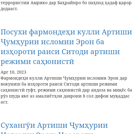
террористии Амрико дар Баҳрайнро бо паҳпод ҳадаф қарор
додааст.
Посухи фармондеҳи кулли Артиши
Ҷумҳурии исломии Эрон ба
изҳороти раиси Ситоди артиши
режими саҳюнистӣ
Apr 10, 2023
Фармондеҳи кулли Артиши Ҷумҳурии исломии Эрон дар
вокуниш ба изҳороти раиси Ситоди артиши режими
саҳюнистӣ гуфт, режими саҳюнистӣ дар андоза ва миқёс ба
рӯз шуда яке аз амалиётҳои даврони 8 сол дифои муқаддас
аст.
Сухангӯи Артиши Ҷумҳурии