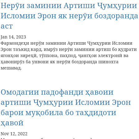
Нерӯи заминии Артиши Ҷумҳурии
Исломии Эрон як нерӯи боздоранда
аст
Jan 14, 2023
Фармондеҳи нерӯи заминии Артиши Ҷумҳурии Исломии
Эрон таъкид кард, имрӯз нерӯи заминии артиш бо қудрати
ягонҳои зиреҳӣ, тӯпхона, паҳпод, ҷангҳои электронӣ ва
ҳавонирӯз ба унвони як нерӯи боздоранда шинохта
мешавад.
Омодагии падофанди ҳавоии
артиши Ҷумҳурии Исломии Эрон
барои муқобила бо таҳдидоти
ҳавоӣ
Nov 12, 2022