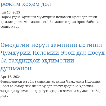
режим хоҳем дод
Jun 13, 2025
Порс-Тудей. Артиши Ҷумҳурии исломии Эрон дар пайи
ҳамлаи режими саҳюнистӣ ба манотиқе аз Эрон баёнияе
содир кард.
Омодагии нерӯи заминии артиши
Ҷумҳурии Исломии Эрон дар посӯх
ба таҳдидҳои эҳтимолии
душманон
Apr 16, 2024
Фармондеҳи нерӯи заминии артиши Ҷумҳурии Исломии
Эрон аз омодагии ин нерӯ дар посух додан ба ҳаргуна
таҳдиди душманон дар кӯтоҳтарин замони мумкин хабар
дод .