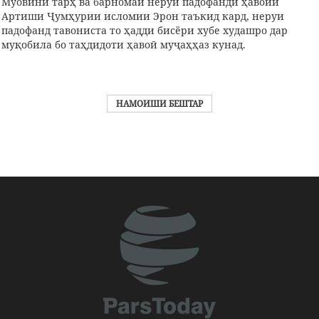
Муовини тарҳ ва барномаи нерӯи падофанди ҳавоии
Артиши Ҷумҳурии исломии Эрон таъкид кард, неруи
падофанд тавониста то ҳадди бисёри хубе худашро дар
муқобила бо таҳдидоти ҳавоӣ муҷаҳҳаз кунад.
НАМОИШИ БЕШТАР