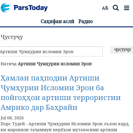
Саҳифаи аслӣ
Радио
Ҷустуҷу
ҶУСТУҶУ
Натиҷа
Артиши Ҷумҳурии исломии Эрон
Ҳамлаи паҳподии Артиши
Ҷумҳурии Исломии Эрон ба
пойгоҳҳои артиши террористии
Амрико дар Баҳрайн
Jul 08, 2026
Порс Тудей - Артиши Ҷумҳурии Исломии Эрон эълон кард,
ки марокизи таҷаммуи нерӯҳои мутахосими артиши