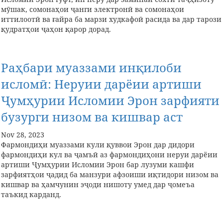
мӯшак, сомонаҳои ҷанги электронӣ ва сомонаҳои
иттилоотӣ ва ғайра ба марзи худкафоӣ расида ва дар тарози
қудратҳои ҷаҳон қарор дорад.
Раҳбари муаззами инқилоби
исломӣ: Неруии дарёии артиши
Ҷумҳурии Исломии Эрон зарфияти
бузурги низом ва кишвар аст
Nov 28, 2023
Фармондиҳи муаззами кули қуввои Эрон дар дидори
фармондиҳи кул ва ҷамъӣ аз фармондиҳони неруи дарёии
артиши Ҷумҳурии Исломии Эрон бар лузуми кашфи
зарфиятҳои ҷадид ба манзури афзоиши иқтидори низом ва
кишвар ва ҳамчунин эҷоди нишоту умед дар ҷомеъа
таъкид карданд.