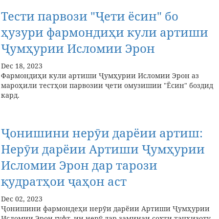
Тести парвози "Ҷети ёсин" бо
ҳузури фармондиҳи кули артиши
Ҷумҳурии Исломии Эрон
Dec 18, 2023
Фармондиҳи кули артиши Ҷумҳурии Исломии Эрон аз
мароҳили тестҳои парвозии ҷети омузишии "Ёсин" боздид
кард.
Ҷонишини нерӯи дарёии артиш:
Нерӯи дарёии Артиши Ҷумҳурии
Исломии Эрон дар тарози
қудратҳои ҷаҳон аст
Dec 02, 2023
Ҷонишини фармондеҳи нерӯи дарёии Артиши Ҷумҳурии
Исломии Эрон гуфт, ин нерӯ дар заминаи сохти таҷҳизоту