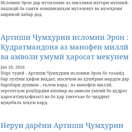
Исломии Эрон дар иттилоияе аз шиллики ихтори мушакӣ-
паҳподӣ ба самти новшиканҳои мутаҷовуз ва музоҳими
амрикоӣ хабар дод.
Артиши Ҷумҳурии исломии Эрон :
Қудратмандона аз манофеи миллӣ
ва амволи умумӣ ҳаросат мекунем
Jan 10, 2026
Порс тудей - Артиши Ҷумҳурии исломии Эрон бо таъкӣд
бар лузӯми ҳифзи ваҳдат, инсиҷом ва ҳӯшёрии мардум дар
баробари душман , эълом кард : Аз манофеи миллӣ,
зерсохтҳои роҳбурдии кишвар ва амволи умумӣ бо қудрат
ҳаросат(муҳофизат) ва бо ҳар тавтеъае бо ҷиддият
муқобила хоҳем кард.
Неруи дарёии Артиши Ҷумҳурии