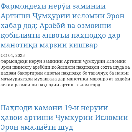
Фармондеҳи нерӯи заминии
Артиши Ҷумҳурии исломии Эрон
хабар дод: Арзёбӣ ва озмоиши
қобилияти анвоъи паҳподҳо дар
манотиқи марзии кишвар
Oct 04, 2023
Фармондеҳи нерӯи заминии Артиши Ҷумҳурии Исломии
Эрон шинохту арзёбии қобилияти паҳподҳои сохта шуда ва
наҳваи ба‍коргирии анвоъи паҳподҳо бо таваҷҷуҳ ба навъи
маъмуриятҳои муҳаввала дар манотиқи марзиро аз аҳдофи
аслии размоиши паҳподии артиш эълом кард.
Паҳподи камони 19-и неруии
ҳавои артиши Ҷумҳурии Исломии
Эрон амалиётӣ шуд