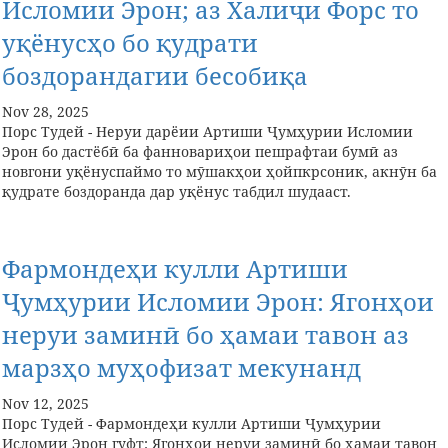
Исломии Эрон; аз Халиҷи Форс то
уқёнусҳо бо қудрати
боздорандагии бесобиқа
Nov 28, 2025
Порс Тудей - Неруи дарёии Артиши Ҷумҳурии Исломии
Эрон бо дастёбӣ ба фанновариҳои пешрафтаи бумӣ аз
новгони уқёнуспаймо то мӯшакҳои ҳойпкрсоник, акнӯн ба
қудрате боздоранда дар уқёнус табдил шудааст.
Фармондеҳи кулли Артиши
Ҷумҳурии Исломии Эрон: Ягонҳои
неруи заминӣ бо ҳамаи тавон аз
марзҳо муҳофизат мекунанд
Nov 12, 2025
Порс Тудей - Фармондеҳи кулли Артиши Ҷумҳурии
Исломии Эрон гуфт: Ягонҳои неруи заминӣ бо ҳамаи тавон