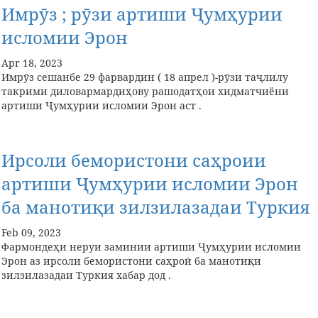
Имрӯз ; рӯзи артиши Ҷумҳурии
исломии Эрон
Apr 18, 2023
Имрӯз сешанбе 29 фарвардин ( 18 апрел )-рӯзи таҷлилу
такрими диловармардиҳову рашодатҳои хидматчиёни
артиши Ҷумҳурии исломии Эрон аст .
Ирсоли бемористони саҳроии
артиши Ҷумҳурии исломии Эрон
ба манотиқи зилзилазадаи Туркия
Feb 09, 2023
Фармондеҳи неруи заминии артиши Ҷумҳурии исломии
Эрон аз ирсоли бемористони саҳроӣ ба манотиқи
зилзилазадаи Туркия хабар дод .