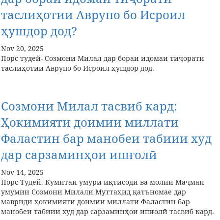
таслиҳотии Аврупо бо Исроил
ҳушдор дод?
Nov 20, 2025
Порс тудей- Созмони Милал дар бораи идомаи тиҷорати
таслиҳотии Аврупо бо Исроил ҳушдор дод.
Созмони Милал тасвиб кард:
Ҳокимияти доимии миллати
Фаластин бар манобеи табиии худ
дар сарзаминҳои ишғолӣ
Nov 14, 2025
Порс-Тудей. Кумитаи умури иқтисодӣ ва молии Маҷмаи
умумии Созмони Милали Муттаҳид қатъномае дар
мавриди ҳокимияти доимии миллати Фаластин бар
манобеи табиии худ дар сарзаминҳои ишғолӣ тасвиб кард.