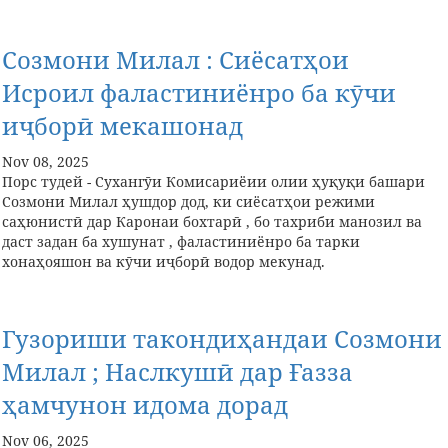
Созмони Милал : Сиёсатҳои
Исроил фаластиниёнро ба кӯчи
иҷборӣ мекашонад
Nov 08, 2025
Порс тудей - Сухангӯи Комисариёии олии ҳуқуқи башари
Созмони Милал ҳушдор дод, ки сиёсатҳои режими
саҳюнистӣ дар Каронаи бохтарӣ , бо тахриби манозил ва
даст задан ба хушунат , фаластиниёнро ба тарки
хонаҳояшон ва кӯчи иҷборӣ водор мекунад.
Гузориши такондиҳандаи Созмони
Милал ; Наслкушӣ дар Ғазза
ҳамчунон идома дорад
Nov 06, 2025