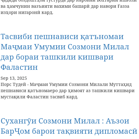
ва ҳамчунин вазъияти вахими башарӣ дар навори Ғазза
изҳори нигаронӣ кард.
Тасвиби пешнависи қатъномаи
Маҷмаи Умумии Созмони Милал
дар бораи ташкили кишвари
Фаластин
Sep 13, 2025
Порс Тудей - Маҷмаи Умумии Созмони Милали Муттаҳид
пешнависи қатъномаеро дар ҳимоят аз ташкили кишвари
мустақили Фаластин тасвиб кард.
Сухангӯи Созмони Милал : Аъзои
БарҶом барои тақвияти дипломасӣ