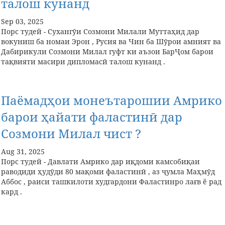
талош кунанд
Sep 03, 2025
Порс тудей - Сухангӯи Созмони Милали Муттаҳид дар
вокуниш ба номаи Эрон , Русия ва Чин ба Шӯрои амният ва
Дабирикули Созмони Милал гуфт ки аъзои БарҶом барои
тақвияти масири дипломасӣ талош кунанд .
Паёмадҳои монеътарошии Амрико
барои ҳайати фаластинӣ дар
Созмони Милал чист ?
Aug 31, 2025
Порс тудей - Давлати Амрико дар иқдоми камсобиқаи
раводиди ҳудӯди 80 мақоми фаластинӣ , аз ҷумла Маҳмӯд
Аббос , раиси ташкилоти худгардони Фаластинро лағв ё рад
кард .