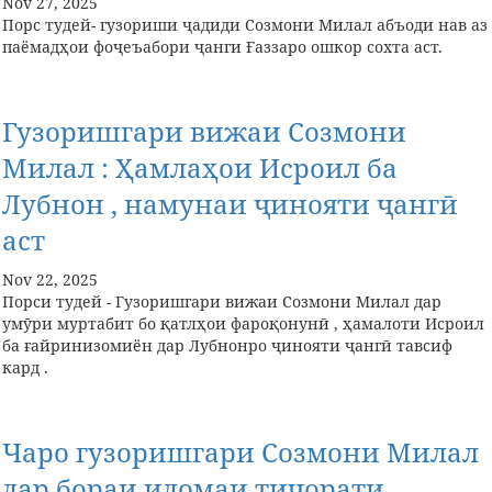
Nov 27, 2025
Порс тудей- гузориши ҷадиди Созмони Милал абъоди нав аз
паёмадҳои фоҷеъабори ҷанги Ғаззаро ошкор сохта аст.
Гузоришгари вижаи Созмони
Милал : Ҳамлаҳои Исроил ба
Лубнон , намунаи ҷинояти ҷангӣ
аст
Nov 22, 2025
Порси тудей - Гузоришгари вижаи Созмони Милал дар
умӯри муртабит бо қатлҳои фароқонунӣ , ҳамалоти Исроил
ба ғайринизомиён дар Лубнонро ҷинояти ҷангӣ тавсиф
кард .
Чаро гузоришгари Созмони Милал
дар бораи идомаи тиҷорати