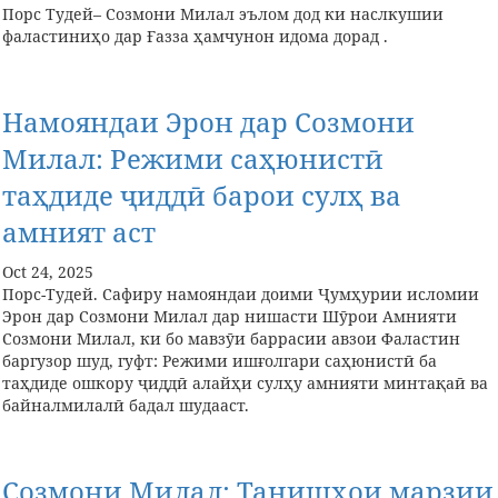
Порс Тудей– Созмони Милал эълом дод ки наслкушии
фаластиниҳо дар Ғазза ҳамчунон идома дорад .
Намояндаи Эрон дар Созмони
Милал: Режими саҳюнистӣ
таҳдиде ҷиддӣ барои сулҳ ва
амният аст
Oct 24, 2025
Порс-Тудей. Сафиру намояндаи доими Ҷумҳурии исломии
Эрон дар Созмони Милал дар нишасти Шӯрои Амнияти
Созмони Милал, ки бо мавзӯи баррасии авзои Фаластин
баргузор шуд, гуфт: Режими ишғолгари саҳюнистӣ ба
таҳдиде ошкору ҷиддӣ алайҳи сулҳу амнияти минтақаӣ ва
байналмилалӣ бадал шудааст.
Созмони Милал: Танишҳои марзии