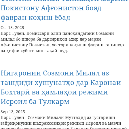
Покистону Афғонистон бояд
фавран коҳиш ёбад
Oct 13, 2025
Порс-Тудей. Комиссари олии паноҳандагони Созмони
Милал бо ишора ба даргириҳои ахир дар марзи
Афғонистону Покистон, хостори коҳиши фаврии танишҳо
ва ҳифзи суботи минтақаӣ шуд.
Нигаронии Созмони Милал аз
ташдиди хушунатҳо дар Каронаи
Бохтарӣ ва ҳамлаҳои режими
Исроил ба Тулкарм
Sep 13, 2025
Порс Тудей - Созмони Милали Муттаҳид аз густариши
ғайриқонунии шаҳраксозиҳои режими Исроил ва мавҷи
ҷадиди боздоштҳои густурда дар Каронаи Бохтарии ишғолӣ