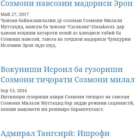
Созмони навсозии мадориси Эрон
Май 27, 2017
Ҷоизаи байналмилалии ду солонаи Созмони Милали
Муттаҳид, мавсум ба ҷоизаи “Сасакава”-(Sasakava)- дар
ҳавзаи коҳиши хатароти ношӣ аз ҳаводиси табиӣ ба
Созмони навсозӣ, тавсеа ва таҷҳизи мадориси Ҷумҳурии
Исломии Эрон эҳдо шуд.
Вокуниши Исроил ба гузориши
Созмони тиҷорати Созмони милал
Sep 13, 2016
Интишори гузориши ахири Созмони тиҷорат ва тавсеаи
Созмони Милали Муттаҳид бар зидди режими саҳюнистӣ,
хашми мақомоти ин режимро барангехтааст.
Адмирал Тангсирӣ: Ишрофи