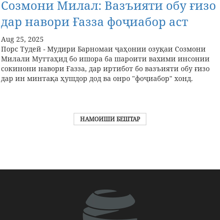
Созмони Милал: Вазъияти обу ғизо
дар навори Ғазза фоҷиабор аст
Aug 25, 2025
Порс Тудей - Мудири Барномаи ҷаҳонии озуқаи Созмони
Милали Муттаҳид бо ишора ба шароити вахими инсонии
сокинони навори Ғазза, дар иртибот бо вазъияти обу ғизо
дар ин минтақа ҳушдор дод ва онро "фоҷиабор" хонд.
НАМОИШИ БЕШТАР