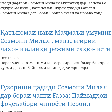
назди дафтари Созмони Милали Муттаҳид дар Женева бо
судӯри баёнияе , қатъномаи Шӯрои ҳуқуқи башари
Созмони Милал дар бораи Эронро сиёсӣ ва нораво хонд.
Қатъномаи нави Маҷмаъи умумии
Созмони Милал ; мавзеъгирии
ҷаҳонӣ алайҳи режими саҳюнистӣ
Dec 13, 2025
Порс тудей - Созмони Милал Исроилро вазифадор ба иҷрои
ҳукми Девони байналмилалии додгустарӣ кард.
Гузориши ҷадиди Созмони Милал
дар бораи ҷанги Ғазза; Паймадҳои
фоҷеъабори ҷиноёти Исроил