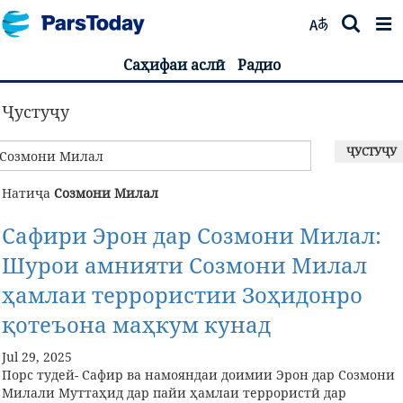
Саҳифаи аслӣ
Радио
Ҷустуҷу
ҶУСТУҶУ
Натиҷа
Созмони Милал
Сафири Эрон дар Созмони Милал:
Шурои амнияти Созмони Милал
ҳамлаи террористии Зоҳидонро
қотеъона маҳкум кунад
Jul 29, 2025
Порс тудей- Сафир ва намояндаи доимии Эрон дар Созмони
Милали Муттаҳид дар пайи ҳамлаи террористӣ дар