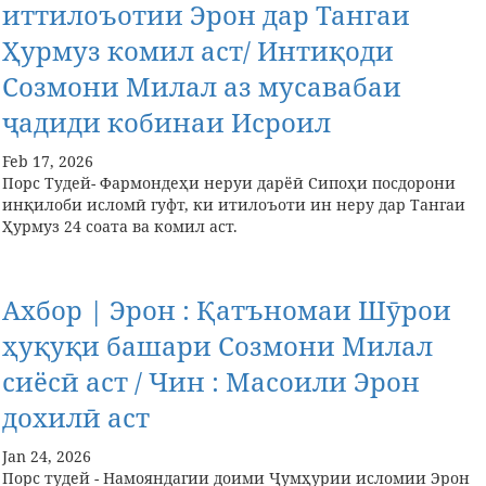
иттилоъотии Эрон дар Тангаи
Ҳурмуз комил аст/ Интиқоди
Созмони Милал аз мусавабаи
ҷадиди кобинаи Исроил
Feb 17, 2026
Порс Тудей- Фармондеҳи неруи дарёӣ Сипоҳи посдорони
инқилоби исломӣ гуфт, ки итилоъоти ин неру дар Тангаи
Ҳурмуз 24 соата ва комил аст.
Ахбор | Эрон : Қатъномаи Шӯрои
ҳуқуқи башари Созмони Милал
сиёсӣ аст / Чин : Масоили Эрон
дохилӣ аст
Jan 24, 2026
Порс тудей - Намояндагии доими Ҷумҳурии исломии Эрон