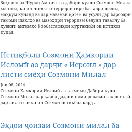
Зоҳидон аз Шурои Амният ва дабири кулли Созмони Милал
хостанд, ки ин ҷинояти террористиро ба таври шадид
маҳкум кунанд ва дар мавзеъи қотеъ ва усули дар баробари
тамоми шаклҳо ва мазоҳири тероризм бедуни тавалҷу ба
ҳувият, ангезаҳо ё вобастагиҳои муртакиби он иттихоз
кунад.
Истиқболи Созмони Ҳамкории
Исломӣ аз дарҷи « Исроил » дар
листи сиёҳи Созмони Милал
Jun 08, 2024
Созмони Ҳамкории Исломӣ аз тасмими Дабири кули
Созмони Милал дар қарор додани номи режими саҳюнистӣ
дар листи сиёҳи ин Созмон истиқбол кард .
Эҳдои ҷоизаи Созмони милал ба