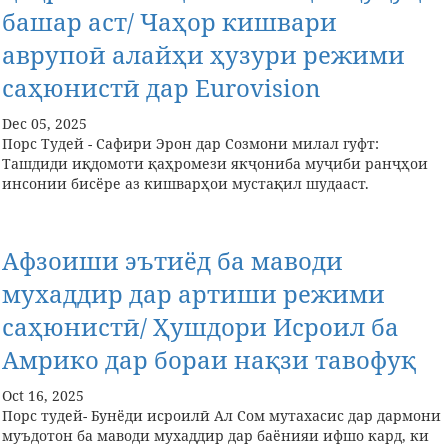
башар аст/ Чаҳор кишвари
аврупоӣ алайҳи ҳузури режими
саҳюнистӣ дар Eurovision
Dec 05, 2025
Порс Тудей - Сафири Эрон дар Созмони милал гуфт:
Ташдиди иқдомоти қаҳромези якҷониба муҷиби ранҷҳои
инсонии бисёре аз кишварҳои мустақил шудааст.
Афзоиши эътиёд ба маводи
мухаддир дар артиши режими
саҳюнистӣ/ Ҳушдори Исроил ба
Амрико дар бораи нақзи тавофуқ
Oct 16, 2025
Порс тудей- Бунёди исроилӣ Ал Сом мутахасис дар дармони
муъдотон ба маводи мухаддир дар баёнияи ифшо кард, ки