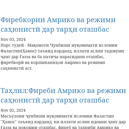
Фиребкории Амрико ва режими
саҳюнистӣ дар тарҳи оташбас
Nov 03, 2024
Порс тудей - Мақомоти Ҷунбиши муқовимати исломии
Фаластин(Ҳамос) таъкид карданд, иллати аслии тадовуми
ҷанг дар Ғазза ва ба натиҷа нарасидани оташбас,
фиребкорӣ ва коршиканиҳои Амрико ва режими
саҳюнистӣ аст.
Таҳлил:Фиреби Амрико ва режими
саҳюнистӣ дар тарҳи оташбас
Nov 02, 2024
Масъулони ҷунбиши муқовимати исломии Фаластин
"Ҳамос" таъкид карданд, ки иллати аслии идомаи ҷанг дар
Ғазза ва нокомии оташбас, фиреб ва тахриби Амрико ва