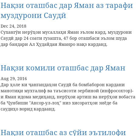
Нақзи оташбас дар Яман аз тарафи
муздурони Саудӣ
Dec 24, 2018
Сухангӯи нерӯҳои мусаллаҳи Яман эълом кард, муздурони
Саудӣ дар 24 соати гузашта, 47 бор оташбаси эълом шуда
дар бандари Ал Ҳудайдаи Яманро нақз карданд.
Нақзи комили оташбас дар Яман
Aug 29, 2016
Дар ҳоле ки ҷангандаҳои Саудӣ ба бомбаборон кардани
манотиқи мухталиф ва таъсисоти зербиноӣ (инфросохтор)-
и Яман идома медиҳанд, нерӯҳои артиш ва нерӯҳои вобаста
ба Ҷунбиши "Ансор-ул-лоҳ" низ хисоратҳои зиёде ба
саудиҳо ворид кардаанд.
Нақзи оташбас аз сӯйи эътилофи