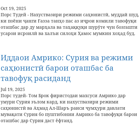
Oct 19, 2025
Порс Тудей - Нахуствазири режими саҳюнистӣ, муддаӣ шуд,
ки поёни ҷанги Ғазза танҳо пас аз иҷрои комили тавофуқи
оташбас дар ду марҳала ва таҳаққуқи шурӯте чун бозгашти
усарои исроилӣ ва халъи силоҳи Ҳамос мумкин хоҳад буд.
Иддаои Амрико: Сурия ва режими
саҳюнистӣ барои оташбас ба
тавофуқ расиданд
Jul 19, 2025
Порс тудей- Том Брок фиристодаи махсуси Амрико дар
умури Сурия эълом кард, ки нахуствазири режими
саҳюнистӣ ва Аҳмад Ал-Шаръ раиси ҷумҳури давлати
мувақати Сурия бо пуштибонии Амрико ба тавофуқи барои
оташбас дар Сурия даст ёфтанд.