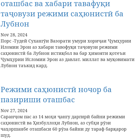
оташбас ва хабари тавафуқи
таҷовузи режими саҳюнистӣ ба
Лубнон
Nov 28, 2024
Порс -Тудей Сухангӯи Вазорати умури хориҷаи Ҷумҳурии
Иломии Эрон аз хабари тавофуқи таҷовузи режими
саҳюнистӣ ба Лубнон истиқбол ва бар ҳимояти қотеъи
Ҷумҳурии Исломии Эрон аз давлат. миллат ва муқовимати
Лубнон таъкид кард.
Режими саҳюнистӣ ночор ба
пазириши оташбас
Nov 27, 2024
Саранҷом пас аз 14 моҳи ҷангу даргирӣ байни режими
саҳюнистӣ ва Ҳизбуллоҳи Лубнон, аз субҳи рӯзи
чаҳоршанбе оташбаси 60 рӯза байни ду тараф барқарор
шуд.