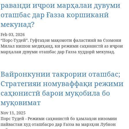
раванди иҷрои марҳалаи дувуми
оташбас дар Ғазза коршиканӣ
мекунад?
Feb 03, 2026
“Порс-Тудей”. Гуфтаҳои мақомоти фаластинӣ ва Созмони
Милал нишон медиҳанд, ки режими саҳюнистӣ аз иҷрои
марҳалаи дувуми оташбас дар Ғазза худдорӣ мекунад.
Вайронкунии такрории оташбас;
Стратегияи номуваффақи режими
саҳюнистӣ барои муқобила бо
муқовимат
Nov 11, 2025
Порс Тудей - Режими саҳюнистӣ бо ҳамлаҳои низомии
пайвастаи худ оташбасро дар Ғазза ва марзҳои Лубнон