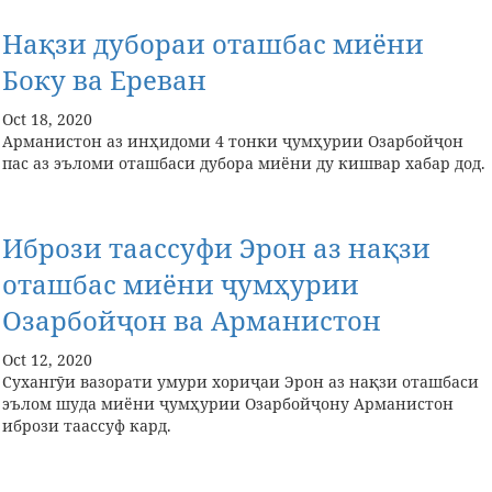
Нақзи дубораи оташбас миёни
Боку ва Ереван
Oct 18, 2020
Арманистон аз инҳидоми 4 тонки ҷумҳурии Озарбойҷон
пас аз эъломи оташбаси дубора миёни ду кишвар хабар дод.
Ибрози таассуфи Эрон аз нақзи
оташбас миёни ҷумҳурии
Озарбойҷон ва Арманистон
Oct 12, 2020
Сухангӯи вазорати умури хориҷаи Эрон аз нақзи оташбаси
эълом шуда миёни ҷумҳурии Озарбойҷону Арманистон
ибрози таассуф кард.