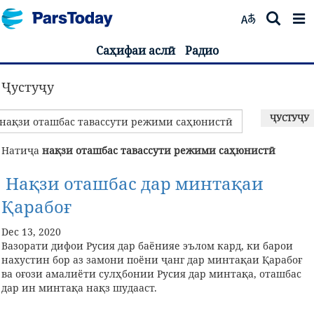
Саҳифаи аслӣ
Радио
Ҷустуҷу
ҶУСТУҶУ
Натиҷа
нақзи оташбас тавассути режими саҳюнистӣ
Нақзи оташбас дар минтақаи
Қара‌боғ
Dec 13, 2020
Вазорати дифои Русия дар баёнияе эълом кард, ки барои
нахустин бор аз замони поёни ҷанг дар минтақаи Қарабоғ
ва оғози амалиёти сулҳбонии Русия дар минтақа, оташбас
дар ин минтақа нақз шудааст.