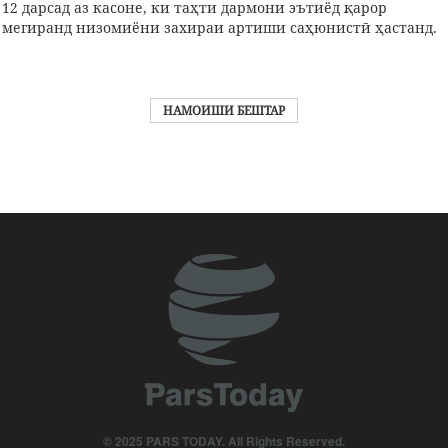
12 дарсад аз касоне, ки таҳти дармони эътиёд қарор
мегиранд низомиёни захираи артиши саҳюнистӣ ҳастанд.
НАМОИШИ БЕШТАР
© 2025 PARS TODAY. All Rights Reserved.