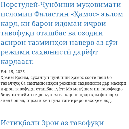
Порстудей-Ҷунбиши муқовимати
исломии Фаластин «Ҳамос» эълом
кард, ки барои идомаи иҷрои
тавофуқи оташбас ва озодии
асирон тазминҳои наверо аз сӯи
режими саҳюнистӣ дарёфт
кардааст.
Feb 15, 2025
Ҳозим Қосим, сухангӯи ҷунбиши Ҳамос сооте пеш бо
таваҷҷуҳ ба сангандозиҳои режими саҳюнистӣ дар масири
иҷрои тавофуқи оташбас гуфт: Мо мекӯшем ин тавофуқро
бидуни тағйир иҷро кунем ва ҳар чи қадр ҳам фишорҳо
зиёд бошад, иҷозаи ҳеҷ гуна тағйиреро нахоҳем дод.
Истиқболи Эрон аз тавофуқи