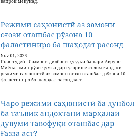
вайрон мекунад.
Режими саҳюнистӣ аз замони
оғози оташбас рӯзона 10
фаластиниро ба шаҳодат расонд
Nov 01, 2025
Порс тудей - Созмони дидбони ҳуқуқи башари Аврупо –
Миёназамин рӯзи ҷумъа дар гузорише эълом кард, ки
режими саҳюнистӣ аз замони оғози оташбас , рӯзона 10
фаластиниро ба шаҳодат расондааст.
Чаро режими саҳюнистӣ ба дунбол
ба таъвиқ андохтани марҳалаи
дувуми тавофуқи оташбас дар
Ғазза аст?