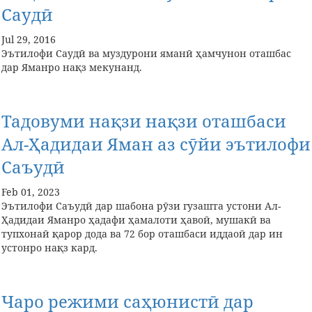
Саудӣ
Jul 29, 2016
Эътилофи Саудӣ ва муздурони яманӣ ҳамчунон оташбас
дар Яманро нақз мекунанд.
Тадовуми нақзи нақзи оташбаси
Ал-Ҳадидаи Яман аз сӯйи эътилофи
Саъудӣ
Feb 01, 2023
Эътилофи Саъудӣ дар шабона рӯзи гузашта устони Ал-
Ҳадидаи Яманро ҳадафи ҳамалоти ҳавоӣ, мушакӣ ва
тупхонаӣ қарор дода ва 72 бор оташбаси иддаоӣ дар ин
устонро нақз кард.
Чаро режими саҳюнистӣ дар