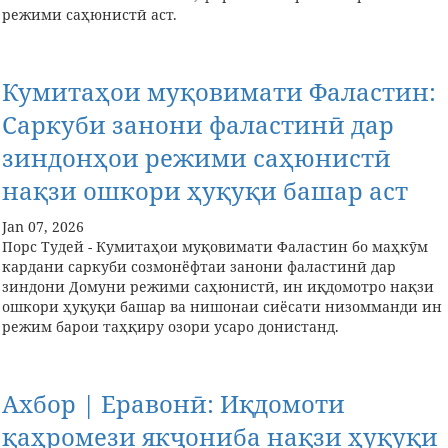
режими саҳюнистӣ аст.
Кумитаҳои муқовимати Фаластин:
Саркуби занони фаластинӣ дар
зиндонҳои режими саҳюнистӣ
нақзи ошкори ҳуқуқи башар аст
Jan 07, 2026
Порс Тудей - Кумитаҳои муқовимати Фаластин бо маҳкӯм
кардани саркуби созмонёфтаи занони фаластинӣ дар
зиндони Домуни режими саҳюнистӣ, ин иқдомотро нақзи
ошкори ҳуқуқи башар ва нишонаи сиёсати низомманди ин
режим барои таҳқиру озори усаро донистанд.
Ахбор | Еравонӣ: Иқдомоти
қаҳромези якҷониба нақзи ҳуқуқи