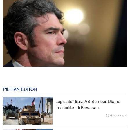
Joe Kent: Komunitas Intelijen AS Tahu Iran Tidak Buat Nuklir, Tapi
Suara Mereka Dibungkam
1 hour ago
PILIHAN EDITOR
Hulu Ledak Manuver dan Antena Anti-Jamming: Lonjakan
Legislator Irak: AS Sumber Utama
Kualitatif Rudal Kheibar Shekan
Instabilitas di Kawasan
4 hours ago
Zolghadr: Selat Hormuz Hanya Akan Dibuka Jika AS Perbaiki
Perilaku—Ini 6 Syaratnya!