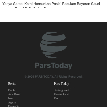
Yahya Saree: Kami Hancurkan Posisi Pasukan Bayaran Saudi
dengan Rudal Balistik dan Drone
Serikat Pekerja Serukan Pencabutan Izin Penggunaan Pangkalan
Inggris oleh AS untuk Serang Iran
Foreign Affairs: AS Harus Tinggalkan Asia Barat
Mengapa Lobi Zionis di Amerika Tidak Lagi Seefektif Dulu?
Anggota Kongres AS Khawatirkan Dampak Menipisnya Rudal
Amerika Hadapi Iran
Sanders: Trump Berbahaya Seret AS dalam Perang yang
Menghancurkan
© 2026 PARS TODAY. All Rights Reserved.
Berita
Pars Today
Dunia
Tentang kami
Asia Barat
Kontak kami
Iran
Rss
Agama
Parspedia