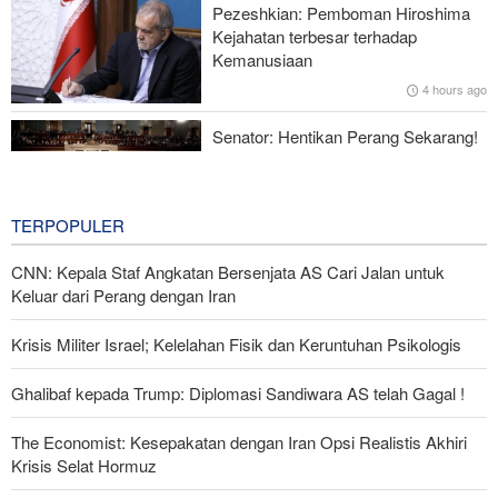
Pezeshkian: Pemboman Hiroshima
Norouzi: Jurnalis Berdiri di Titik Pertemuan antara Realitas dan
Kejahatan terbesar terhadap
Opini Publik
Kemanusiaan
4 hours ago
Menhan Pakistan: Persatuan Negara-negara Islam dalam
Melawan Zionis Urgen
Senator: Hentikan Perang Sekarang!
BBM Mahal, Nyawa Melayang
7 hours ago
TERPOPULER
CNN: Kepala Staf Angkatan Bersenjata AS Cari Jalan untuk
Keluar dari Perang dengan Iran
Krisis Militer Israel; Kelelahan Fisik dan Keruntuhan Psikologis
Ghalibaf kepada Trump: Diplomasi Sandiwara AS telah Gagal !
The Economist: Kesepakatan dengan Iran Opsi Realistis Akhiri
Krisis Selat Hormuz