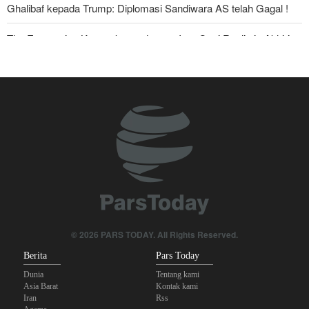
Ghalibaf kepada Trump: Diplomasi Sandiwara AS telah Gagal !
The Economist: Kesepakatan dengan Iran Opsi Realistis Akhiri
Krisis Selat Hormuz
Foreign Policy: Riyadh Terjepit di Antara Iran dan Ansarullah,
Kebijakan Ini Gagal
Krisis Militer Israel; Kelelahan Fisik dan Keruntuhan Psikologis
Yahya Saree: Kami Hancurkan Posisi Pasukan Bayaran Saudi
dengan Rudal Balistik dan Drone
Brigjen Akrami Nia: Artesh dalam Kondisi Siaga Penuh
Anggota Kongres AS Khawatirkan Dampak Menipisnya Rudal
© 2026 PARS TODAY. All Rights Reserved.
Amerika Hadapi Iran
Berita
Pars Today
Dunia
Tentang kami
Asia Barat
Kontak kami
Iran
Rss