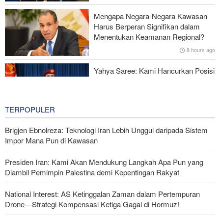
Mengapa Negara-Negara Kawasan
Gagal dalam Perang dengan Iran, Dua Pejabat Senior Mossad
Harus Berperan Signifikan dalam
Dipecat
Menentukan Keamanan Regional?
8 hours ago
Yahya Saree: Kami Hancurkan Posisi
Pasukan Bayaran Saudi dengan
Rudal Balistik dan Drone
8 hours ago
TERPOPULER
Brigjen Ebnolreza: Teknologi Iran Lebih Unggul daripada Sistem
Impor Mana Pun di Kawasan
Presiden Iran: Kami Akan Mendukung Langkah Apa Pun yang
Diambil Pemimpin Palestina demi Kepentingan Rakyat
National Interest: AS Ketinggalan Zaman dalam Pertempuran
Drone—Strategi Kompensasi Ketiga Gagal di Hormuz!