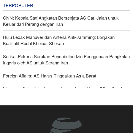
TERPOPULER
CNN: Kepala Staf Angkatan Bersenjata AS Cari Jalan untuk
Keluar dari Perang dengan Iran
Hulu Ledak Manuver dan Antena Anti-Jamming: Lonjakan
Kualitatif Rudal Kheibar Shekan
Serikat Pekerja Serukan Pencabutan Izin Penggunaan Pangkalan
Inggris oleh AS untuk Serang Iran
Foreign Affairs: AS Harus Tinggalkan Asia Barat
Mengapa Seluruh Hubungan dengan Israel Harus Dihentikan?
Araghchi kepada Negara Tetangga: Kini Saatnya Andalkan Diri
Sendiri dan Jalin Persaudaraan Sejati
Anggota Senior Ansarullah: Pernyataan DK PBB Tidak Layak
Diperhatikan