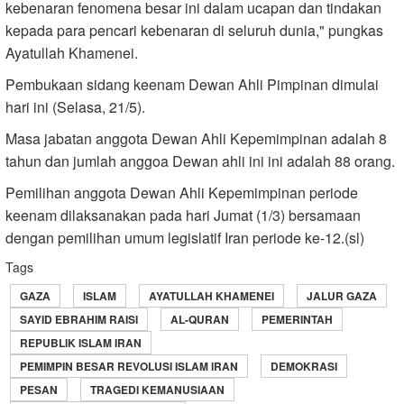
kebenaran fenomena besar ini dalam ucapan dan tindakan
kepada para pencari kebenaran di seluruh dunia," pungkas
Ayatullah Khamenei.
Pembukaan sidang keenam Dewan Ahli Pimpinan dimulai
hari ini (Selasa, 21/5).
Masa jabatan anggota Dewan Ahli Kepemimpinan adalah 8
tahun dan jumlah anggoa Dewan ahli ini ini adalah 88 orang.
Pemilihan anggota Dewan Ahli Kepemimpinan periode
keenam dilaksanakan pada hari Jumat (1/3) bersamaan
dengan pemilihan umum legislatif Iran periode ke-12.(sl)
Tags
GAZA
ISLAM
AYATULLAH KHAMENEI
JALUR GAZA
SAYID EBRAHIM RAISI
AL-QURAN
PEMERINTAH
REPUBLIK ISLAM IRAN
PEMIMPIN BESAR REVOLUSI ISLAM IRAN
DEMOKRASI
PESAN
TRAGEDI KEMANUSIAAN