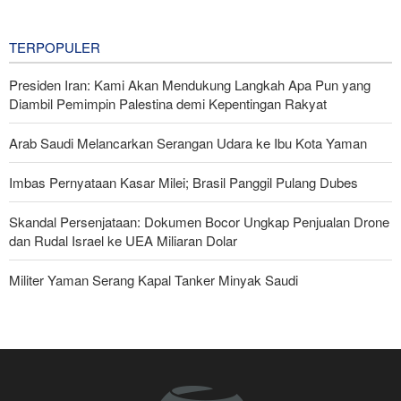
3 hours ago
TERPOPULER
Presiden Iran: Kami Akan Mendukung Langkah Apa Pun yang
Diambil Pemimpin Palestina demi Kepentingan Rakyat
Arab Saudi Melancarkan Serangan Udara ke Ibu Kota Yaman
Imbas Pernyataan Kasar Milei; Brasil Panggil Pulang Dubes
Skandal Persenjataan: Dokumen Bocor Ungkap Penjualan Drone
dan Rudal Israel ke UEA Miliaran Dolar
Militer Yaman Serang Kapal Tanker Minyak Saudi
Tiga Tujuan AS di Balik Eskalasi, dan Mengapa Iran Tetap
Bertahan
Irak: Jumlah Peziarah yang Masuk sejak Awal Muharam Capai
4,887 Juta