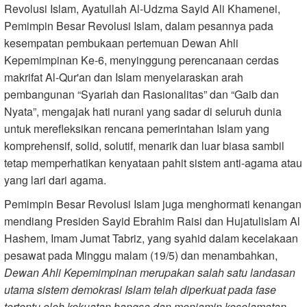
Revolusi Islam, Ayatullah Al-Udzma Sayid Ali Khamenei,
Pemimpin Besar Revolusi Islam, dalam pesannya pada
kesempatan pembukaan pertemuan Dewan Ahli
Kepemimpinan Ke-6, menyinggung perencanaan cerdas
makrifat Al-Qur'an dan Islam menyelaraskan arah
pembangunan “Syariah dan Rasionalitas” dan “Gaib dan
Nyata”, mengajak hati nurani yang sadar di seluruh dunia
untuk merefleksikan rencana pemerintahan Islam yang
komprehensif, solid, solutif, menarik dan luar biasa sambil
tetap memperhatikan kenyataan pahit sistem anti-agama atau
yang lari dari agama.
Pemimpin Besar Revolusi Islam juga menghormati kenangan
mendiang Presiden Sayid Ebrahim Raisi dan Hujatulislam Al
Hashem, Imam Jumat Tabriz, yang syahid dalam kecelakaan
pesawat pada Minggu malam (19/5) dan menambahkan,
Dewan Ahli Kepemimpinan merupakan salah satu landasan
utama sistem demokrasi Islam telah diperkuat pada fase
tertentu oleh kekuatan bangsa dan menjamin keselamatan