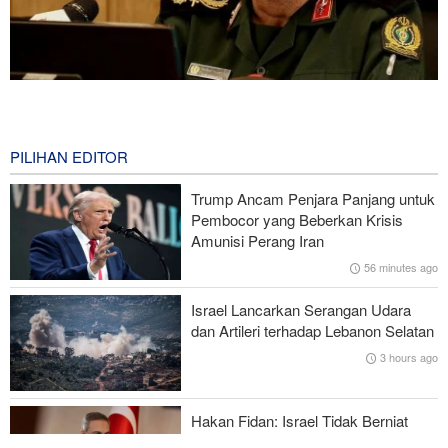
Brigjen Ebnolreza: Teknologi Iran Lebih Unggul daripada Sistem
Impor Mana Pun di Kawasan
60 minutes ago
PILIHAN EDITOR
Mengapa AS Nyaris Kehabisan Senjata dalam perang melawan
Trump Ancam Penjara Panjang untuk
Iran?
Pembocor yang Beberkan Krisis
Amunisi Perang Iran
Mengapa Koalisi Pendukung Trump Berada di Ambang
56 minutes ago
Keruntuhan?
Israel Lancarkan Serangan Udara
Gharibabadi: Kesepahaman Iran–Oman Bukan Berarti
dan Artileri terhadap Lebanon Selatan
Pembukaan Penuh Selat Hormuz
3 hours ago
Trump Ancam Wartawan AS yang Bocorkan Informasi dengan
Hukuman Penjara Panjang
Hakan Fidan: Israel Tidak Berniat
Capai Perdamaian