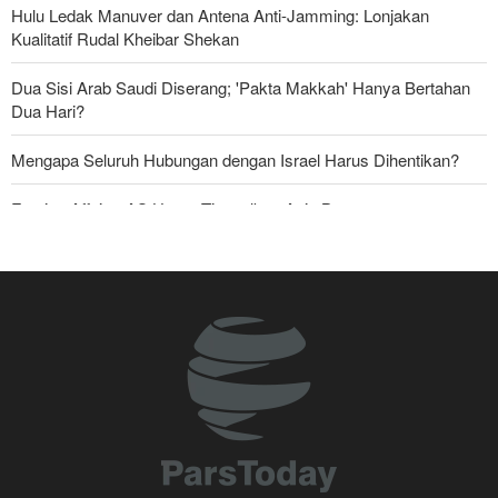
Hulu Ledak Manuver dan Antena Anti-Jamming: Lonjakan
Kualitatif Rudal Kheibar Shekan
Dua Sisi Arab Saudi Diserang; 'Pakta Makkah' Hanya Bertahan
Dua Hari?
Mengapa Seluruh Hubungan dengan Israel Harus Dihentikan?
Foreign Affairs: AS Harus Tinggalkan Asia Barat
2.400 Rudal Patriot dalam 38 Hari; Krisis Paling Mematikan di
Riyadh
Presiden Iran: Dengan Teknologi Baru, Iran Bisa Lepas dari
Ketergantungan Minyak dan Sanksi
Pasukan Reaksi Cepat dan Pasukan Khusus AD Artesh: Garda
Terdepan Keamanan Perbatasan Iran
Bantuan Obat-obatan dari 11 Negara untuk Iran di Masa Perang