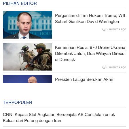
39 minutes ago
PILIHAN EDITOR
Presiden Pezeshkian Bertemu dan Berdialog dengan Rahbar
Pergantian di Tim Hukum Trump; Will
Scharf Gantikan David Warrington
Presiden Iran: Dengan Teknologi Baru, Iran Bisa Lepas dari
2 minutes ago
Ketergantungan Minyak dan Sanksi
Yahya Saree: Operasi Khusus di Al-Mokha—Puluhan Pasukan
Kemenhan Rusia: 970 Drone Ukraina
Saudi Tewas dan Terluka
Ditembak Jatuh, Dua Wilayah Direbut
di Donetsk
Pasukan Reaksi Cepat dan Pasukan Khusus AD Artesh: Garda
6 minutes ago
Terdepan Keamanan Perbatasan Iran
Presiden LaLiga Serukan Akhir
Kepemimpinan Infantino; Sistem FIFA
Dipertanyakan
14 minutes ago
TERPOPULER
CNN: Kepala Staf Angkatan Bersenjata AS Cari Jalan untuk
Keluar dari Perang dengan Iran