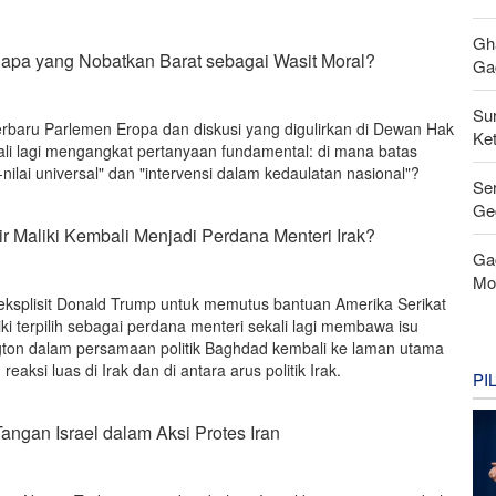
Gh
Siapa yang Nobatkan Barat sebagai Wasit Moral?
Gag
Su
erbaru Parlemen Eropa dan diskusi yang digulirkan di Dewan Hak
Ke
li lagi mengangkat pertanyaan fundamental: di mana batas
-nilai universal" dan "intervensi dalam kedaulatan nasional"?
Se
Ge
 Maliki Kembali Menjadi Perdana Menteri Irak?
Ga
Mo
ksplisit Donald Trump untuk memutus bantuan Amerika Serikat
liki terpilih sebagai perdana menteri sekali lagi membawa isu
ton dalam persamaan politik Baghdad kembali ke laman utama
eaksi luas di Irak dan di antara arus politik Irak.
PI
angan Israel dalam Aksi Protes Iran