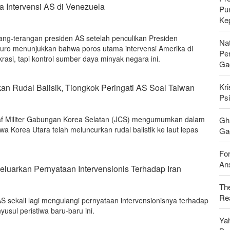
 Intervensi AS di Venezuela
Pu
Ke
rang-terangan presiden AS setelah penculikan Presiden
Nat
uro menunjukkan bahwa poros utama intervensi Amerika di
Pe
asi, tapi kontrol sumber daya minyak negara ini.
Ga
Kri
an Rudal Balisik, Tiongkok Peringati AS Soal Taiwan
Psi
taf Militer Gabungan Korea Selatan (JCS) mengumumkan dalam
Gh
 Korea Utara telah meluncurkan rudal balistik ke laut lepas
Gag
For
Ans
luarkan Pernyataan Intervensionis Terhadap Iran
Th
Rea
S sekali lagi mengulangi pernyataan intervensionisnya terhadap
yusul peristiwa baru-baru ini.
Ya