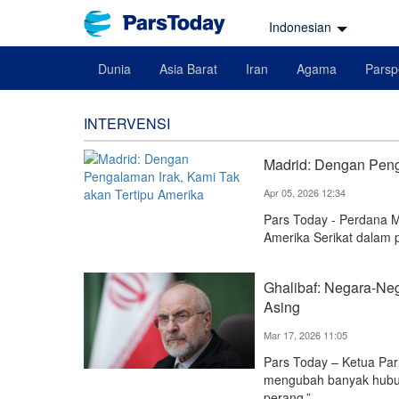
Indonesian
Dunia
Asia Barat
Iran
Agama
Parsp
INTERVENSI
Madrid: Dengan Peng
Apr 05, 2026 12:34
Pars Today - Perdana M
Amerika Serikat dalam 
Ghalibaf: Negara-Ne
Asing
Mar 17, 2026 11:05
Pars Today – Ketua Pa
mengubah banyak hubung
perang.”