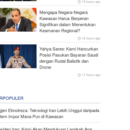
15 hours ago
Mengapa Negara-Negara
Kawasan Harus Berperan
Signifikan dalam Menentukan
Keamanan Regional?
16 hours ago
Yahya Saree: Kami Hancurkan
Posisi Pasukan Bayaran Saudi
dengan Rudal Balistik dan
Drone
17 hours ago
RPOPULER
gjen Ebnolreza: Teknologi Iran Lebih Unggul daripada
stem Impor Mana Pun di Kawasan
esiden Iran: Kami Akan Mendukung Langkah Apa