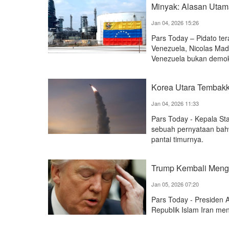
Minyak: Alasan Utama
Jan 04, 2026 15:26
Pars Today – Pidato te
Venezuela, Nicolas Mad
Venezuela bukan demokr
Korea Utara Tembakk
Jan 04, 2026 11:33
Pars Today - Kepala S
sebuah pernyataan bahwa
pantai timurnya.
Trump Kembali Menge
Jan 05, 2026 07:20
Pars Today - Presiden A
Republik Islam Iran men