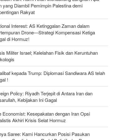
n yang Diambil Pemimpin Palestina demi
pentingan Rakyat
ional Interest: AS Ketinggalan Zaman dalam
rtempuran Drone—Strategi Kompensasi Ketiga
gal di Hormuz!
sis Militer Israel; Kelelahan Fisik dan Keruntuhan
kologis
alibaf kepada Trump: Diplomasi Sandiwara AS telah
al !
eign Policy: Riyadh Terjepit di Antara Iran dan
arullah, Kebijakan Ini Gagal
e Economist: Kesepakatan dengan Iran Opsi
listis Akhiri Krisis Selat Hormuz
hya Saree: Kami Hancurkan Posisi Pasukan