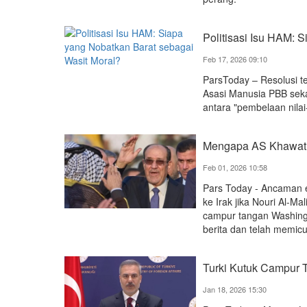
Politisasi Isu HAM: 
Feb 17, 2026 09:10
ParsToday – Resolusi t
Asasi Manusia PBB seka
antara "pembelaan nilai
Mengapa AS Khawatir
Feb 01, 2026 10:58
Pars Today - Ancaman e
ke Irak jika Nouri Al-Ma
campur tangan Washing
berita dan telah memicu r
Turki Kutuk Campur T
Jan 18, 2026 15:30