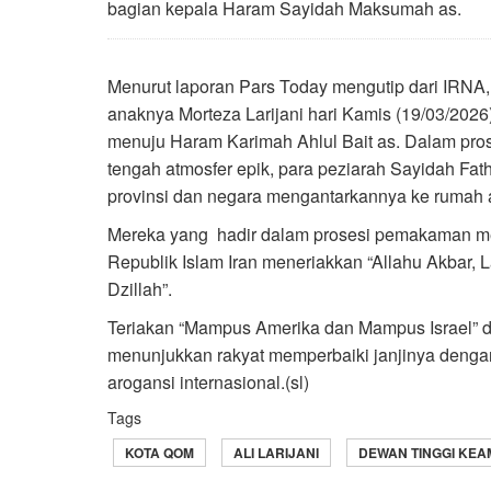
bagian kepala Haram Sayidah Maksumah as.
Menurut laporan Pars Today mengutip dari IRNA,
anaknya Morteza Larijani hari Kamis (19/03/202
menuju Haram Karimah Ahlul Bait as. Dalam pro
tengah atmosfer epik, para peziarah Sayidah Fat
provinsi dan negara mengantarkannya ke rumah 
Mereka yang hadir dalam prosesi pemakaman m
Republik Islam Iran meneriakkan “Allahu Akbar, 
Dzillah”.
Teriakan “Mampus Amerika dan Mampus Israel” dar
menunjukkan rakyat memperbaiki janjinya denga
arogansi internasional.(sl)
Tags
KOTA QOM
ALI LARIJANI
DEWAN TINGGI KE