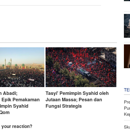
TE
n Abadi;
Tasyi' Pemimpin Syahid oleh
a Epik Pemakaman
Jutaan Massa; Pesan dan
Pr
impin Syahid
Fungsi Strategis
Pu
i Qom
Ke
Sk