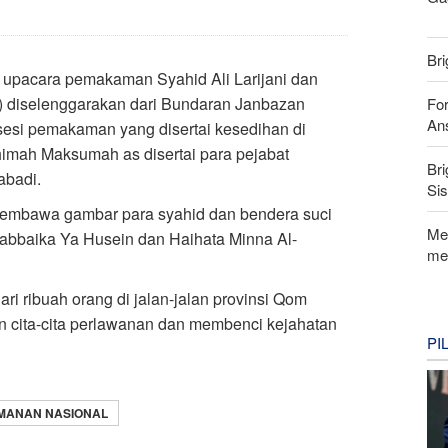
Bri
 upacara pemakaman Syahid Ali Larijani dan
6) diselenggarakan dari Bundaran Janbazan
For
Ans
sesi pemakaman yang disertai kesedihan di
himah Maksumah as disertai para pejabat
Bri
abadi.
Si
embawa gambar para syahid dan bendera suci
Me
Labbaika Ya Husein dan Haihata Minna Al-
me
i ribuah orang di jalan-jalan provinsi Qom
n cita-cita perlawanan dan membenci kejahatan
PI
AMANAN NASIONAL