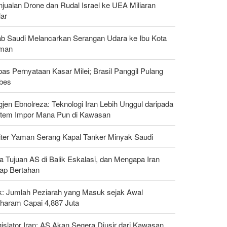
jualan Drone dan Rudal Israel ke UEA Miliaran
lar
ab Saudi Melancarkan Serangan Udara ke Ibu Kota
man
as Pernyataan Kasar Milei; Brasil Panggil Pulang
bes
gjen Ebnolreza: Teknologi Iran Lebih Unggul daripada
stem Impor Mana Pun di Kawasan
liter Yaman Serang Kapal Tanker Minyak Saudi
a Tujuan AS di Balik Eskalasi, dan Mengapa Iran
tap Bertahan
ak: Jumlah Peziarah yang Masuk sejak Awal
haram Capai 4,887 Juta
islator Iran: AS Akan Segera Diusir dari Kawasan