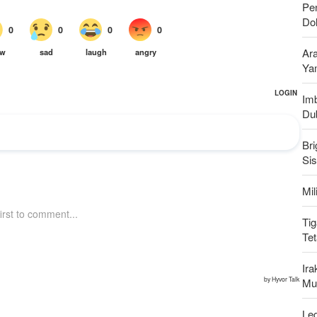
Pen
Do
Ar
Ya
Imb
Du
Bri
Si
Mi
Tig
Te
Ir
Mu
Leg