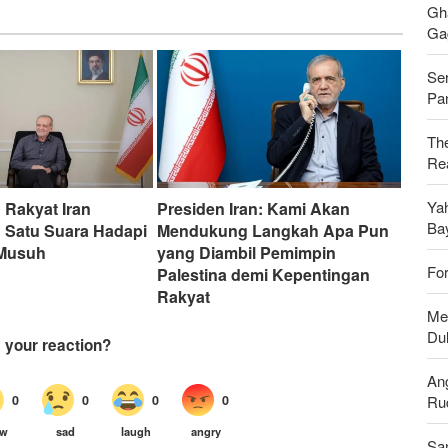
Gh
Gag
Se
Pan
Th
Rea
Ya
 Rakyat Iran
Presiden Iran: Kami Akan
Ba
 Satu Suara Hadapi
Mendukung Langkah Apa Pun
 Musuh
yang Diambil Pemimpin
For
Palestina demi Kepentingan
Rakyat
Men
Du
An
Ru
Sa