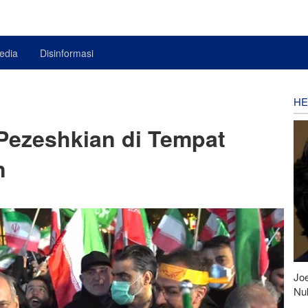
edia
Disinformasi
HE
Pezeshkian di Tempat
n
Joe
Nu