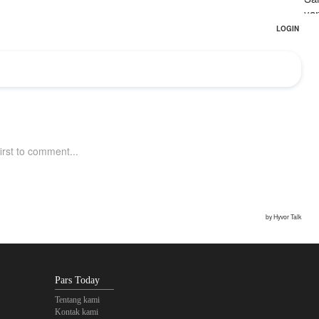
ya
Pars Today
Tentang kami
Kontak kami