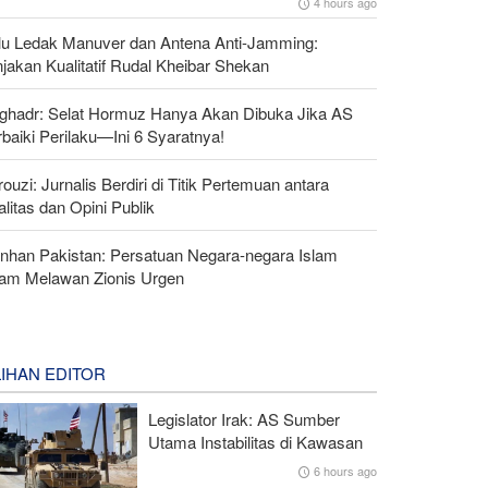
4 hours ago
lu Ledak Manuver dan Antena Anti-Jamming:
jakan Kualitatif Rudal Kheibar Shekan
lghadr: Selat Hormuz Hanya Akan Dibuka Jika AS
baiki Perilaku—Ini 6 Syaratnya!
ouzi: Jurnalis Berdiri di Titik Pertemuan antara
litas dan Opini Publik
nhan Pakistan: Persatuan Negara-negara Islam
lam Melawan Zionis Urgen
LIHAN EDITOR
Legislator Irak: AS Sumber
Utama Instabilitas di Kawasan
6 hours ago