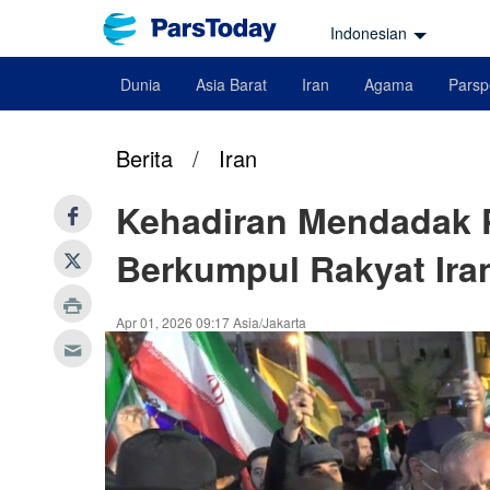
Indonesian
Dunia
Asia Barat
Iran
Agama
Parsp
Berita
/
Iran
Kehadiran Mendadak 
Berkumpul Rakyat Ira
Apr 01, 2026 09:17 Asia/Jakarta