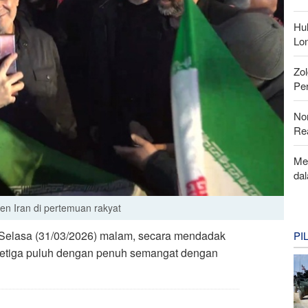
Hu
Lon
Zo
Per
Nor
Rea
Me
da
n Iran di pertemuan rakyat
a Selasa (31/03/2026) malam, secara mendadak
PI
 ketiga puluh dengan penuh semangat dengan