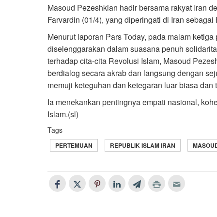
Masoud Pezeshkian hadir bersama rakyat Iran d
Farvardin (01/4), yang diperingati di Iran sebagai
Menurut laporan Pars Today, pada malam ketiga
diselenggarakan dalam suasana penuh solidarita
terhadap cita-cita Revolusi Islam, Masoud Peze
berdialog secara akrab dan langsung dengan sej
memuji keteguhan dan ketegaran luar biasa dan tak
Ia menekankan pentingnya empati nasional, kohes
Islam.(sl)
Tags
PERTEMUAN
REPUBLIK ISLAM IRAN
MASOUD