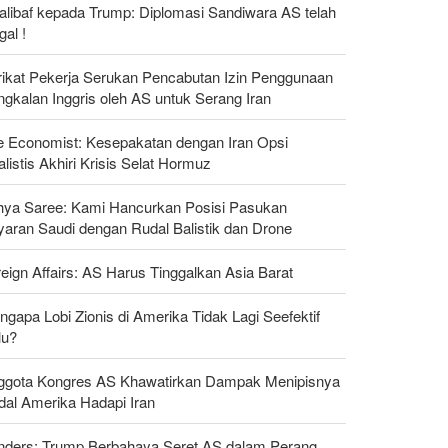
alibaf kepada Trump: Diplomasi Sandiwara AS telah
al !
rikat Pekerja Serukan Pencabutan Izin Penggunaan
gkalan Inggris oleh AS untuk Serang Iran
e Economist: Kesepakatan dengan Iran Opsi
listis Akhiri Krisis Selat Hormuz
hya Saree: Kami Hancurkan Posisi Pasukan
yaran Saudi dengan Rudal Balistik dan Drone
eign Affairs: AS Harus Tinggalkan Asia Barat
gapa Lobi Zionis di Amerika Tidak Lagi Seefektif
lu?
ggota Kongres AS Khawatirkan Dampak Menipisnya
dal Amerika Hadapi Iran
nders: Trump Berbahaya Seret AS dalam Perang