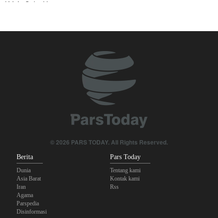
Krisis Selat Hormuz
Foreign Affairs: AS Harus Tinggalkan Asia Barat
Yahya Saree: Kami Hancurkan Posisi Pasukan Bayaran Saudi
dengan Rudal Balistik dan Drone
Mengapa Lobi Zionis di Amerika Tidak Lagi Seefektif Dulu?
Anggota Kongres AS Khawatirkan Dampak Menipisnya Rudal
Amerika Hadapi Iran
Sanders: Trump Berbahaya Seret AS dalam Perang yang
Menghancurkan
© 2026 PARS TODAY. All Rights Reserved.
Berita
Pars Today
Dunia
Tentang kami
Asia Barat
Kontak kami
Iran
Rss
Agama
Parspedia
Disinformasi