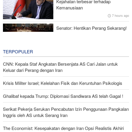
Kejahatan terbesar terhadap
Opini Publik
Kemanusiaan
7 hours ago
Menhan Pakistan: Persatuan Negara-negara Islam dalam
Melawan Zionis Urgen
Senator: Hentikan Perang Sekarang!
BBM Mahal, Nyawa Melayang
10 hours ago
TERPOPULER
CNN: Kepala Staf Angkatan Bersenjata AS Cari Jalan untuk
Keluar dari Perang dengan Iran
Krisis Militer Israel; Kelelahan Fisik dan Keruntuhan Psikologis
Ghalibaf kepada Trump: Diplomasi Sandiwara AS telah Gagal !
Serikat Pekerja Serukan Pencabutan Izin Penggunaan Pangkalan
Inggris oleh AS untuk Serang Iran
The Economist: Kesepakatan dengan Iran Opsi Realistis Akhiri