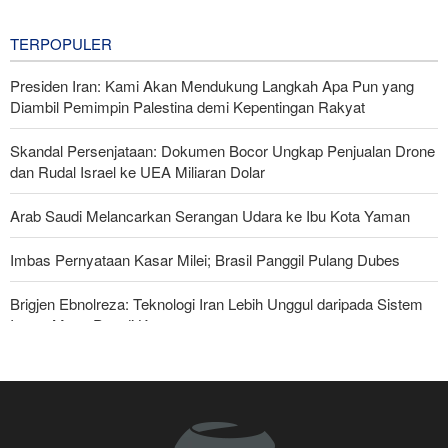
19 hours ago
TERPOPULER
Presiden Iran: Kami Akan Mendukung Langkah Apa Pun yang
Diambil Pemimpin Palestina demi Kepentingan Rakyat
Skandal Persenjataan: Dokumen Bocor Ungkap Penjualan Drone
dan Rudal Israel ke UEA Miliaran Dolar
Arab Saudi Melancarkan Serangan Udara ke Ibu Kota Yaman
Imbas Pernyataan Kasar Milei; Brasil Panggil Pulang Dubes
Brigjen Ebnolreza: Teknologi Iran Lebih Unggul daripada Sistem
Impor Mana Pun di Kawasan
Militer Yaman Serang Kapal Tanker Minyak Saudi
Tiga Tujuan AS di Balik Eskalasi, dan Mengapa Iran Tetap
Bertahan