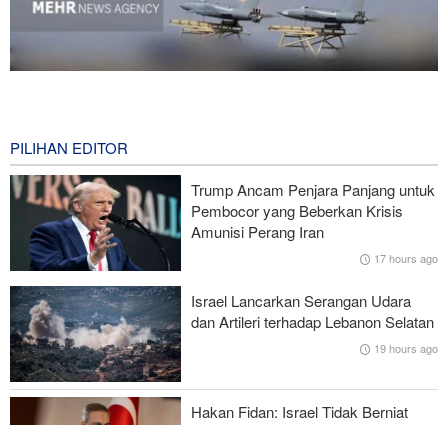
National Interest: AS Ketinggalan Zaman dalam Pertempuran
Drone—Strategi Kompensasi Ketiga Gagal di Hormuz!
14 hours ago
PILIHAN EDITOR
Brigjen Akrami Nia: Artesh dalam Kondisi Siaga Penuh
Trump Ancam Penjara Panjang untuk
Pembocor yang Beberkan Krisis
Foreign Policy: Riyadh Terjepit di Antara Iran dan Ansarullah,
Amunisi Perang Iran
Kebijakan Ini Gagal
17 hours ago
Brigjen Ebnolreza: Teknologi Iran Lebih Unggul daripada Sistem
Israel Lancarkan Serangan Udara
Impor Mana Pun di Kawasan
dan Artileri terhadap Lebanon Selatan
19 hours ago
Mengapa AS Nyaris Kehabisan Senjata dalam perang melawan
Iran?
Hakan Fidan: Israel Tidak Berniat
Capai Perdamaian