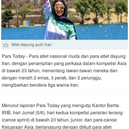
Atlet dayung putri Iran
Pars Today - Para atlet nasional muda dan para-atlet dayung
Iran, dengan penampilan yang perkasa dalam kompetisi Asia
di bawah 23 tahun, menantang lawan-lawan mereka dan
dengan meraih 2 emas, 3 perak, dan 2 perunggu,
mengibarkan bendera tiga warna Iran.
Menurut laporan Pars Today yang mengutip Kantor Berita
IRIB, hari Jumat (5/6), hari kedua kompetisi perairan tenang
(canoe sprint) di bawah 23 tahun, junior, dan para-canoe
Kejuaraan Asia, berlangsung dengan diikuti para atlet