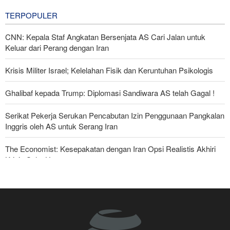
TERPOPULER
CNN: Kepala Staf Angkatan Bersenjata AS Cari Jalan untuk
Keluar dari Perang dengan Iran
Krisis Militer Israel; Kelelahan Fisik dan Keruntuhan Psikologis
Ghalibaf kepada Trump: Diplomasi Sandiwara AS telah Gagal !
Serikat Pekerja Serukan Pencabutan Izin Penggunaan Pangkalan
Inggris oleh AS untuk Serang Iran
The Economist: Kesepakatan dengan Iran Opsi Realistis Akhiri
Krisis Selat Hormuz
Foreign Affairs: AS Harus Tinggalkan Asia Barat
Yahya Saree: Kami Hancurkan Posisi Pasukan Bayaran Saudi
dengan Rudal Balistik dan Drone