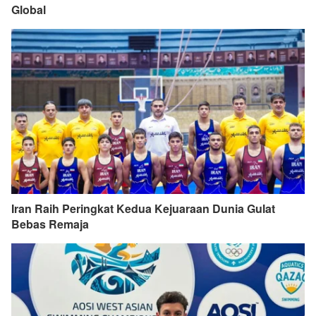
Global
Iran Raih Peringkat Kedua Kejuaraan Dunia Gulat
Bebas Remaja