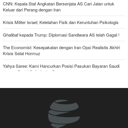
CNN: Kepala Staf Angkatan Bersenjata AS Cari Jalan untuk
Keluar dari Perang dengan Iran
Krisis Militer Israel; Kelelahan Fisik dan Keruntuhan Psikologis
Ghalibaf kepada Trump: Diplomasi Sandiwara AS telah Gagal !
The Economist: Kesepakatan dengan Iran Opsi Realistis Akhiri
Krisis Selat Hormuz
Yahya Saree: Kami Hancurkan Posisi Pasukan Bayaran Saudi
dengan Rudal Balistik dan Drone
Serikat Pekerja Serukan Pencabutan Izin Penggunaan Pangkalan
Inggris oleh AS untuk Serang Iran
Foreign Affairs: AS Harus Tinggalkan Asia Barat
Mengapa Lobi Zionis di Amerika Tidak Lagi Seefektif Dulu?