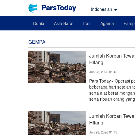
Indonesian
Dunia
Asia Barat
Iran
Agama
Parsp
GEMPA
Jumlah Korban Tewa
Hilang
Jun 28, 2026 01:43
Pars Today - Operasi p
beberapa hari setelah t
serta alat berat menga
serta ribuan orang yang
Jumlah Korban Tewa
Hilang
Jun 28, 2026 01:43