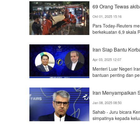
69 Orang Tewas akib
Okt 01, 2025 15:16
Pars Today-Reuters me
berkekuatan 6,9 skala R
Iran Siap Bantu Ko
Apr 03, 2025 12:07
Menteri Luar Negeri I
bantuan penting dan p
Iran Menyampaikan S
Jan 08, 2025 08:50
Sahab - Juru bicara Ke
simpatinya kepada kelu