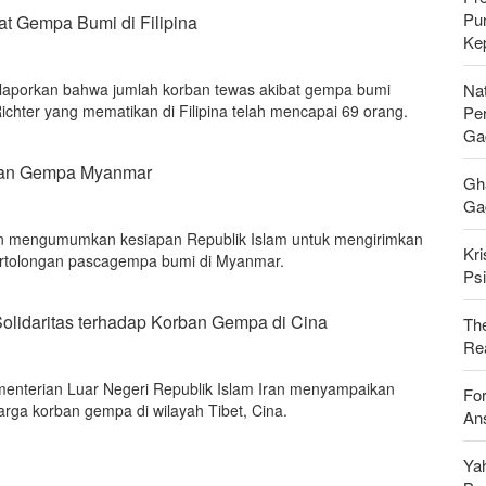
Pu
at Gempa Bumi di Filipina
Ke
Nat
laporkan bahwa jumlah korban tewas akibat gempa bumi
ichter yang mematikan di Filipina telah mencapai 69 orang.
Pe
Ga
rban Gempa Myanmar
Gh
Gag
ran mengumumkan kesiapan Republik Islam untuk mengirimkan
Kri
ertolongan pascagempa bumi di Myanmar.
Psi
olidaritas terhadap Korban Gempa di Cina
Th
Rea
menterian Luar Negeri Republik Islam Iran menyampaikan
For
arga korban gempa di wilayah Tibet, Cina.
Ans
Ya