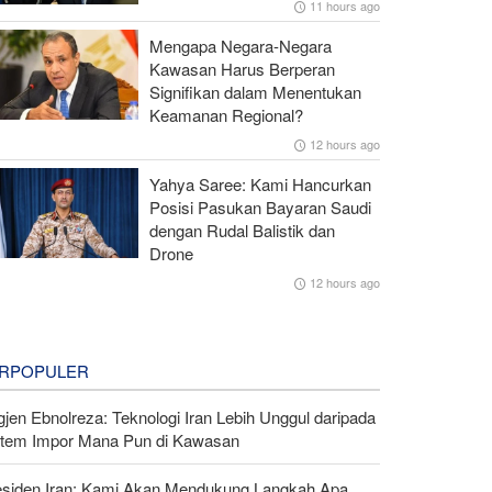
11 hours ago
Mengapa Negara-Negara
Kawasan Harus Berperan
Signifikan dalam Menentukan
Keamanan Regional?
12 hours ago
Yahya Saree: Kami Hancurkan
Posisi Pasukan Bayaran Saudi
dengan Rudal Balistik dan
Drone
12 hours ago
RPOPULER
gjen Ebnolreza: Teknologi Iran Lebih Unggul daripada
stem Impor Mana Pun di Kawasan
esiden Iran: Kami Akan Mendukung Langkah Apa