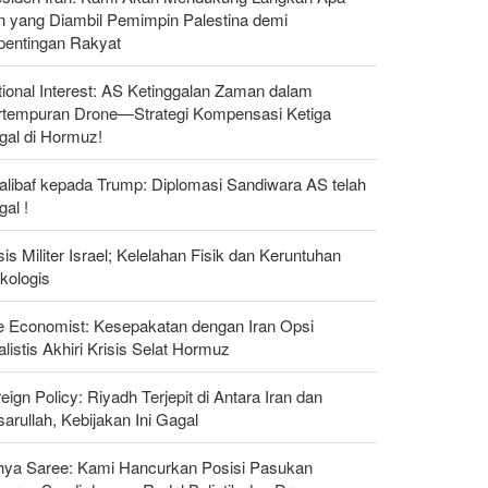
n yang Diambil Pemimpin Palestina demi
pentingan Rakyat
ional Interest: AS Ketinggalan Zaman dalam
rtempuran Drone—Strategi Kompensasi Ketiga
gal di Hormuz!
alibaf kepada Trump: Diplomasi Sandiwara AS telah
al !
sis Militer Israel; Kelelahan Fisik dan Keruntuhan
kologis
e Economist: Kesepakatan dengan Iran Opsi
listis Akhiri Krisis Selat Hormuz
eign Policy: Riyadh Terjepit di Antara Iran dan
arullah, Kebijakan Ini Gagal
hya Saree: Kami Hancurkan Posisi Pasukan