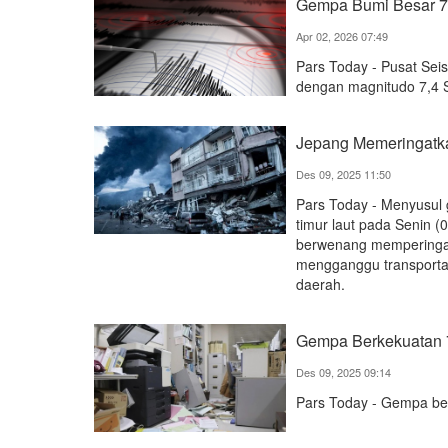
Gempa Bumi Besar 7
Apr 02, 2026 07:49
Pars Today - Pusat Se
dengan magnitudo 7,4 S
Jepang Memeringatka
Des 09, 2025 11:50
Pars Today - Menyusul
timur laut pada Senin 
berwenang memperingat
mengganggu transportas
daerah.
Gempa Berkekuatan 
Des 09, 2025 09:14
Pars Today - Gempa ber