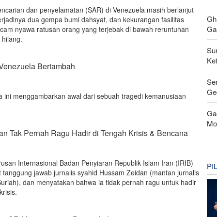
encarian dan penyelamatan (SAR) di Venezuela masih berlanjut
Gh
erjadinya dua gempa bumi dahsyat, dan kekurangan fasilitas
Gag
ncam nyawa ratusan orang yang terjebak di bawah reruntuhan
 hilang.
Su
Ke
Venezuela Bertambah
Se
Ge
ka ini menggambarkan awal dari sebuah tragedi kemanusiaan
Ga
Mo
dan Tak Pernah Ragu Hadir di Tengah Krisis & Bencana
rusan Internasional Badan Penyiaran Republik Islam Iran (IRIB)
PI
tanggung jawab jurnalis syahid Hussam Zeidan (mantan jurnalis
Suriah), dan menyatakan bahwa ia tidak pernah ragu untuk hadir
risis.