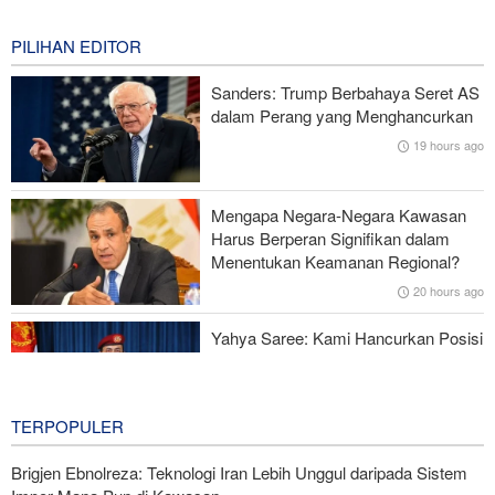
15 hours ago
PILIHAN EDITOR
Ghalibaf kepada Trump: Diplomasi Sandiwara AS telah Gagal !
Sanders: Trump Berbahaya Seret AS
Survei Reuters: Perang dengan Iran Faktor Penyebab
dalam Perang yang Menghancurkan
Ketidakstabilan Harga BBM di AS
19 hours ago
Serangan Iran Sebabkan Lebih dari 700 Tentara AS Geger Otak
Mengapa Negara-Negara Kawasan
Gagal dalam Perang dengan Iran, Dua Pejabat Senior Mossad
Harus Berperan Signifikan dalam
Dipecat
Menentukan Keamanan Regional?
20 hours ago
Yahya Saree: Kami Hancurkan Posisi
Pasukan Bayaran Saudi dengan
Rudal Balistik dan Drone
21 hours ago
TERPOPULER
Brigjen Ebnolreza: Teknologi Iran Lebih Unggul daripada Sistem