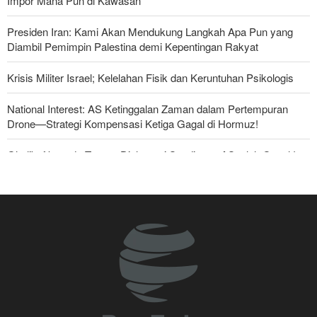
Impor Mana Pun di Kawasan
Presiden Iran: Kami Akan Mendukung Langkah Apa Pun yang
Diambil Pemimpin Palestina demi Kepentingan Rakyat
Krisis Militer Israel; Kelelahan Fisik dan Keruntuhan Psikologis
National Interest: AS Ketinggalan Zaman dalam Pertempuran
Drone—Strategi Kompensasi Ketiga Gagal di Hormuz!
Ghalibaf kepada Trump: Diplomasi Sandiwara AS telah Gagal !
Foreign Policy: Riyadh Terjepit di Antara Iran dan Ansarullah,
Kebijakan Ini Gagal
The Economist: Kesepakatan dengan Iran Opsi Realistis Akhiri
Krisis Selat Hormuz
Yahya Saree: Kami Hancurkan Posisi Pasukan Bayaran Saudi
dengan Rudal Balistik dan Drone