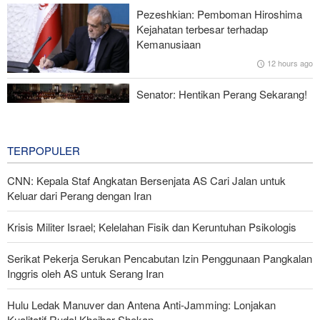
Pezeshkian: Pemboman Hiroshima
Norouzi: Jurnalis Berdiri di Titik Pertemuan antara Realitas dan
Kejahatan terbesar terhadap
Opini Publik
Kemanusiaan
12 hours ago
Menhan Pakistan: Persatuan Negara-negara Islam dalam
Melawan Zionis Urgen
Senator: Hentikan Perang Sekarang!
BBM Mahal, Nyawa Melayang
15 hours ago
TERPOPULER
CNN: Kepala Staf Angkatan Bersenjata AS Cari Jalan untuk
Keluar dari Perang dengan Iran
Krisis Militer Israel; Kelelahan Fisik dan Keruntuhan Psikologis
Serikat Pekerja Serukan Pencabutan Izin Penggunaan Pangkalan
Inggris oleh AS untuk Serang Iran
Hulu Ledak Manuver dan Antena Anti-Jamming: Lonjakan
Kualitatif Rudal Kheibar Shekan