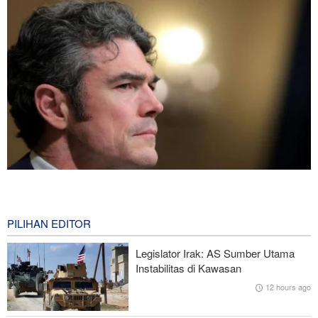
Joe Kent: Komunitas Intelijen AS Tahu Iran Tidak Buat Nuklir, Tapi
Suara Mereka Dibungkam
9 hours ago
PILIHAN EDITOR
Hulu Ledak Manuver dan Antena Anti-Jamming: Lonjakan
Legislator Irak: AS Sumber Utama
Kualitatif Rudal Kheibar Shekan
Instabilitas di Kawasan
12 hours ago
Zolghadr: Selat Hormuz Hanya Akan Dibuka Jika AS Perbaiki
Perilaku—Ini 6 Syaratnya!