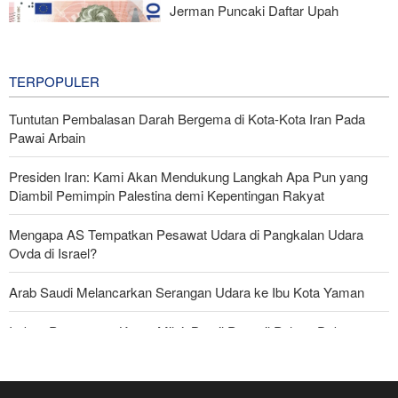
Jerman Puncaki Daftar Upah
Minimum Eropa Berdasarkan Daya
Beli
2 hours ago
TERPOPULER
Tuntutan Pembalasan Darah Bergema di Kota-Kota Iran Pada
Pawai Arbain
Presiden Iran: Kami Akan Mendukung Langkah Apa Pun yang
Diambil Pemimpin Palestina demi Kepentingan Rakyat
Mengapa AS Tempatkan Pesawat Udara di Pangkalan Udara
Ovda di Israel?
Arab Saudi Melancarkan Serangan Udara ke Ibu Kota Yaman
Imbas Pernyataan Kasar Milei; Brasil Panggil Pulang Dubes
Skandal Persenjataan: Dokumen Bocor Ungkap Penjualan Drone
dan Rudal Israel ke UEA Miliaran Dolar