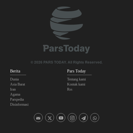
Militer Yaman Serang Kapal Tanker Minyak Saudi
Tiga Tujuan AS di Balik Eskalasi, dan Mengapa Iran Tetap
Bertahan
Irak: Jumlah Peziarah yang Masuk sejak Awal Muharam Capai
4,887 Juta
Legislator Iran: AS Akan Segera Diusir dari Kawasan dan Semua
© 2026 PARS TODAY. All Rights Reserved.
Pangkalan Terorisnya!
Berita
Pars Today
Dunia
Tentang kami
Asia Barat
Kontak kami
Iran
Rss
Agama
Parspedia
Disinformasi