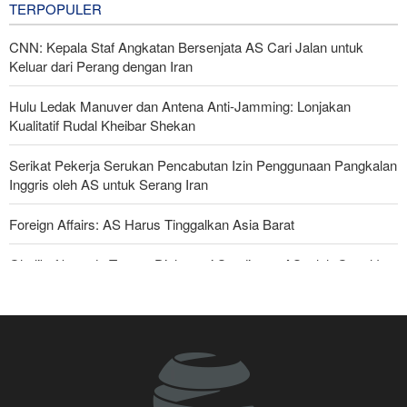
TERPOPULER
CNN: Kepala Staf Angkatan Bersenjata AS Cari Jalan untuk
Keluar dari Perang dengan Iran
Hulu Ledak Manuver dan Antena Anti-Jamming: Lonjakan
Kualitatif Rudal Kheibar Shekan
Serikat Pekerja Serukan Pencabutan Izin Penggunaan Pangkalan
Inggris oleh AS untuk Serang Iran
Foreign Affairs: AS Harus Tinggalkan Asia Barat
Ghalibaf kepada Trump: Diplomasi Sandiwara AS telah Gagal !
Araghchi kepada Negara Tetangga: Kini Saatnya Andalkan Diri
Sendiri dan Jalin Persaudaraan Sejati
Joe Kent: Komunitas Intelijen AS Tahu Iran Tidak Buat Nuklir, Tapi
Suara Mereka Dibungkam