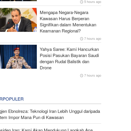
5 hours ago
Mengapa Negara-Negara
Kawasan Harus Berperan
Signifikan dalam Menentukan
Keamanan Regional?
7 hours ago
Yahya Saree: Kami Hancurkan
Posisi Pasukan Bayaran Saudi
dengan Rudal Balistik dan
Drone
7 hours ago
RPOPULER
gjen Ebnolreza: Teknologi Iran Lebih Unggul daripada
stem Impor Mana Pun di Kawasan
esiden Iran: Kami Akan Mendukung Langkah Apa