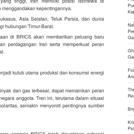
yang tinggi, Iran memiliki posisi istimewa di
Pu
lah menggandakan kepentingannya.
Ke
asus, Asia Selatan, Teluk Persia, dan dunia
Nat
agi hubungan Timur-Barat.
Pe
taan di BRICS akan memberikan peluang baru
Ga
n perdagangan Iran serta memperkuat peran
Gh
al.
Gag
For
jadi kutub utama produksi dan konsumsi energi
Ans
Th
nyak dan gas terbesar, dapat memainkan peran
Rea
gara anggota. Tren ini, terutama dalam situasi
olaritas, semakin menyoroti pentingnya sumber
Bri
Kri
Psi
ara anggota BRICS telah dinyatakan sebagai