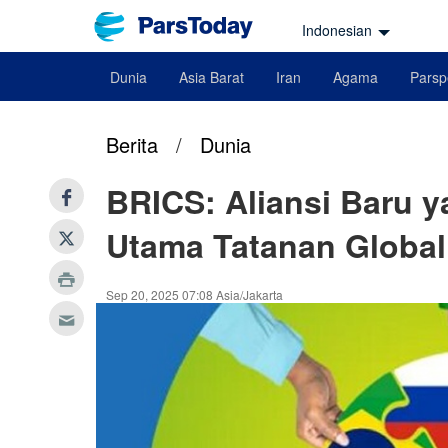
Indonesian
Dunia
Asia Barat
Iran
Agama
Parsp
Berita
/
Dunia
BRICS: Aliansi Baru 
Utama Tatanan Global
Sep 20, 2025 07:08 Asia/Jakarta