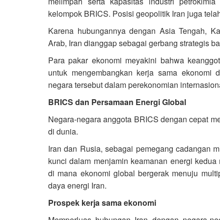
melimpah serta kapasitas industri petrokimia 
kelompok BRICS. Posisi geopolitik Iran juga te
Karena hubungannya dengan Asia Tengah, Kauk
Arab, Iran dianggap sebagai gerbang strategis b
Para pakar ekonomi meyakini bahwa keanggo
untuk mengembangkan kerja sama ekonomi da
negara tersebut dalam perekonomian internasion
BRICS dan Persamaan Energi Global
Negara-negara anggota BRICS dengan cepat men
di dunia.
Iran dan Rusia, sebagai pemegang cadangan mi
kunci dalam menjamin keamanan energi kedua ne
di mana ekonomi global bergerak menuju multip
daya energi Iran.
Prospek kerja sama ekonomi
Memperluas hubungan Iran dengan negara-neg