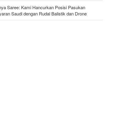
hya Saree: Kami Hancurkan Posisi Pasukan
yaran Saudi dengan Rudal Balistik dan Drone
ggota Kongres AS Khawatirkan Dampak Menipisnya
dal Amerika Hadapi Iran