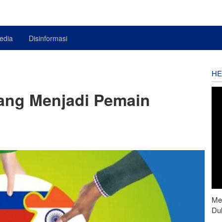
edia
Disinformasi
HE
yang Menjadi Pemain
Men
Du