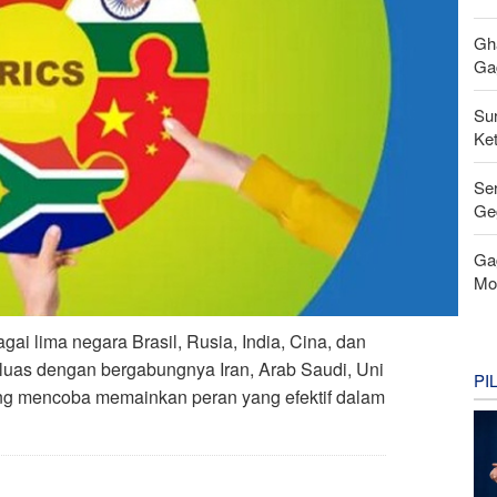
Gh
Gag
Su
Ke
Se
Ge
Ga
Mo
i lima negara Brasil, Rusia, India, Cina, dan
ih luas dengan bergabungnya Iran, Arab Saudi, Uni
PI
yang mencoba memainkan peran yang efektif dalam