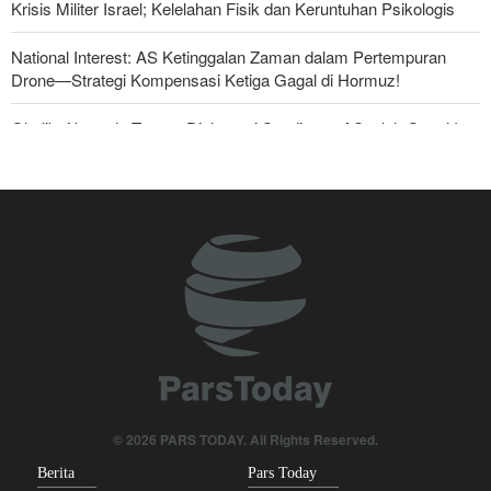
Krisis Militer Israel; Kelelahan Fisik dan Keruntuhan Psikologis
National Interest: AS Ketinggalan Zaman dalam Pertempuran
Drone—Strategi Kompensasi Ketiga Gagal di Hormuz!
Ghalibaf kepada Trump: Diplomasi Sandiwara AS telah Gagal !
Foreign Policy: Riyadh Terjepit di Antara Iran dan Ansarullah,
Kebijakan Ini Gagal
The Economist: Kesepakatan dengan Iran Opsi Realistis Akhiri
Krisis Selat Hormuz
Yahya Saree: Kami Hancurkan Posisi Pasukan Bayaran Saudi
dengan Rudal Balistik dan Drone
Brigjen Akrami Nia: Artesh dalam Kondisi Siaga Penuh
Anggota Kongres AS Khawatirkan Dampak Menipisnya Rudal
© 2026 PARS TODAY. All Rights Reserved.
Amerika Hadapi Iran
Berita
Pars Today