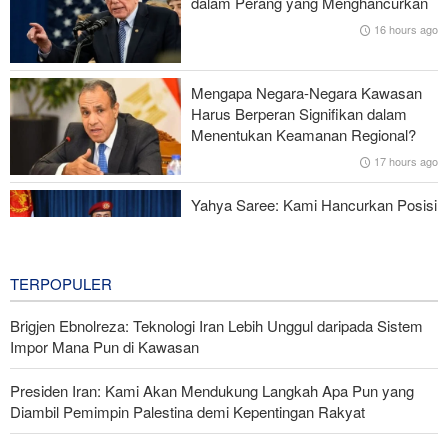
dalam Perang yang Menghancurkan
Ketidakstabilan Harga BBM di AS
16 hours ago
Serangan Iran Sebabkan Lebih dari 700 Tentara AS Geger Otak
Mengapa Negara-Negara Kawasan
Gagal dalam Perang dengan Iran, Dua Pejabat Senior Mossad
Harus Berperan Signifikan dalam
Dipecat
Menentukan Keamanan Regional?
17 hours ago
Yahya Saree: Kami Hancurkan Posisi
Pasukan Bayaran Saudi dengan
Rudal Balistik dan Drone
18 hours ago
TERPOPULER
Brigjen Ebnolreza: Teknologi Iran Lebih Unggul daripada Sistem
Impor Mana Pun di Kawasan
Presiden Iran: Kami Akan Mendukung Langkah Apa Pun yang
Diambil Pemimpin Palestina demi Kepentingan Rakyat