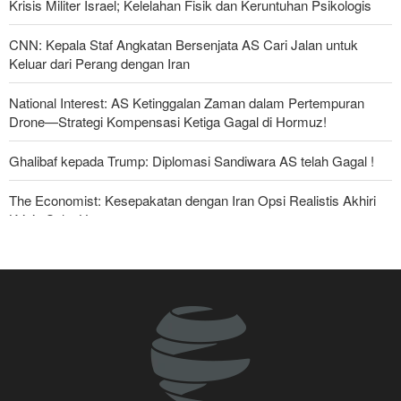
Krisis Militer Israel; Kelelahan Fisik dan Keruntuhan Psikologis
CNN: Kepala Staf Angkatan Bersenjata AS Cari Jalan untuk
Keluar dari Perang dengan Iran
National Interest: AS Ketinggalan Zaman dalam Pertempuran
Drone—Strategi Kompensasi Ketiga Gagal di Hormuz!
Ghalibaf kepada Trump: Diplomasi Sandiwara AS telah Gagal !
The Economist: Kesepakatan dengan Iran Opsi Realistis Akhiri
Krisis Selat Hormuz
Yahya Saree: Kami Hancurkan Posisi Pasukan Bayaran Saudi
dengan Rudal Balistik dan Drone
Serikat Pekerja Serukan Pencabutan Izin Penggunaan Pangkalan
Inggris oleh AS untuk Serang Iran
Mengapa Lobi Zionis di Amerika Tidak Lagi Seefektif Dulu?