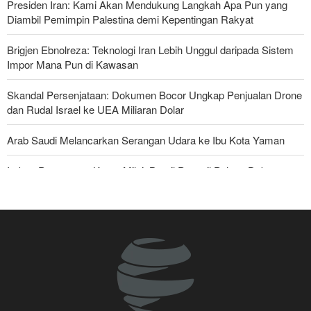
Presiden Iran: Kami Akan Mendukung Langkah Apa Pun yang
Diambil Pemimpin Palestina demi Kepentingan Rakyat
Brigjen Ebnolreza: Teknologi Iran Lebih Unggul daripada Sistem
Impor Mana Pun di Kawasan
Skandal Persenjataan: Dokumen Bocor Ungkap Penjualan Drone
dan Rudal Israel ke UEA Miliaran Dolar
Arab Saudi Melancarkan Serangan Udara ke Ibu Kota Yaman
Imbas Pernyataan Kasar Milei; Brasil Panggil Pulang Dubes
Militer Yaman Serang Kapal Tanker Minyak Saudi
National Interest: AS Ketinggalan Zaman dalam Pertempuran
Drone—Strategi Kompensasi Ketiga Gagal di Hormuz!
Legislator Iran: AS Akan Segera Diusir dari Kawasan dan Semua
Pangkalan Terorisnya!