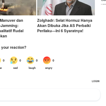
ya
 Manuver dan
Zolghadr: Selat Hormuz Hanya
i-Jamming:
Akan Dibuka Jika AS Perbaiki
alitatif Rudal
Perilaku—Ini 6 Syaratnya!
ekan