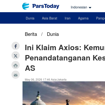
Indonesian
Dunia
Asia Barat
Iran
Agama
Parsp
Berita
/
Dunia
Ini Klaim Axios: Kem
Penandatanganan Kese
AS
May 06, 2026 17:46 Asia/Jakarta