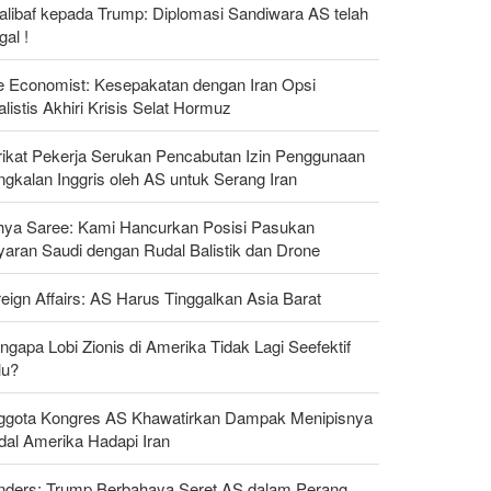
alibaf kepada Trump: Diplomasi Sandiwara AS telah
al !
e Economist: Kesepakatan dengan Iran Opsi
listis Akhiri Krisis Selat Hormuz
rikat Pekerja Serukan Pencabutan Izin Penggunaan
gkalan Inggris oleh AS untuk Serang Iran
hya Saree: Kami Hancurkan Posisi Pasukan
yaran Saudi dengan Rudal Balistik dan Drone
eign Affairs: AS Harus Tinggalkan Asia Barat
gapa Lobi Zionis di Amerika Tidak Lagi Seefektif
lu?
ggota Kongres AS Khawatirkan Dampak Menipisnya
dal Amerika Hadapi Iran
nders: Trump Berbahaya Seret AS dalam Perang