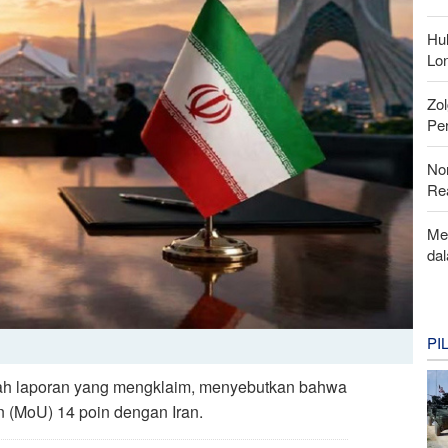
Hu
Lon
Zo
Per
Nor
Rea
Me
da
PI
uah laporan yang mengklaim, menyebutkan bahwa
 (MoU) 14 poin dengan Iran.