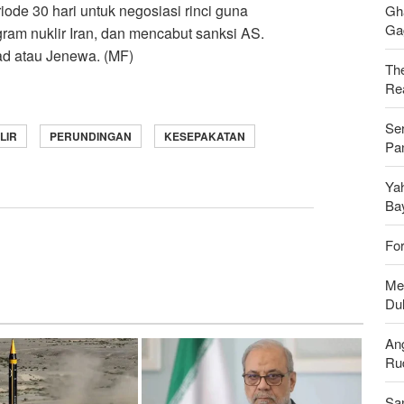
de 30 hari untuk negosiasi rinci guna
Gh
Gag
am nuklir Iran, dan mencabut sanksi AS.
ad atau Jenewa. (MF)
Th
Rea
Se
LIR
PERUNDINGAN
KESEPAKATAN
Pan
Ya
Ba
For
Men
Du
An
Ru
Sa