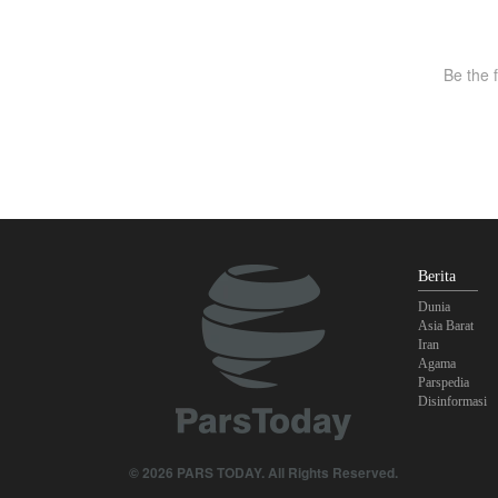
Berita
Dunia
Asia Barat
Iran
Agama
Parspedia
Disinformasi
© 2026 PARS TODAY. All Rights Reserved.