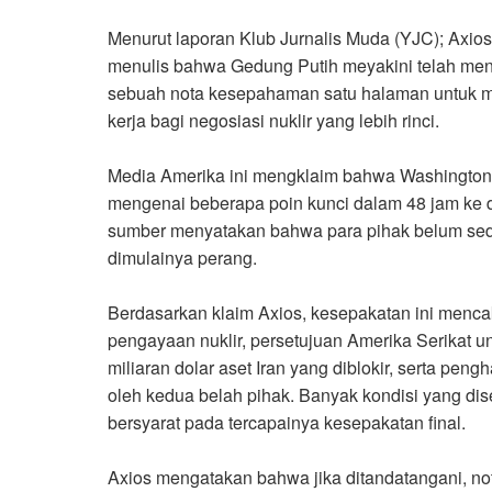
Menurut laporan Klub Jurnalis Muda (YJC); Axio
menulis bahwa Gedung Putih meyakini telah me
sebuah nota kesepahaman satu halaman untuk m
kerja bagi negosiasi nuklir yang lebih rinci
.
Media Amerika ini mengklaim bahwa Washington
mengenai beberapa poin kunci dalam 48 jam ke de
sumber menyatakan bahwa para pihak belum sede
dimulainya perang
.
Berdasarkan klaim Axios, kesepakatan ini menc
pengayaan nuklir, persetujuan Amerika Serikat
miliaran dolar aset Iran yang diblokir, serta pen
oleh kedua belah pihak. Banyak kondisi yang di
bersyarat pada tercapainya kesepakatan final
.
Axios mengatakan bahwa jika ditandatangani, 