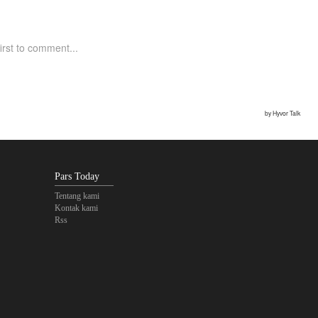
Pars Today
Tentang kami
Kontak kami
Rss