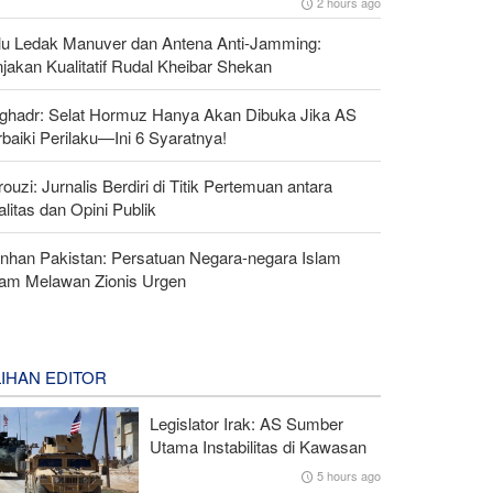
2 hours ago
lu Ledak Manuver dan Antena Anti-Jamming:
jakan Kualitatif Rudal Kheibar Shekan
lghadr: Selat Hormuz Hanya Akan Dibuka Jika AS
baiki Perilaku—Ini 6 Syaratnya!
ouzi: Jurnalis Berdiri di Titik Pertemuan antara
litas dan Opini Publik
nhan Pakistan: Persatuan Negara-negara Islam
lam Melawan Zionis Urgen
LIHAN EDITOR
Legislator Irak: AS Sumber
Utama Instabilitas di Kawasan
5 hours ago