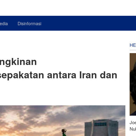
edia
Disinformasi
HE
ungkinan
pakatan antara Iran dan
Joe
Nu