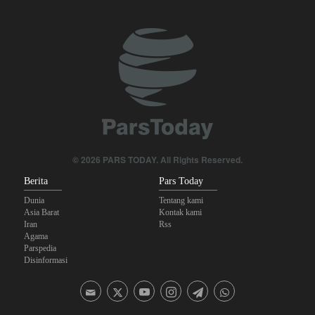
Foreign Policy: Riyadh Terjepit di Antara Iran dan Ansarullah,
Kebijakan Ini Gagal
Ghalibaf kepada Trump: Diplomasi Sandiwara AS telah Gagal !
The Economist: Kesepakatan dengan Iran Opsi Realistis Akhiri
Krisis Selat Hormuz
Brigjen Akrami Nia: Artesh dalam Kondisi Siaga Penuh
© 2026 PARS TODAY. All Rights Reserved.
Trump Ancam Penjara Panjang untuk Pembocor yang Beberkan
Berita
Pars Today
Krisis Amunisi Perang Iran
Dunia
Tentang kami
Asia Barat
Kontak kami
Iran
Rss
Agama
Parspedia
Disinformasi