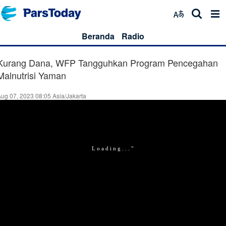
Beranda
Radio
Kurang Dana, WFP Tangguhkan Program Pencegahan
Malnutrisi Yaman
ug 07, 2023 08:05 Asia/Jakarta