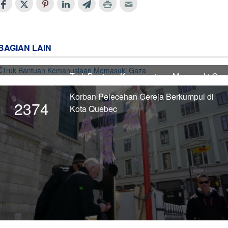
BAGIAN LAIN
Truk Bantuan Kemanusiaan Memasuki Gaz
2375
Korban Pelecehan Gereja Berkumpul di
2374
Kota Quebec