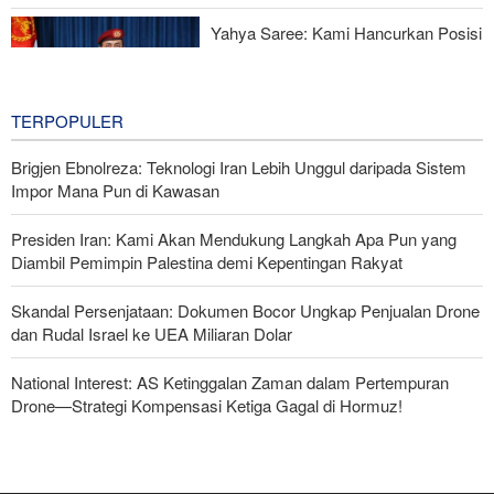
Yahya Saree: Kami Hancurkan Posisi
Pasukan Bayaran Saudi dengan
Rudal Balistik dan Drone
4 hours ago
TERPOPULER
Brigjen Ebnolreza: Teknologi Iran Lebih Unggul daripada Sistem
Impor Mana Pun di Kawasan
Presiden Iran: Kami Akan Mendukung Langkah Apa Pun yang
Diambil Pemimpin Palestina demi Kepentingan Rakyat
Skandal Persenjataan: Dokumen Bocor Ungkap Penjualan Drone
dan Rudal Israel ke UEA Miliaran Dolar
National Interest: AS Ketinggalan Zaman dalam Pertempuran
Drone—Strategi Kompensasi Ketiga Gagal di Hormuz!
Legislator Iran: AS Akan Segera Diusir dari Kawasan dan Semua
Pangkalan Terorisnya!