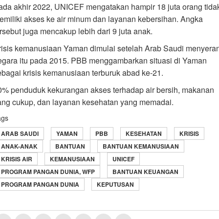
ada akhir 2022, UNICEF mengatakan hampir 18 juta orang tida
emiliki akses ke air minum dan layanan kebersihan. Angka
ersebut juga mencakup lebih dari 9 juta anak.
risis kemanusiaan Yaman dimulai setelah Arab Saudi menyera
egara itu pada 2015. PBB menggambarkan situasi di Yaman
ebagai krisis kemanusiaan terburuk abad ke-21.
0% penduduk kekurangan akses terhadap air bersih, makanan
ang cukup, dan layanan kesehatan yang memadai.
ags
ARAB SAUDI
YAMAN
PBB
KESEHATAN
KRISIS
ANAK-ANAK
BANTUAN
BANTUAN KEMANUSIAAN
KRISIS AIR
KEMANUSIAAN
UNICEF
PROGRAM PANGAN DUNIA, WFP
BANTUAN KEUANGAN
PROGRAM PANGAN DUNIA
KEPUTUSAN