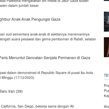
 asal Palestina mengatakan tim medis di Jalur Gaza sudah
sien dalam jumlah besar.
hibur Anak-Anak Pengungsi Gaza
n oud sementara anak-anak di sekitarnya menemaninya
di tengah suara pesawat dan gema pemboman di Rafah, selatan
aris Menuntut Gencatan Senjata Permanen di Gaza
pasi dalam demonstrasi di Republic Square di pusat ibu kota
TE
ri Minggu (17/12/2023).
Pr
Pu
Baru Iran (39)
Ke
s California, San Diego, bekerja sama dengan Ali
Ar