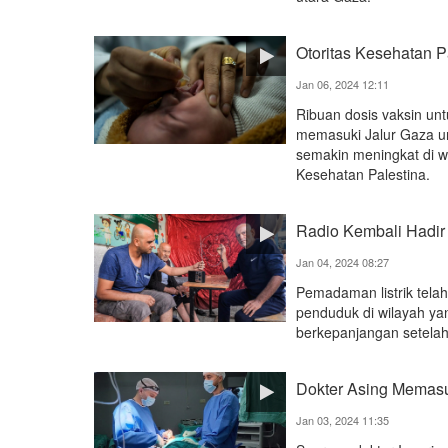
Otoritas Kesehatan 
Jan 06, 2024 12:11
Ribuan dosis vaksin un
memasuki Jalur Gaza u
semakin meningkat di w
Kesehatan Palestina.
Radio Kembali Hadir
Jan 04, 2024 08:27
Pemadaman listrik telah
penduduk di wilayah ya
berkepanjangan setelah 
Dokter Asing Memas
Jan 03, 2024 11:35