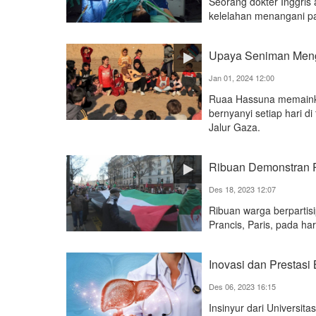
Seorang dokter Inggris
kelelahan menangani pa
Upaya Seniman Meng
Jan 01, 2024 12:00
Ruaa Hassuna memainka
bernyanyi setiap hari 
Jalur Gaza.
Ribuan Demonstran P
Des 18, 2023 12:07
Ribuan warga berpartisi
Prancis, Paris, pada ha
Inovasi dan Prestasi 
Des 06, 2023 16:15
Insinyur dari Universita