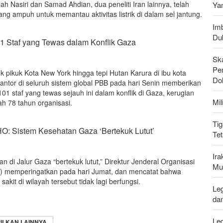
h Nasiri dan Samad Ahdian, dua peneliti Iran lainnya, telah
Ya
g ampuh untuk memantau aktivitas listrik di dalam sel jantung.
Imb
Du
 Staf yang Tewas dalam Konflik Gaza
Sk
Pen
k pikuk Kota New York hingga tepi Hutan Karura di ibu kota
Do
kantor di seluruh sistem global PBB pada hari Senin memberikan
1 staf yang tewas sejauh ini dalam konflik di Gaza, kerugian
Mi
ah 78 tahun organisasi.
Tig
O: Sistem Kesehatan Gaza ‘Bertekuk Lutut’
Te
Ir
n di Jalur Gaza “bertekuk lutut,” Direktur Jenderal Organisasi
Mu
 memperingatkan pada hari Jumat, dan mencatat bahwa
akit di wilayah tersebut tidak lagi berfungsi.
Leg
da
Le
ILKAN LAINNYA