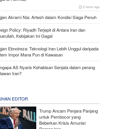
2 hours ago
gjen Akrami Nia: Artesh dalam Kondisi Siaga Penuh
eign Policy: Riyadh Terjepit di Antara Iran dan
arullah, Kebijakan Ini Gagal
gjen Ebnolreza: Teknologi Iran Lebih Unggul daripada
stem Impor Mana Pun di Kawasan
ngapa AS Nyaris Kehabisan Senjata dalam perang
lawan Iran?
LIHAN EDITOR
Trump Ancam Penjara Panjang
untuk Pembocor yang
Beberkan Krisis Amunisi
Perang Iran