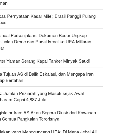
man
as Pernyataan Kasar Milei; Brasil Panggil Pulang
bes
andal Persenjataan: Dokumen Bocor Ungkap
jualan Drone dan Rudal Israel ke UEA Miliaran
lar
liter Yaman Serang Kapal Tanker Minyak Saudi
a Tujuan AS di Balik Eskalasi, dan Mengapa Iran
tap Bertahan
ak: Jumlah Peziarah yang Masuk sejak Awal
haram Capai 4,887 Juta
islator Iran: AS Akan Segera Diusir dari Kawasan
n Semua Pangkalan Terorisnya!
dakan yang Mengguncang UEA; Di Mana Jebel Ali