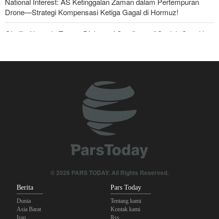
National Interest: AS Ketinggalan Zaman dalam Pertempuran
Drone—Strategi Kompensasi Ketiga Gagal di Hormuz!
Ghalibaf kepada Trump: Diplomasi Sandiwara AS telah Gagal !
Foreign Policy: Riyadh Terjepit di Antara Iran dan Ansarullah,
Kebijakan Ini Gagal
The Economist: Kesepakatan dengan Iran Opsi Realistis Akhiri
Krisis Selat Hormuz
Yahya Saree: Kami Hancurkan Posisi Pasukan Bayaran Saudi
dengan Rudal Balistik dan Drone
Brigjen Akrami Nia: Artesh dalam Kondisi Siaga Penuh
Anggota Kongres AS Khawatirkan Dampak Menipisnya Rudal
© 2026 PARS TODAY. All Rights Reserved.
Amerika Hadapi Iran
Berita
Pars Today
Dunia
Tentang kami
Asia Barat
Kontak kami
Iran
Rss