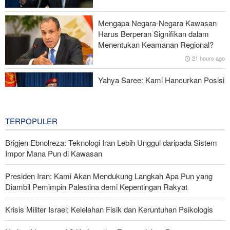
Serangan Iran Sebabkan Lebih dari 700 Tentara AS Geger Otak
Mengapa Negara-Negara Kawasan
Gagal dalam Perang dengan Iran, Dua Pejabat Senior Mossad
Harus Berperan Signifikan dalam
Dipecat
Menentukan Keamanan Regional?
21 hours ago
Yahya Saree: Kami Hancurkan Posisi
Pasukan Bayaran Saudi dengan
Rudal Balistik dan Drone
21 hours ago
TERPOPULER
Brigjen Ebnolreza: Teknologi Iran Lebih Unggul daripada Sistem
Impor Mana Pun di Kawasan
Presiden Iran: Kami Akan Mendukung Langkah Apa Pun yang
Diambil Pemimpin Palestina demi Kepentingan Rakyat
Krisis Militer Israel; Kelelahan Fisik dan Keruntuhan Psikologis