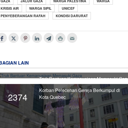
GAZA
JALUR GAZA
WARGA PALESTINA
WARGA
KRISIS AIR
WARGA SIPIL
UNICEF
PENYEBERANGAN RAFAH
KONDISI DARURAT
BAGIAN LAIN
Truk Bantuan Kemanusiaan Memasuki Gaz
2375
Korban Pelecehan Gereja Berkumpul di
2374
Kota Quebec