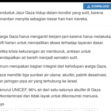
DOWNLOAD
enduduk Jalur Gaza hidup dalam kondisi yang sulit, karena
enantian menyita sebagian besar hari-hari mereka.
arga Gaza harus mengantri berjam-jam karena harus melakuk
hift harian untuk memastikan akses terhadap layanan dasar.
etika krisis kekurangan air memburuk, antrean untuk
endapatkan air bersih menjadi semakin sulit.
inum merupakan bagian integral dari kehidupan warga Gaza.
za memiliki tiga sumber air utama: akuifer, pabrik desalinasi,
n jaringan pipa air yang terhubung ke Israel.
enurut UNICEF, 96% air dari satu-satunya akuifer di Gaza
erkontaminasi dan tidak layak untuk dikonsumsi manusia.
ags