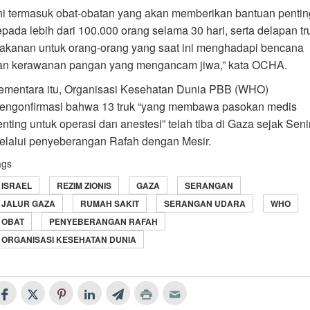
Ini termasuk obat-obatan yang akan memberikan bantuan pentin
epada lebih dari 100.000 orang selama 30 hari, serta delapan tr
akanan untuk orang-orang yang saat ini menghadapi bencana
an kerawanan pangan yang mengancam jiwa,” kata OCHA.
ementara itu, Organisasi Kesehatan Dunia PBB (WHO)
engonfirmasi bahwa 13 truk “yang membawa pasokan medis
enting untuk operasi dan anestesi” telah tiba di Gaza sejak Seni
elalui penyeberangan Rafah dengan Mesir.
ags
ISRAEL
REZIM ZIONIS
GAZA
SERANGAN
JALUR GAZA
RUMAH SAKIT
SERANGAN UDARA
WHO
OBAT
PENYEBERANGAN RAFAH
ORGANISASI KESEHATAN DUNIA