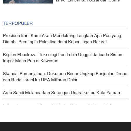
dan Artileri terhadap Lebanon Selatan
21 hours ago
TERPOPULER
Presiden Iran: Kami Akan Mendukung Langkah Apa Pun yang
Diambil Pemimpin Palestina demi Kepentingan Rakyat
Brigjen Ebnolreza: Teknologi Iran Lebih Unggul daripada Sistem
Impor Mana Pun di Kawasan
Skandal Persenjataan: Dokumen Bocor Ungkap Penjualan Drone
dan Rudal Israel ke UEA Miliaran Dolar
Arab Saudi Melancarkan Serangan Udara ke Ibu Kota Yaman
Imbas Pernyataan Kasar Milei; Brasil Panggil Pulang Dubes
Militer Yaman Serang Kapal Tanker Minyak Saudi
National Interest: AS Ketinggalan Zaman dalam Pertempuran