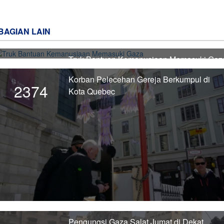
BAGIAN LAIN
Truk Bantuan Kemanusiaan Memasuki Gaz
2375
Korban Pelecehan Gereja Berkumpul di
2374
Kota Quebec
Pengungsi Gaza Salat Jumat di Dekat