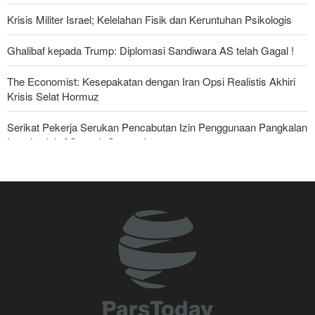
Krisis Militer Israel; Kelelahan Fisik dan Keruntuhan Psikologis
Ghalibaf kepada Trump: Diplomasi Sandiwara AS telah Gagal !
The Economist: Kesepakatan dengan Iran Opsi Realistis Akhiri
Krisis Selat Hormuz
Serikat Pekerja Serukan Pencabutan Izin Penggunaan Pangkalan
Inggris oleh AS untuk Serang Iran
Yahya Saree: Kami Hancurkan Posisi Pasukan Bayaran Saudi
dengan Rudal Balistik dan Drone
Foreign Affairs: AS Harus Tinggalkan Asia Barat
Mengapa Lobi Zionis di Amerika Tidak Lagi Seefektif Dulu?
Anggota Kongres AS Khawatirkan Dampak Menipisnya Rudal
Amerika Hadapi Iran