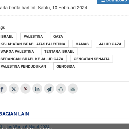
rta berita hari ini, Sabtu, 10 Februari 2024.
ags
ISRAEL
PALESTINA
GAZA
KEJAHATAN ISRAEL ATAS PALESTINA
HAMAS
JALUR GAZA
WARGA PALESTINA
TENTARA ISRAEL
SERANGAN ISRAEL KE JALUR GAZA
GENCATAN SENJATA
PALESTINA PENDUDUKAN
GENOSIDA
BAGIAN LAIN