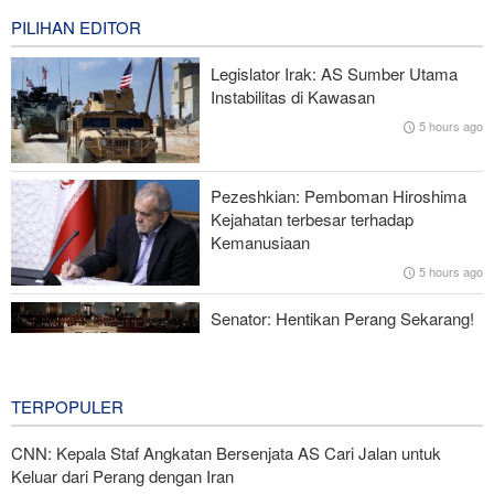
2 hours ago
PILIHAN EDITOR
Hulu Ledak Manuver dan Antena Anti-Jamming: Lonjakan
Legislator Irak: AS Sumber Utama
Kualitatif Rudal Kheibar Shekan
Instabilitas di Kawasan
5 hours ago
Zolghadr: Selat Hormuz Hanya Akan Dibuka Jika AS Perbaiki
Perilaku—Ini 6 Syaratnya!
Pezeshkian: Pemboman Hiroshima
Norouzi: Jurnalis Berdiri di Titik Pertemuan antara Realitas dan
Kejahatan terbesar terhadap
Opini Publik
Kemanusiaan
5 hours ago
Menhan Pakistan: Persatuan Negara-negara Islam dalam
Melawan Zionis Urgen
Senator: Hentikan Perang Sekarang!
BBM Mahal, Nyawa Melayang
8 hours ago
TERPOPULER
CNN: Kepala Staf Angkatan Bersenjata AS Cari Jalan untuk
Keluar dari Perang dengan Iran