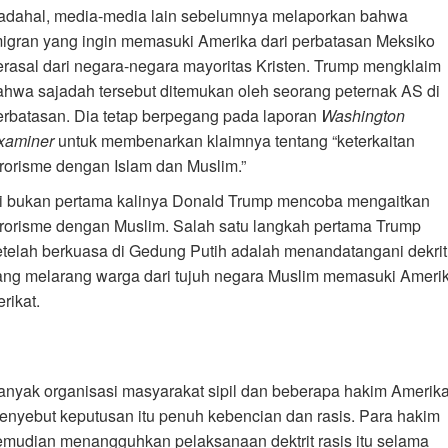
adahal, media-media lain sebelumnya melaporkan bahwa
migran yang ingin memasuki Amerika dari perbatasan Meksiko
erasal dari negara-negara mayoritas Kristen. Trump mengklaim
ahwa sajadah tersebut ditemukan oleh seorang peternak AS di
erbatasan. Dia tetap berpegang pada laporan
Washington
xaminer
untuk membenarkan klaimnya tentang “keterkaitan
erorisme dengan Islam dan Muslim.”
ni bukan pertama kalinya Donald Trump mencoba mengaitkan
erorisme dengan Muslim. Salah satu langkah pertama Trump
etelah berkuasa di Gedung Putih adalah menandatangani dekrit
ang melarang warga dari tujuh negara Muslim memasuki Ameri
rikat.
anyak organisasi masyarakat sipil dan beberapa hakim Amerik
enyebut keputusan itu penuh kebencian dan rasis. Para hakim
emudian menangguhkan pelaksanaan dektrit rasis itu selama