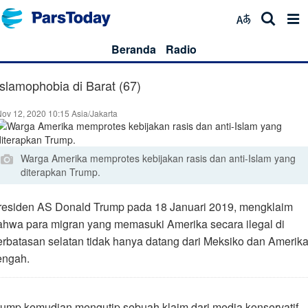
Beranda
Radio
Islamophobia di Barat (67)
ov 12, 2020 10:15 Asia/Jakarta
Warga Amerika memprotes kebijakan rasis dan anti-Islam yang
diterapkan Trump.
residen AS Donald Trump pada 18 Januari 2019, mengklaim
ahwa para migran yang memasuki Amerika secara ilegal di
erbatasan selatan tidak hanya datang dari Meksiko dan Amerik
engah.
rump kemudian mengutip sebuah klaim dari media konservatif,