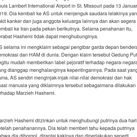
uis Lambert International Airport in St. Missouri pada 13 Januar
019. Dia kembali ke AS untuk menjenguk saudara lelakinya ya
akit kanker dan juga anggota keluarga lainnya dan akan segera
embali ke Iran pada pekan berikutnya. Selama penahanan itu,
erabat Hashemi tidak dapat menghubunginya.
S selama ini mengklaim sebagai pengibar garda depan bender
emokrasi dan HAM di dunia. Dengan klaim tersebut Gedung Put
egitu mudah memberikan label pejoratif terhadap negara-negar
ang dianggap menghalanginya kepentingannya. Pada saat yan
ama, AS sendiri menginjak-injak nilai-nilai demokrasi dan hak
sasi manusia yang diklaimnya tersebut sebagaimana dilakukan
erhadap Marzieh Hashemi.
arzieh Hashemi diizinkan untuk menghubungi putrinya dua hari
etelah penahanannya. Dia telah memberi tahu kepada putrinya
ahwa dia diborgol, dirantai kakinya dan diperlakukan seperti