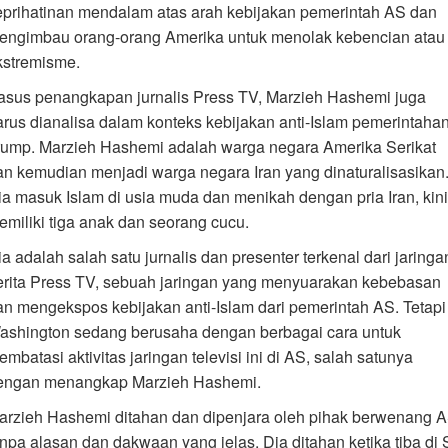
eprihatinan mendalam atas arah kebijakan pemerintah AS dan
engimbau orang-orang Amerika untuk menolak kebencian atau
kstremisme.
asus penangkapan jurnalis Press TV, Marzieh Hashemi juga
arus dianalisa dalam konteks kebijakan anti-Islam pemerintaha
rump. Marzieh Hashemi adalah warga negara Amerika Serikat
an kemudian menjadi warga negara Iran yang dinaturalisasikan
ia masuk Islam di usia muda dan menikah dengan pria Iran, kini
emiliki tiga anak dan seorang cucu.
a adalah salah satu jurnalis dan presenter terkenal dari jaringa
erita Press TV, sebuah jaringan yang menyuarakan kebebasan
an mengekspos kebijakan anti-Islam dari pemerintah AS. Tetapi
ashington sedang berusaha dengan berbagai cara untuk
mbatasi aktivitas jaringan televisi ini di AS, salah satunya
engan menangkap Marzieh Hashemi.
arzieh Hashemi ditahan dan dipenjara oleh pihak berwenang 
anpa alasan dan dakwaan yang jelas. Dia ditahan ketika tiba di S