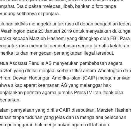
enjahat. Dia dipaksa melepas jilbab, bahkan difoto tanpa
erudung setibanya di penjara.
uluhan aktivis menggelar unjuk rasa di depan pengadilan feder
i Washington pada 23 Januari 2019 untuk menyatakan dukunga
ereka kepada Marzieh Hashemi yang ditangkap oleh FBI. Para
engunjuk rasa menuntut pembebasan segera jurnalis kelahiran
merika itu dan mengecam penangkapan ilegal tersebut.
etua Asosiasi Penulis AS menyerukan pembebasan segera
arzieh yang dinilai menjadi korban friksi antara Washington dan
ehran. Dewan Hubungan Amerika-Islam (CAIR) mengumumkan
ahwa sikap aparat keamanan AS yang melanggar hak
enjalankan perintah agama jurnalis PressTV Iran, tidak bisa
ibenarkan.
alam pernyataan yang dirilis CAIR disebutkan, Marzieh Hashe
itahan tanpa tuduhan yang jelas dan ia mengalami pelecehan
erta pelanggaran hak menjalankan agama di tahanan.