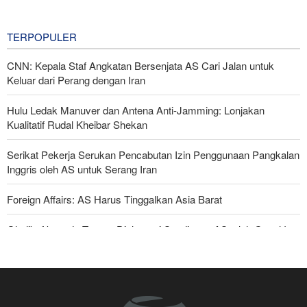
3 hours ago
TERPOPULER
CNN: Kepala Staf Angkatan Bersenjata AS Cari Jalan untuk
Keluar dari Perang dengan Iran
Hulu Ledak Manuver dan Antena Anti-Jamming: Lonjakan
Kualitatif Rudal Kheibar Shekan
Serikat Pekerja Serukan Pencabutan Izin Penggunaan Pangkalan
Inggris oleh AS untuk Serang Iran
Foreign Affairs: AS Harus Tinggalkan Asia Barat
Ghalibaf kepada Trump: Diplomasi Sandiwara AS telah Gagal !
Araghchi kepada Negara Tetangga: Kini Saatnya Andalkan Diri
Sendiri dan Jalin Persaudaraan Sejati
Joe Kent: Komunitas Intelijen AS Tahu Iran Tidak Buat Nuklir, Tapi