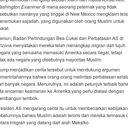
ashington Examiner
di mana seorang peternak yang tidak
isebutkan namanya yang tinggal di New Mexico mengklaim tela
enemukan sajadah, yang digunakan oleh orang Muslim untuk
alat.
amun, Badan Perlindungan Bea Cukai dan Perbatasan AS di
rizona menyatakan mereka telah menangkap migran dari tujuh
egara yang berusaha memasuki Amerika secara ilegal, tetapi
idak ada negara yang disebutnya mayoritas Muslim.
rump menjadikan cerita tersebut untuk mendukung argumen
emerintahannya bahwa orang-orang melintasi perbatasan selat
ari banyak negara. Menurutnya, ini adalah petunjuk terbaik bah
da ancaman keamanan ke Amerika yang perlu diatasi dengan
embangun tembok.
residen AS mengarang cerita itu untuk membenarkan kebijakan
ebelumnya bahwa Muslim adalah teroris dan mereka termasuk d
ntara imigran yang datang dari arah Meksiko.