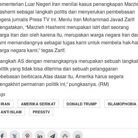
ementerian Luar Negeri Iran menilai kasus penangkapan Marzi
ashemi sebagai langkah politis dan menyerukan pembebasan
egera jurnalis Press TV ini. Menlu Iran Mohammad Javad Zarif
engatakan, “Marzieh Hashemi merupakan istri dari seorang
arga Iran dan oleh karena itu, merupakan warga negara Iran da
ami memandangnya sebagai tugas kami untuk membela hak-ha
arga negara kami,” tegas Zarif.
Langkah AS dengan menangkapnya merupakan sebuah langka
olitik yang tidak bisa diterima dan sebuah pelanggaran
ebebasan berbicara.Atas dasar itu, Amerika harus segera
engakhiri permainan politik ini,” pungkasnya. (RM)
ags
IRAN
AMERIKA SERIKAT
DONALD TRUMP
ISLAMOPHOBIA
ANTI ISLAM
PRESSTV