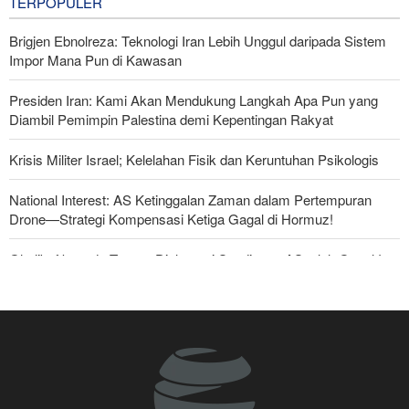
TERPOPULER
Brigjen Ebnolreza: Teknologi Iran Lebih Unggul daripada Sistem
Impor Mana Pun di Kawasan
Presiden Iran: Kami Akan Mendukung Langkah Apa Pun yang
Diambil Pemimpin Palestina demi Kepentingan Rakyat
Krisis Militer Israel; Kelelahan Fisik dan Keruntuhan Psikologis
National Interest: AS Ketinggalan Zaman dalam Pertempuran
Drone—Strategi Kompensasi Ketiga Gagal di Hormuz!
Ghalibaf kepada Trump: Diplomasi Sandiwara AS telah Gagal !
Foreign Policy: Riyadh Terjepit di Antara Iran dan Ansarullah,
Kebijakan Ini Gagal
The Economist: Kesepakatan dengan Iran Opsi Realistis Akhiri
Krisis Selat Hormuz