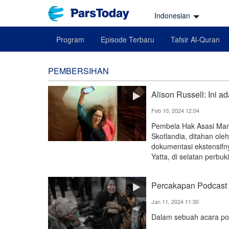
Indonesian
Program
Episode Terbaru
Tafsir Al-Quran
PEMBERSIHAN
Alison Russell: Ini
Feb 10, 2024 12:04
Pembela Hak Asasi Manu
Skotlandia, ditahan ole
dokumentasi ekstensifn
Yatta, di selatan perbuk
Percakapan Podcast 
Jan 11, 2024 11:30
Dalam sebuah acara pod