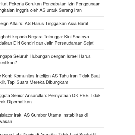
rikat Pekerja Serukan Pencabutan Izin Penggunaan
gkalan Inggris oleh AS untuk Serang Iran
eign Affairs: AS Harus Tinggalkan Asia Barat
aghchi kepada Negara Tetangga: Kini Saatnya
alkan Diri Sendiri dan Jalin Persaudaraan Sejati
ngapa Seluruh Hubungan dengan Israel Harus
hentikan?
 Kent: Komunitas Intelijen AS Tahu Iran Tidak Buat
klir, Tapi Suara Mereka Dibungkam
ggota Senior Ansarullah: Pernyataan DK PBB Tidak
yak Diperhatikan
islator Irak: AS Sumber Utama Instabilitas di
wasan
gapa Lobi Zionis di Amerika Tidak Lagi Seefektif