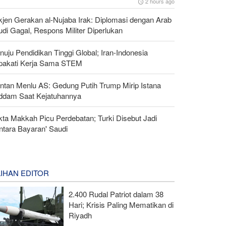
2 hours ago
kjen Gerakan al-Nujaba Irak: Diplomasi dengan Arab
di Gagal, Respons Militer Diperlukan
uju Pendidikan Tinggi Global; Iran-Indonesia
pakati Kerja Sama STEM
ntan Menlu AS: Gedung Putih Trump Mirip Istana
ddam Saat Kejatuhannya
kta Makkah Picu Perdebatan; Turki Disebut Jadi
ntara Bayaran' Saudi
LIHAN EDITOR
2.400 Rudal Patriot dalam 38
Hari; Krisis Paling Mematikan di
Riyadh