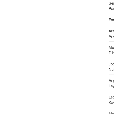
Se
Pan
For
Ar
And
Me
Di
Joe
Nu
An
La
Leg
Ka
Men